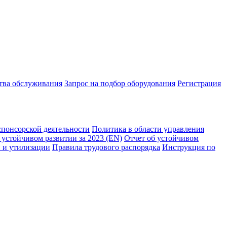
ства обслуживания
Запрос на подбор оборудования
Регистрация
спонсорской деятельности
Политика в области управления
 устойчивом развитии за 2023 (EN)
Отчет об устойчивом
 и утилизации
Правила трудового распорядка
Инструкция по