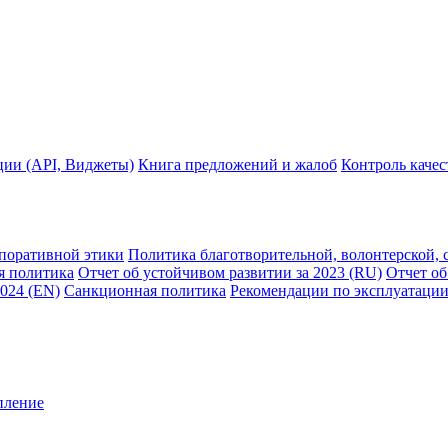
ции (API, Виджеты)
Книга предложений и жалоб
Контроль каче
рпоративной этики
Политика благотворительной, волонтерской, 
я политика
Отчет об устойчивом развитии за 2023 (RU)
Отчет об
2024 (EN)
Санкционная политика
Рекомендации по эксплуатации
пление