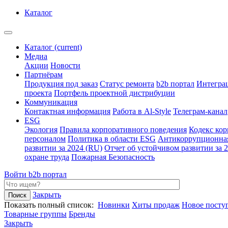
Каталог
Каталог
(current)
Медиа
Акции
Новости
Партнёрам
Продукция под заказ
Статус ремонта
b2b портал
Интегра
проекта
Портфель проектной дистрибуции
Коммуникация
Контактная информация
Работа в Al-Style
Телеграм-канал
ESG
Экология
Правила корпоративного поведения
Кодекс ко
персоналом
Политика в области ESG
Антикоррупционна
развитии за 2024 (RU)
Отчет об устойчивом развитии за 
охране труда
Пожарная Безопасность
Войти
b2b портал
Закрыть
Показать полный список:
Новинки
Хиты продаж
Новое посту
Товарные группы
Бренды
Закрыть