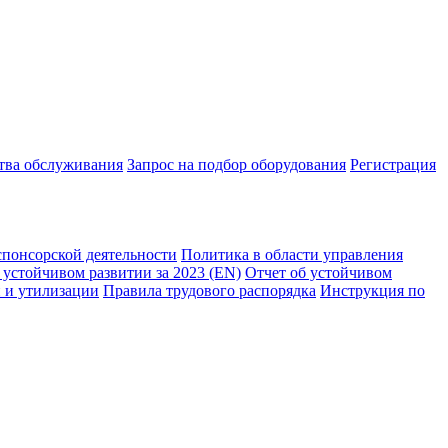
ства обслуживания
Запрос на подбор оборудования
Регистрация
спонсорской деятельности
Политика в области управления
 устойчивом развитии за 2023 (EN)
Отчет об устойчивом
 и утилизации
Правила трудового распорядка
Инструкция по