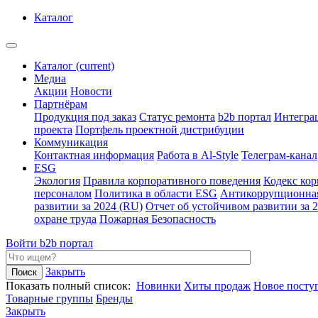
Каталог
Каталог
(current)
Медиа
Акции
Новости
Партнёрам
Продукция под заказ
Статус ремонта
b2b портал
Интегра
проекта
Портфель проектной дистрибуции
Коммуникация
Контактная информация
Работа в Al-Style
Телеграм-канал
ESG
Экология
Правила корпоративного поведения
Кодекс ко
персоналом
Политика в области ESG
Антикоррупционна
развитии за 2024 (RU)
Отчет об устойчивом развитии за 
охране труда
Пожарная Безопасность
Войти
b2b портал
Закрыть
Показать полный список:
Новинки
Хиты продаж
Новое посту
Товарные группы
Бренды
Закрыть