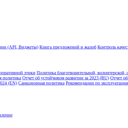
ции (API, Виджеты)
Книга предложений и жалоб
Контроль каче
рпоративной этики
Политика благотворительной, волонтерской, 
я политика
Отчет об устойчивом развитии за 2023 (RU)
Отчет об
2024 (EN)
Санкционная политика
Рекомендации по эксплуатации
пление