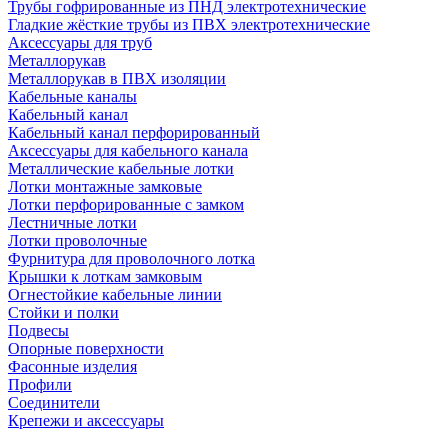
Трубы гофрированные из ПНД электротехнические
Гладкие жёсткие трубы из ПВХ электротехнические
Аксессуары для труб
Металлорукав
Металлорукав в ПВХ изоляции
Кабельные каналы
Кабельный канал
Кабельный канал перфорированный
Аксессуары для кабельного канала
Металлические кабельные лотки
Лотки монтажные замковые
Лотки перфорированные с замком
Лестничные лотки
Лотки проволочные
Фурнитура для проволочного лотка
Крышки к лоткам замковым
Огнестойкие кабельные линии
Стойки и полки
Подвесы
Опорные поверхности
Фасонные изделия
Профили
Соединители
Крепежи и аксессуары