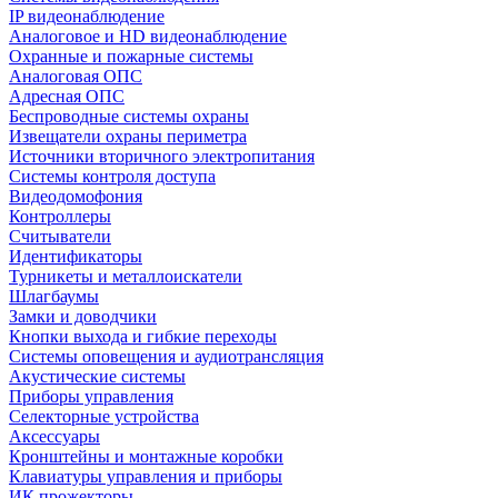
IP видеонаблюдение
Аналоговое и HD видеонаблюдение
Охранные и пожарные системы
Аналоговая ОПС
Адресная ОПС
Беспроводные системы охраны
Извещатели охраны периметра
Источники вторичного электропитания
Системы контроля доступа
Видеодомофония
Контроллеры
Считыватели
Идентификаторы
Турникеты и металлоискатели
Шлагбаумы
Замки и доводчики
Кнопки выхода и гибкие переходы
Системы оповещения и аудиотрансляция
Акустические системы
Приборы управления
Селекторные устройства
Аксессуары
Кронштейны и монтажные коробки
Клавиатуры управления и приборы
ИК прожекторы