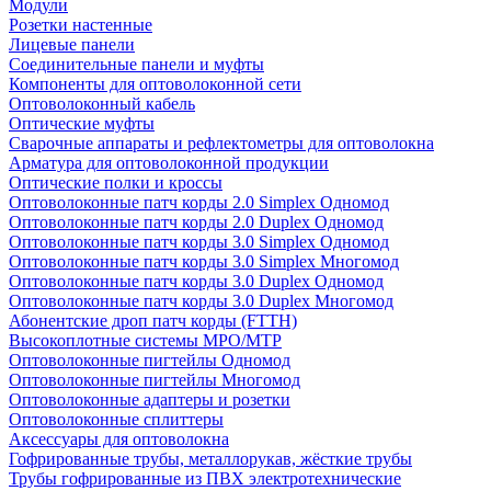
Модули
Розетки настенные
Лицевые панели
Соединительные панели и муфты
Компоненты для оптоволоконной сети
Оптоволоконный кабель
Оптические муфты
Сварочные аппараты и рефлектометры для оптоволокна
Арматура для оптоволоконной продукции
Оптические полки и кроссы
Оптоволоконные патч корды 2.0 Simplex Одномод
Оптоволоконные патч корды 2.0 Duplex Одномод
Оптоволоконные патч корды 3.0 Simplex Одномод
Оптоволоконные патч корды 3.0 Simplex Многомод
Оптоволоконные патч корды 3.0 Duplex Одномод
Оптоволоконные патч корды 3.0 Duplex Многомод
Абонентские дроп патч корды (FTTH)
Высокоплотные системы MPO/MTP
Оптоволоконные пигтейлы Одномод
Оптоволоконные пигтейлы Многомод
Оптоволоконные адаптеры и розетки
Оптоволоконные сплиттеры
Аксессуары для оптоволокна
Гофрированные трубы, металлорукав, жёсткие трубы
Трубы гофрированные из ПВХ электротехнические