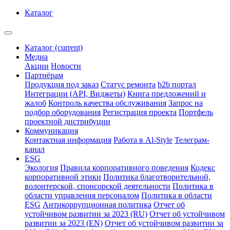
Каталог
Каталог
(current)
Медиа
Акции
Новости
Партнёрам
Продукция под заказ
Статус ремонта
b2b портал
Интеграции (API, Виджеты)
Книга предложений и
жалоб
Контроль качества обслуживания
Запрос на
подбор оборудования
Регистрация проекта
Портфель
проектной дистрибуции
Коммуникация
Контактная информация
Работа в Al-Style
Телеграм-
канал
ESG
Экология
Правила корпоративного поведения
Кодекс
корпоративной этики
Политика благотворительной,
волонтерской, спонсорской деятельности
Политика в
области управления персоналом
Политика в области
ESG
Антикоррупционная политика
Отчет об
устойчивом развитии за 2023 (RU)
Отчет об устойчивом
развитии за 2023 (EN)
Отчет об устойчивом развитии за