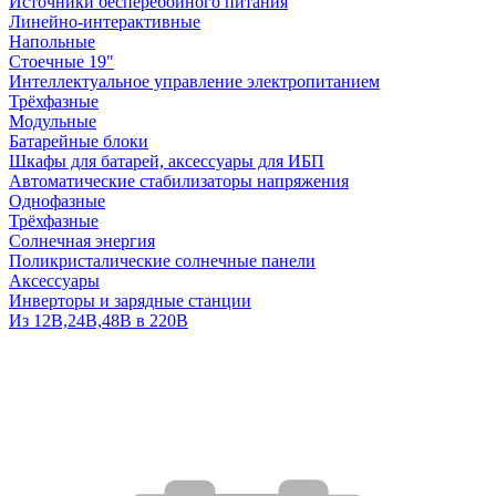
Источники бесперебойного питания
Линейно-интерактивные
Напольные
Стоечные 19"
Интеллектуальное управление электропитанием
Трёхфазные
Модульные
Батарейные блоки
Шкафы для батарей, аксессуары для ИБП
Автоматические стабилизаторы напряжения
Однофазные
Трёхфазные
Солнечная энергия
Поликристалические солнечные панели
Аксессуары
Инверторы и зарядные станции
Из 12В,24В,48В в 220В