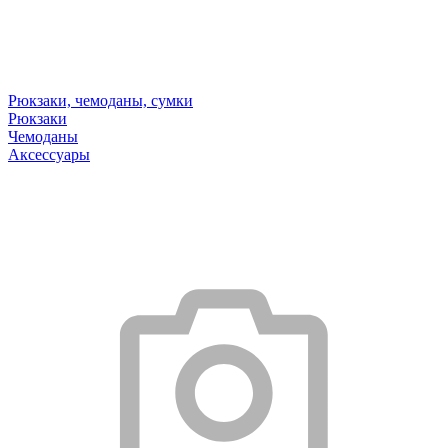
Рюкзаки, чемоданы, сумки
Рюкзаки
Чемоданы
Аксессуары