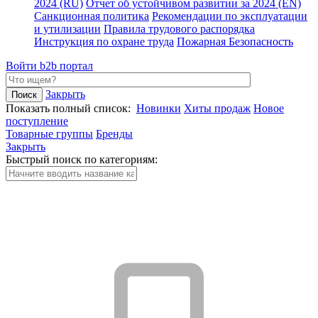
2024 (RU)
Отчет об устойчивом развитии за 2024 (EN)
Санкционная политика
Рекомендации по эксплуатации
и утилизации
Правила трудового распорядка
Инструкция по охране труда
Пожарная Безопасность
Войти
b2b портал
Закрыть
Показать полный список:
Новинки
Хиты продаж
Новое
поступление
Товарные группы
Бренды
Закрыть
Быстрый поиск по категориям: