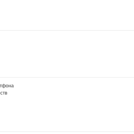
ртфона
ств