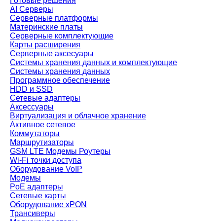
Готовые решения
AI Серверы
Серверные платформы
Материнские платы
Серверные комплектующие
Карты расширения
Серверные аксесуары
Системы хранения данных и комплектующие
Системы хранения данных
Программное обеспечение
HDD и SSD
Сетевые адаптеры
Аксессуары
Виртуализация и облачное хранение
Активное сетевое
Коммутаторы
Маршрутизаторы
GSM LTE Модемы Роутеры
Wi-Fi точки доступа
Оборудование VoIP
Модемы
PoE адаптеры
Сетевые карты
Оборудование xPON
Трансиверы