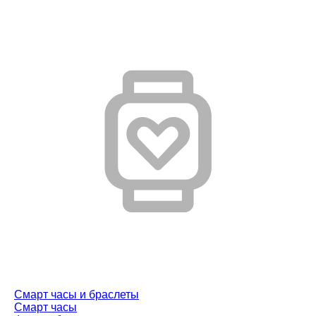
Смарт часы и браслеты
Смарт часы