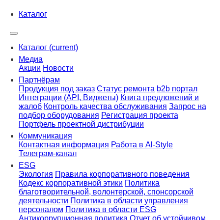
Каталог
Каталог
(current)
Медиа
Акции
Новости
Партнёрам
Продукция под заказ
Статус ремонта
b2b портал
Интеграции (API, Виджеты)
Книга предложений и
жалоб
Контроль качества обслуживания
Запрос на
подбор оборудования
Регистрация проекта
Портфель проектной дистрибуции
Коммуникация
Контактная информация
Работа в Al-Style
Телеграм-канал
ESG
Экология
Правила корпоративного поведения
Кодекс корпоративной этики
Политика
благотворительной, волонтерской, спонсорской
деятельности
Политика в области управления
персоналом
Политика в области ESG
Антикоррупционная политика
Отчет об устойчивом