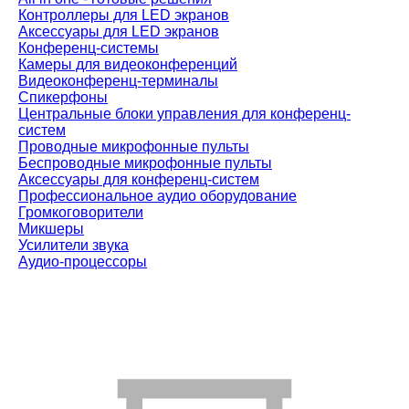
Контроллеры для LED экранов
Аксессуары для LED экранов
Конференц-системы
Камеры для видеоконференций
Видеоконференц-терминалы
Спикерфоны
Центральные блоки управления для конференц-
систем
Проводные микрофонные пульты
Беспроводные микрофонные пульты
Аксессуары для конференц-систем
Профессиональное аудио оборудование
Громкоговорители
Микшеры
Усилители звука
Аудио-процессоры