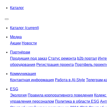
Каталог
Каталог
(current)
Медиа
Акции
Новости
Партнёрам
Продукция под заказ
Статус ремонта
b2b портал
Инте
оборудования
Регистрация проекта
Портфель проект
Коммуникация
Контактная информация
Работа в Al-Style
Телеграм-к
ESG
Экология
Правила корпоративного поведения
Кодекс
управления персоналом
Политика в области ESG
Ант