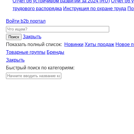
Отчет об устойчивом развитии за 2024 (RU)
Отчет об 
трудового распорядка
Инструкция по охране труда
По
Войти
b2b портал
Закрыть
Показать полный список:
Новинки
Хиты продаж
Новое п
Товарные группы
Бренды
Закрыть
Быстрый поиск по категориям: