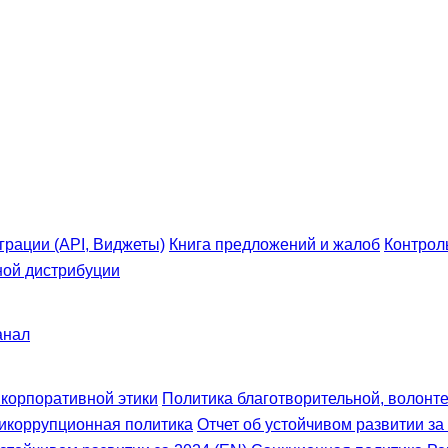
грации (API, Виджеты)
Книга предложений и жалоб
Контрол
ной дистрибуции
анал
 корпоративной этики
Политика благотворительной, волонте
икоррупционная политика
Отчет об устойчивом развитии за