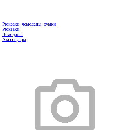
Рюкзаки, чемоданы, сумки
Рюкзаки
Чемоданы
Аксессуары