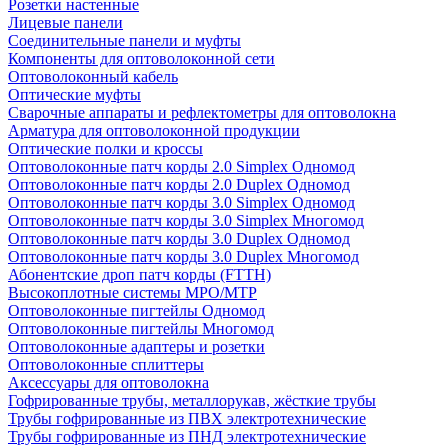
Розетки настенные
Лицевые панели
Соединительные панели и муфты
Компоненты для оптоволоконной сети
Оптоволоконный кабель
Оптические муфты
Сварочные аппараты и рефлектометры для оптоволокна
Арматура для оптоволоконной продукции
Оптические полки и кроссы
Оптоволоконные патч корды 2.0 Simplex Одномод
Оптоволоконные патч корды 2.0 Duplex Одномод
Оптоволоконные патч корды 3.0 Simplex Одномод
Оптоволоконные патч корды 3.0 Simplex Многомод
Оптоволоконные патч корды 3.0 Duplex Одномод
Оптоволоконные патч корды 3.0 Duplex Многомод
Абонентские дроп патч корды (FTTH)
Высокоплотные системы MPO/MTP
Оптоволоконные пигтейлы Одномод
Оптоволоконные пигтейлы Многомод
Оптоволоконные адаптеры и розетки
Оптоволоконные сплиттеры
Аксессуары для оптоволокна
Гофрированные трубы, металлорукав, жёсткие трубы
Трубы гофрированные из ПВХ электротехнические
Трубы гофрированные из ПНД электротехнические