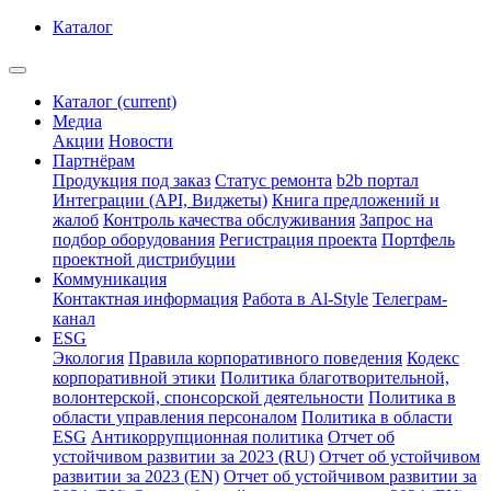
Каталог
Каталог
(current)
Медиа
Акции
Новости
Партнёрам
Продукция под заказ
Статус ремонта
b2b портал
Интеграции (API, Виджеты)
Книга предложений и
жалоб
Контроль качества обслуживания
Запрос на
подбор оборудования
Регистрация проекта
Портфель
проектной дистрибуции
Коммуникация
Контактная информация
Работа в Al-Style
Телеграм-
канал
ESG
Экология
Правила корпоративного поведения
Кодекс
корпоративной этики
Политика благотворительной,
волонтерской, спонсорской деятельности
Политика в
области управления персоналом
Политика в области
ESG
Антикоррупционная политика
Отчет об
устойчивом развитии за 2023 (RU)
Отчет об устойчивом
развитии за 2023 (EN)
Отчет об устойчивом развитии за