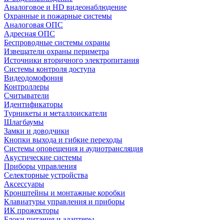
Аналоговое и HD видеонаблюдение
Охранные и пожарные системы
Аналоговая ОПС
Адресная ОПС
Беспроводные системы охраны
Извещатели охраны периметра
Источники вторичного электропитания
Системы контроля доступа
Видеодомофония
Контроллеры
Считыватели
Идентификаторы
Турникеты и металлоискатели
Шлагбаумы
Замки и доводчики
Кнопки выхода и гибкие переходы
Системы оповещения и аудиотрансляция
Акустические системы
Приборы управления
Селекторные устройства
Аксессуары
Кронштейны и монтажные коробки
Клавиатуры управления и приборы
ИК прожекторы
Блоки питания и адаптеры