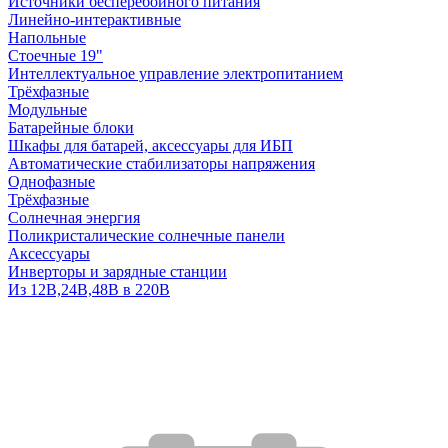
Источники бесперебойного питания
Линейно-интерактивные
Напольные
Стоечные 19"
Интеллектуальное управление электропитанием
Трёхфазные
Модульные
Батарейные блоки
Шкафы для батарей, аксессуары для ИБП
Автоматические стабилизаторы напряжения
Однофазные
Трёхфазные
Солнечная энергия
Поликристалические солнечные панели
Аксессуары
Инверторы и зарядные станции
Из 12В,24В,48В в 220В