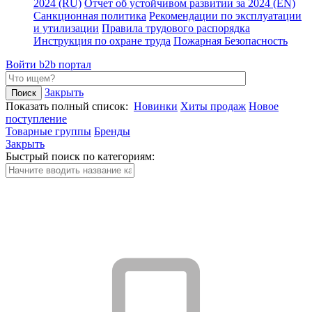
2024 (RU)
Отчет об устойчивом развитии за 2024 (EN)
Санкционная политика
Рекомендации по эксплуатации
и утилизации
Правила трудового распорядка
Инструкция по охране труда
Пожарная Безопасность
Войти
b2b портал
Закрыть
Показать полный список:
Новинки
Хиты продаж
Новое
поступление
Товарные группы
Бренды
Закрыть
Быстрый поиск по категориям: