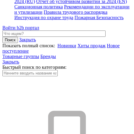
2024 (RU)
Отчет об устойчивом развитии за 2024 (EN)
Санкционная политика
Рекомендации по эксплуатации
и утилизации
Правила трудового распорядка
Инструкция по охране труда
Пожарная Безопасность
Войти
b2b портал
Закрыть
Показать полный список:
Новинки
Хиты продаж
Новое
поступление
Товарные группы
Бренды
Закрыть
Быстрый поиск по категориям: