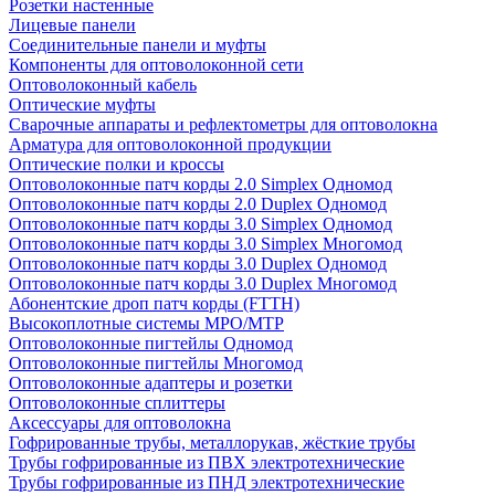
Розетки настенные
Лицевые панели
Соединительные панели и муфты
Компоненты для оптоволоконной сети
Оптоволоконный кабель
Оптические муфты
Сварочные аппараты и рефлектометры для оптоволокна
Арматура для оптоволоконной продукции
Оптические полки и кроссы
Оптоволоконные патч корды 2.0 Simplex Одномод
Оптоволоконные патч корды 2.0 Duplex Одномод
Оптоволоконные патч корды 3.0 Simplex Одномод
Оптоволоконные патч корды 3.0 Simplex Многомод
Оптоволоконные патч корды 3.0 Duplex Одномод
Оптоволоконные патч корды 3.0 Duplex Многомод
Абонентские дроп патч корды (FTTH)
Высокоплотные системы MPO/MTP
Оптоволоконные пигтейлы Одномод
Оптоволоконные пигтейлы Многомод
Оптоволоконные адаптеры и розетки
Оптоволоконные сплиттеры
Аксессуары для оптоволокна
Гофрированные трубы, металлорукав, жёсткие трубы
Трубы гофрированные из ПВХ электротехнические
Трубы гофрированные из ПНД электротехнические