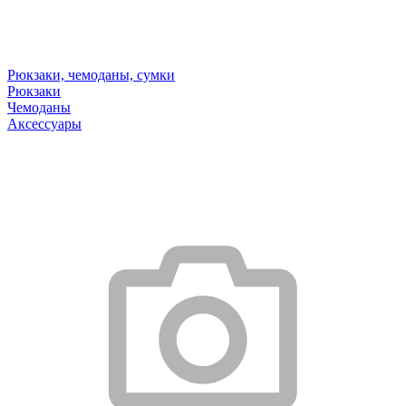
Рюкзаки, чемоданы, сумки
Рюкзаки
Чемоданы
Аксессуары