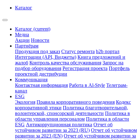
Каталог
Каталог
(current)
Медиа
Акции
Новости
Партнёрам
Продукция под заказ
Статус ремонта
b2b портал
Интеграции (API, Виджеты)
Книга предложений и
жалоб
Контроль качества обслуживания
Запрос на
подбор оборудования
Регистрация проекта
Портфель
проектной дистрибуции
Коммуникация
Контактная информация
Работа в Al-Style
Телеграм-
канал
ESG
Экология
Правила корпоративного поведения
Кодекс
корпоративной этики
Политика благотворительной,
волонтерской, спонсорской деятельности
Политика в
области управления персоналом
Политика в области
ESG
Антикоррупционная политика
Отчет об
устойчивом развитии за 2023 (RU)
Отчет об устойчивом
развитии за 2023 (EN)
Отчет об устойчивом развитии за