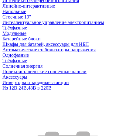
Источники бесперебойного питания
Линейно-интерактивные
Напольные
Стоечные 19"
Интеллектуальное управление электропитанием
Трёхфазные
Модульные
Батарейные блоки
Шкафы для батарей, аксессуары для ИБП
Автоматические стабилизаторы напряжения
Однофазные
Трёхфазные
Солнечная энергия
Поликристалические солнечные панели
Аксессуары
Инверторы и зарядные станции
Из 12В,24В,48В в 220В