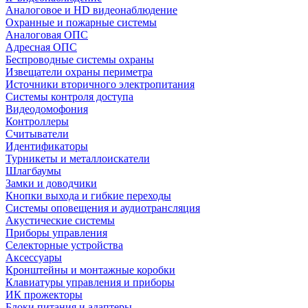
Аналоговое и HD видеонаблюдение
Охранные и пожарные системы
Аналоговая ОПС
Адресная ОПС
Беспроводные системы охраны
Извещатели охраны периметра
Источники вторичного электропитания
Системы контроля доступа
Видеодомофония
Контроллеры
Считыватели
Идентификаторы
Турникеты и металлоискатели
Шлагбаумы
Замки и доводчики
Кнопки выхода и гибкие переходы
Системы оповещения и аудиотрансляция
Акустические системы
Приборы управления
Селекторные устройства
Аксессуары
Кронштейны и монтажные коробки
Клавиатуры управления и приборы
ИК прожекторы
Блоки питания и адаптеры