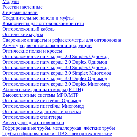
Модули
Розетки настенные
Лицевые панели
Соединительные панели и муфты
Компоненты для оптоволоконной сети
Оптоволоконный кабель
Оптические муфты
Сварочные аппараты и рефлектометры для оптоволокна
Арматура для оптоволоконной продукции
Оптические полки и кроссы
Оптоволоконные патч корды 2.0 Simplex Одномод
Оптоволоконные патч корды 2.0 Duplex Одномод
Оптоволоконные патч корды 3.0 Simplex Одномод
Оптоволоконные патч корды 3.0 Simplex Многомод
Оптоволоконные патч корды 3.0 Duplex Одномод
Оптоволоконные патч корды 3.0 Duplex Многомод
Абонентские дроп патч корды (FTTH)
Высокоплотные системы MPO/MTP
Оптоволоконные пигтейлы Одномод
Оптоволоконные пигтейлы Многомод
Оптоволоконные адаптеры и розетки
Оптоволоконные сплиттеры
Аксессуары для оптоволокна
Гофрированные трубы, металлорукав, жёсткие трубы
Трубы гофрированные из ПВХ электротехнические