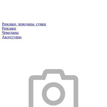
Рюкзаки, чемоданы, сумки
Рюкзаки
Чемоданы
Аксессуары