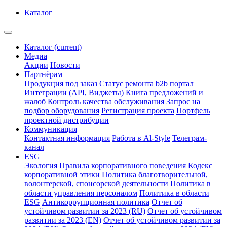
Каталог
Каталог
(current)
Медиа
Акции
Новости
Партнёрам
Продукция под заказ
Статус ремонта
b2b портал
Интеграции (API, Виджеты)
Книга предложений и
жалоб
Контроль качества обслуживания
Запрос на
подбор оборудования
Регистрация проекта
Портфель
проектной дистрибуции
Коммуникация
Контактная информация
Работа в Al-Style
Телеграм-
канал
ESG
Экология
Правила корпоративного поведения
Кодекс
корпоративной этики
Политика благотворительной,
волонтерской, спонсорской деятельности
Политика в
области управления персоналом
Политика в области
ESG
Антикоррупционная политика
Отчет об
устойчивом развитии за 2023 (RU)
Отчет об устойчивом
развитии за 2023 (EN)
Отчет об устойчивом развитии за