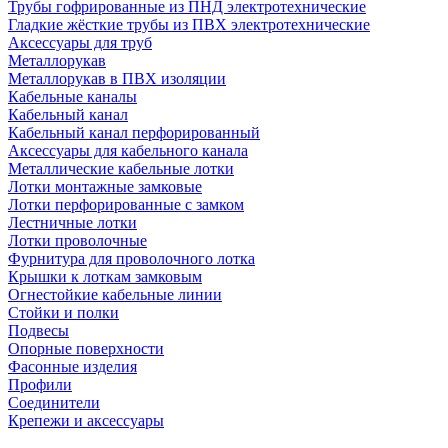
Трубы гофрированные из ПНД электротехнические
Гладкие жёсткие трубы из ПВХ электротехнические
Аксессуары для труб
Металлорукав
Металлорукав в ПВХ изоляции
Кабельные каналы
Кабельный канал
Кабельный канал перфорированный
Аксессуары для кабельного канала
Металлические кабельные лотки
Лотки монтажные замковые
Лотки перфорированные с замком
Лестничные лотки
Лотки проволочные
Фурнитура для проволочного лотка
Крышки к лоткам замковым
Огнестойкие кабельные линии
Стойки и полки
Подвесы
Опорные поверхности
Фасонные изделия
Профили
Соединители
Крепежи и аксессуары