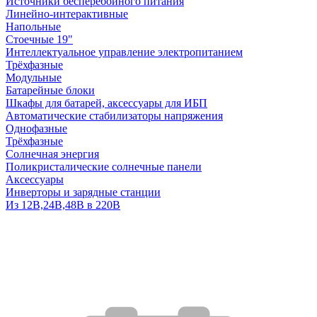
Источники бесперебойного питания
Линейно-интерактивные
Напольные
Стоечные 19"
Интеллектуальное управление электропитанием
Трёхфазные
Модульные
Батарейные блоки
Шкафы для батарей, аксессуары для ИБП
Автоматические стабилизаторы напряжения
Однофазные
Трёхфазные
Солнечная энергия
Поликристалические солнечные панели
Аксессуары
Инверторы и зарядные станции
Из 12В,24В,48В в 220В