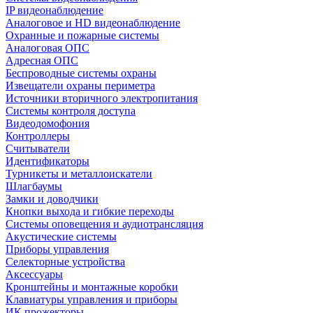
IP видеонаблюдение
Аналоговое и HD видеонаблюдение
Охранные и пожарные системы
Аналоговая ОПС
Адресная ОПС
Беспроводные системы охраны
Извещатели охраны периметра
Источники вторичного электропитания
Системы контроля доступа
Видеодомофония
Контроллеры
Считыватели
Идентификаторы
Турникеты и металлоискатели
Шлагбаумы
Замки и доводчики
Кнопки выхода и гибкие переходы
Системы оповещения и аудиотрансляция
Акустические системы
Приборы управления
Селекторные устройства
Аксессуары
Кронштейны и монтажные коробки
Клавиатуры управления и приборы
ИК прожекторы