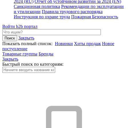
2024 (RU)
Отчет об устойчивом развитии за 2024 (EN)
Санкционная политика
Рекомендации по эксплуатации
и утилизации
Правила трудового распорядка
Инструкция по охране труда
Пожарная Безопасность
Войти
b2b портал
Закрыть
Показать полный список:
Новинки
Хиты продаж
Новое
поступление
Товарные группы
Бренды
Закрыть
Быстрый поиск по категориям: