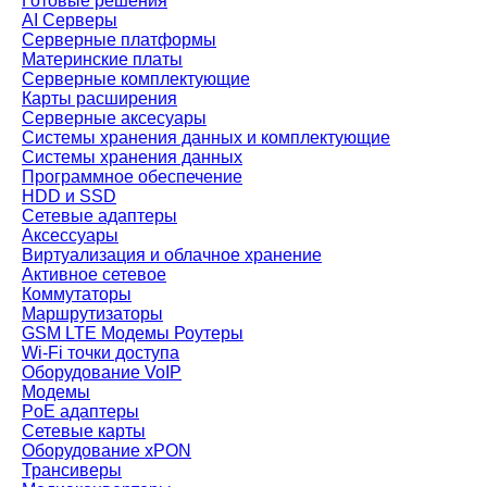
Готовые решения
AI Серверы
Серверные платформы
Материнские платы
Серверные комплектующие
Карты расширения
Серверные аксесуары
Системы хранения данных и комплектующие
Системы хранения данных
Программное обеспечение
HDD и SSD
Сетевые адаптеры
Аксессуары
Виртуализация и облачное хранение
Активное сетевое
Коммутаторы
Маршрутизаторы
GSM LTE Модемы Роутеры
Wi-Fi точки доступа
Оборудование VoIP
Модемы
PoE адаптеры
Сетевые карты
Оборудование xPON
Трансиверы