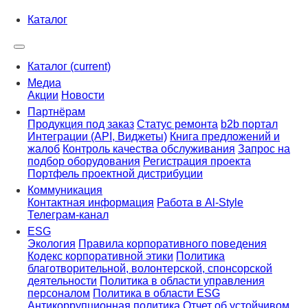
Каталог
Каталог
(current)
Медиа
Акции
Новости
Партнёрам
Продукция под заказ
Статус ремонта
b2b портал
Интеграции (API, Виджеты)
Книга предложений и
жалоб
Контроль качества обслуживания
Запрос на
подбор оборудования
Регистрация проекта
Портфель проектной дистрибуции
Коммуникация
Контактная информация
Работа в Al-Style
Телеграм-канал
ESG
Экология
Правила корпоративного поведения
Кодекс корпоративной этики
Политика
благотворительной, волонтерской, спонсорской
деятельности
Политика в области управления
персоналом
Политика в области ESG
Антикоррупционная политика
Отчет об устойчивом