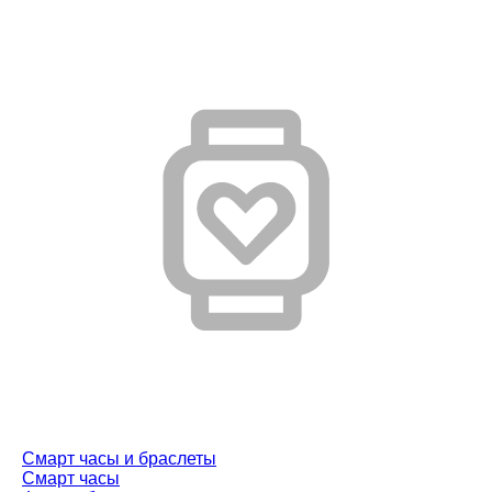
Смарт часы и браслеты
Смарт часы