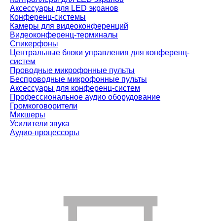
Аксессуары для LED экранов
Конференц-системы
Камеры для видеоконференций
Видеоконференц-терминалы
Спикерфоны
Центральные блоки управления для конференц-
систем
Проводные микрофонные пульты
Беспроводные микрофонные пульты
Аксессуары для конференц-систем
Профессиональное аудио оборудование
Громкоговорители
Микшеры
Усилители звука
Аудио-процессоры