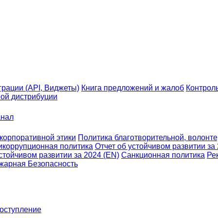
грации (API, Виджеты)
Книга предложений и жалоб
Контрол
ой дистрибуции
анал
 корпоративной этики
Политика благотворительной, волонтер
икоррупционная политика
Отчет об устойчивом развитии за
устойчивом развитии за 2024 (EN)
Санкционная политика
Ре
жарная Безопасность
оступление