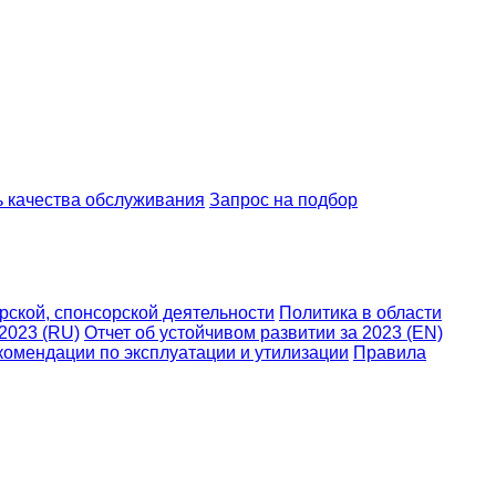
ь качества обслуживания
Запрос на подбор
ской, спонсорской деятельности
Политика в области
 2023 (RU)
Отчет об устойчивом развитии за 2023 (EN)
комендации по эксплуатации и утилизации
Правила