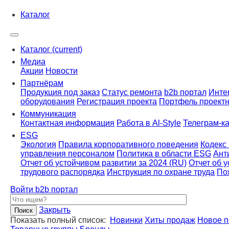
Каталог
Каталог
(current)
Медиа
Акции
Новости
Партнёрам
Продукция под заказ
Статус ремонта
b2b портал
Инте
оборудования
Регистрация проекта
Портфель проектн
Коммуникация
Контактная информация
Работа в Al-Style
Телеграм-к
ESG
Экология
Правила корпоративного поведения
Кодекс
управления персоналом
Политика в области ESG
Ант
Отчет об устойчивом развитии за 2024 (RU)
Отчет об 
трудового распорядка
Инструкция по охране труда
По
Войти
b2b портал
Закрыть
Показать полный список:
Новинки
Хиты продаж
Новое п