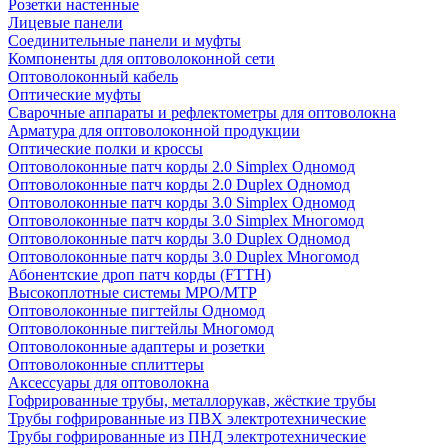
Розетки настенные
Лицевые панели
Соединительные панели и муфты
Компоненты для оптоволоконной сети
Оптоволоконный кабель
Оптические муфты
Сварочные аппараты и рефлектометры для оптоволокна
Арматура для оптоволоконной продукции
Оптические полки и кроссы
Оптоволоконные патч корды 2.0 Simplex Одномод
Оптоволоконные патч корды 2.0 Duplex Одномод
Оптоволоконные патч корды 3.0 Simplex Одномод
Оптоволоконные патч корды 3.0 Simplex Многомод
Оптоволоконные патч корды 3.0 Duplex Одномод
Оптоволоконные патч корды 3.0 Duplex Многомод
Абонентские дроп патч корды (FTTH)
Высокоплотные системы MPO/MTP
Оптоволоконные пигтейлы Одномод
Оптоволоконные пигтейлы Многомод
Оптоволоконные адаптеры и розетки
Оптоволоконные сплиттеры
Аксессуары для оптоволокна
Гофрированные трубы, металлорукав, жёсткие трубы
Трубы гофрированные из ПВХ электротехнические
Трубы гофрированные из ПНД электротехнические