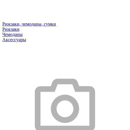
Рюкзаки, чемоданы, сумки
Рюкзаки
Чемоданы
Аксессуары