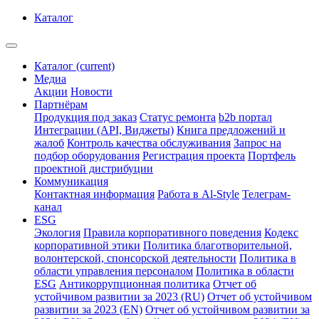
Каталог
Каталог
(current)
Медиа
Акции
Новости
Партнёрам
Продукция под заказ
Статус ремонта
b2b портал
Интеграции (API, Виджеты)
Книга предложений и
жалоб
Контроль качества обслуживания
Запрос на
подбор оборудования
Регистрация проекта
Портфель
проектной дистрибуции
Коммуникация
Контактная информация
Работа в Al-Style
Телеграм-
канал
ESG
Экология
Правила корпоративного поведения
Кодекс
корпоративной этики
Политика благотворительной,
волонтерской, спонсорской деятельности
Политика в
области управления персоналом
Политика в области
ESG
Антикоррупционная политика
Отчет об
устойчивом развитии за 2023 (RU)
Отчет об устойчивом
развитии за 2023 (EN)
Отчет об устойчивом развитии за