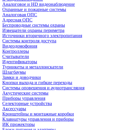
Аналоговое и HD видеонаблюдение
Охранные и пожарные системы
Аналоговая ОПС
Адресная ОПС
Беспроводные системы охраны
Извещатели охраны периметра
Источники вторичного электропитания
Системы контроля доступа
Видеодомофония
Контроллеры
Считыватели
Идентификаторы
Турникеты и металлоискатели
Шлагбаумы
Замки и доводчики
Кнопки выхода и гибкие переходы
Системы оповещения и аудиотрансляция
Акустические системы
Приборы управления
Селекторные устройства
Аксессуары
Кронштейны и монтажные коробки
Клавиатуры управления и приборы
ИК прожекторы
Блоки питания и адаптеры