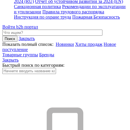
2024 (RU)
Отчет об устойчивом развитии за 2024 (EN)
Санкционная политика
Рекомендации по эксплуатации
и утилизации
Правила трудового распорядка
Инструкция по охране труда
Пожарная Безопасность
Войти
b2b портал
Закрыть
Показать полный список:
Новинки
Хиты продаж
Новое
поступление
Товарные группы
Бренды
Закрыть
Быстрый поиск по категориям: