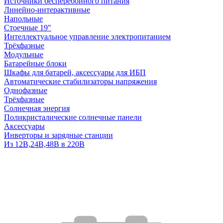
Источники бесперебойного питания
Линейно-интерактивные
Напольные
Стоечные 19"
Интеллектуальное управление электропитанием
Трёхфазные
Модульные
Батарейные блоки
Шкафы для батарей, аксессуары для ИБП
Автоматические стабилизаторы напряжения
Однофазные
Трёхфазные
Солнечная энергия
Поликристалические солнечные панели
Аксессуары
Инверторы и зарядные станции
Из 12В,24В,48В в 220В