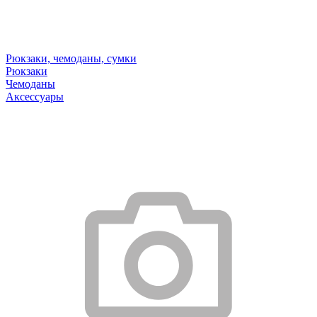
Рюкзаки, чемоданы, сумки
Рюкзаки
Чемоданы
Аксессуары