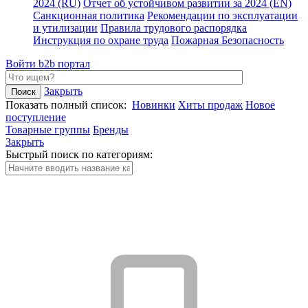
2024 (RU)
Отчет об устойчивом развитии за 2024 (EN)
Санкционная политика
Рекомендации по эксплуатации
и утилизации
Правила трудового распорядка
Инструкция по охране труда
Пожарная Безопасность
Войти
b2b портал
Закрыть
Показать полный список:
Новинки
Хиты продаж
Новое
поступление
Товарные группы
Бренды
Закрыть
Быстрый поиск по категориям: