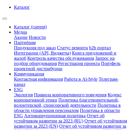
Каталог
Каталог
(current)
Медиа
Акции
Новости
Партнёрам
Продукция под заказ
Статус ремонта
b2b портал
Интеграции (API, Виджеты)
Книга предложений и
жалоб
Контроль качества обслуживания
Запрос на
подбор оборудования
Регистрация проекта
Портфель
проектной дистрибуции
Коммуникация
Контактная информация
Работа в Al-Style
Телеграм-
канал
ESG
Экология
Правила корпоративного поведения
Кодекс
корпоративной этики
Политика благотворительной,
волонтерской, спонсорской деятельности
Политика в
области управления персоналом
Политика в области
ESG
Антикоррупционная политика
Отчет об
устойчивом развитии за 2023 (RU)
Отчет об устойчивом
развитии за 2023 (EN)
Отчет об устойчивом развитии за