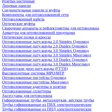
Розетки настенные
Лицевые панели
Соединительные панели и муфты
Компоненты для оптоволоконной сети
Оптоволоконный кабель
Оптические муфты
Сварочные аппараты и рефлектометры для оптоволокна
Арматура для оптоволоконной продукции
Оптические полки и кроссы
Оптоволоконные патч корды 2.0 Simplex Одномод
Оптоволоконные патч корды 2.0 Duplex Одномод
Оптоволоконные патч корды 3.0 Simplex Одномод
Оптоволоконные патч корды 3.0 Simplex Многомод
Оптоволоконные патч корды 3.0 Duplex Одномод
Оптоволоконные патч корды 3.0 Duplex Многомод
Абонентские дроп патч корды (FTTH)
Высокоплотные системы MPO/MTP
Оптоволоконные пигтейлы Одномод
Оптоволоконные пигтейлы Многомод
Оптоволоконные адаптеры и розетки
Оптоволоконные сплиттеры
Аксессуары для оптоволокна
Гофрированные трубы, металлорукав, жёсткие трубы
Трубы гофрированные из ПВХ электротехнические
Трубы гофрированные из ПНД электротехнические