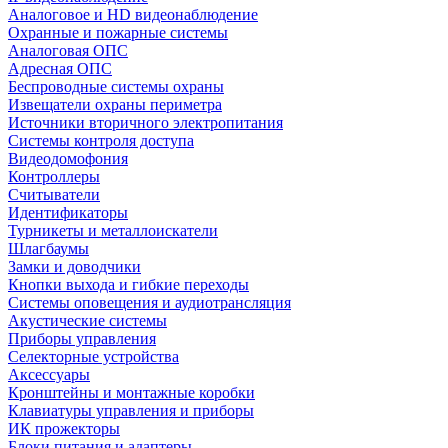
Аналоговое и HD видеонаблюдение
Охранные и пожарные системы
Аналоговая ОПС
Адресная ОПС
Беспроводные системы охраны
Извещатели охраны периметра
Источники вторичного электропитания
Системы контроля доступа
Видеодомофония
Контроллеры
Считыватели
Идентификаторы
Турникеты и металлоискатели
Шлагбаумы
Замки и доводчики
Кнопки выхода и гибкие переходы
Системы оповещения и аудиотрансляция
Акустические системы
Приборы управления
Селекторные устройства
Аксессуары
Кронштейны и монтажные коробки
Клавиатуры управления и приборы
ИК прожекторы
Блоки питания и адаптеры