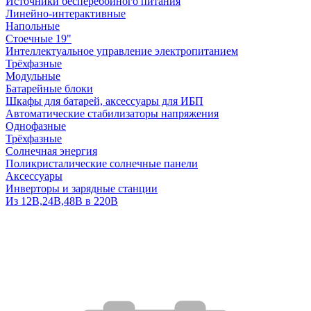
Источники бесперебойного питания
Линейно-интерактивные
Напольные
Стоечные 19"
Интеллектуальное управление электропитанием
Трёхфазные
Модульные
Батарейные блоки
Шкафы для батарей, аксессуары для ИБП
Автоматические стабилизаторы напряжения
Однофазные
Трёхфазные
Солнечная энергия
Поликристалические солнечные панели
Аксессуары
Инверторы и зарядные станции
Из 12В,24В,48В в 220В