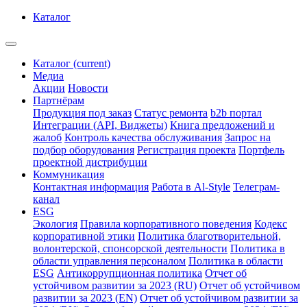
Каталог
Каталог
(current)
Медиа
Акции
Новости
Партнёрам
Продукция под заказ
Статус ремонта
b2b портал
Интеграции (API, Виджеты)
Книга предложений и
жалоб
Контроль качества обслуживания
Запрос на
подбор оборудования
Регистрация проекта
Портфель
проектной дистрибуции
Коммуникация
Контактная информация
Работа в Al-Style
Телеграм-
канал
ESG
Экология
Правила корпоративного поведения
Кодекс
корпоративной этики
Политика благотворительной,
волонтерской, спонсорской деятельности
Политика в
области управления персоналом
Политика в области
ESG
Антикоррупционная политика
Отчет об
устойчивом развитии за 2023 (RU)
Отчет об устойчивом
развитии за 2023 (EN)
Отчет об устойчивом развитии за