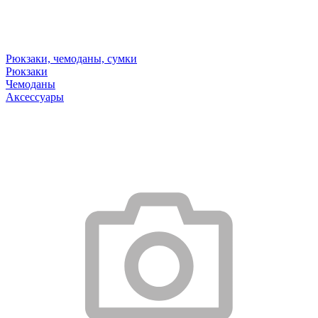
Рюкзаки, чемоданы, сумки
Рюкзаки
Чемоданы
Аксессуары