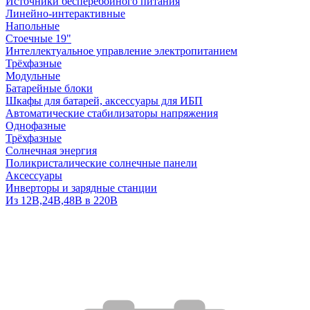
Источники бесперебойного питания
Линейно-интерактивные
Напольные
Стоечные 19"
Интеллектуальное управление электропитанием
Трёхфазные
Модульные
Батарейные блоки
Шкафы для батарей, аксессуары для ИБП
Автоматические стабилизаторы напряжения
Однофазные
Трёхфазные
Солнечная энергия
Поликристалические солнечные панели
Аксессуары
Инверторы и зарядные станции
Из 12В,24В,48В в 220В