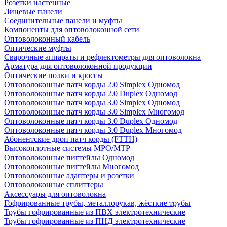
Розетки настенные
Лицевые панели
Соединительные панели и муфты
Компоненты для оптоволоконной сети
Оптоволоконный кабель
Оптические муфты
Сварочные аппараты и рефлектометры для оптоволокна
Арматура для оптоволоконной продукции
Оптические полки и кроссы
Оптоволоконные патч корды 2.0 Simplex Одномод
Оптоволоконные патч корды 2.0 Duplex Одномод
Оптоволоконные патч корды 3.0 Simplex Одномод
Оптоволоконные патч корды 3.0 Simplex Многомод
Оптоволоконные патч корды 3.0 Duplex Одномод
Оптоволоконные патч корды 3.0 Duplex Многомод
Абонентские дроп патч корды (FTTH)
Высокоплотные системы MPO/MTP
Оптоволоконные пигтейлы Одномод
Оптоволоконные пигтейлы Многомод
Оптоволоконные адаптеры и розетки
Оптоволоконные сплиттеры
Аксессуары для оптоволокна
Гофрированные трубы, металлорукав, жёсткие трубы
Трубы гофрированные из ПВХ электротехнические
Трубы гофрированные из ПНД электротехнические