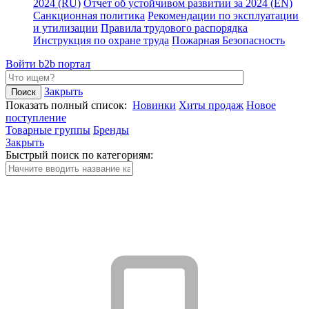
2024 (RU)
Отчет об устойчивом развитии за 2024 (EN)
Санкционная политика
Рекомендации по эксплуатации
и утилизации
Правила трудового распорядка
Инструкция по охране труда
Пожарная Безопасность
Войти
b2b портал
Закрыть
Показать полный список:
Новинки
Хиты продаж
Новое
поступление
Товарные группы
Бренды
Закрыть
Быстрый поиск по категориям: