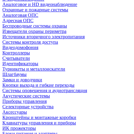
Аналоговое и HD видеонаблюдение
Охранные и пожарные системы
Аналоговая ОПС
Адресная ОПС
Беспроводные системы охраны
Извещатели охраны периметра
Источники вторичного электропитания
Системы контроля доступа
Видеодомофония
Контроллеры
Считыватели
Идентификаторы
Турникеты и металлоискатели
Шлагбаумы
Замки и доводчики
Кнопки выхода и гибкие переходы
Системы оповещения и аудиотрансляция
Акустические системы
Приборы управления
Селекторные устройства
Аксессуары
Кронштейны и монтажные коробки
Клавиатуры управления и приборы
ИК прожекторы
Блоки питания и адаптеры