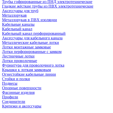
Трубы гофрированные из ПНД электротехнические
Гладкие жёсткие трубы из ПВХ электротехнические
Аксессуары для труб
Металлорукав
Металлорукав в ПВХ изоляции
Кабельные каналы
Кабельный канал
Кабельный канал перфорированный
Аксессуары для кабельного канала
Металлические кабельные лотки
Лотки монтажные замковые
Лотки перфорированные с замком
Лестничные лотки
Лотки проволочные
Фурнитура для проволочного лотка
Крышки к лоткам замковым
Огнестойкие кабельные линии
Стойки и полки
Подвесы
Опорные поверхности
Фасонные изделия
Профили
Соединители
Крепежи и аксессуары