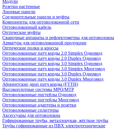
Модули
Розетки настенные
Лицевые панели
Соединительные панели и муфты
Компоненты для оптоволоконной сети
Оптоволоконный кабель
Оптические муфты
Сварочные аппараты и рефлектометры для оптоволокна
Арматура для оптоволоконной продукции
Оптические полки и кроссы
Оптоволоконные патч корды 2.0 Simplex Одномод
Оптоволоконные патч корды 2.0 Duplex Одномод
Оптоволоконные патч корды 3.0 Simplex Одномод
Оптоволоконные патч корды 3.0 Simplex Многомод
Оптоволоконные патч корды 3.0 Duplex Одномод
Оптоволоконные патч корды 3.0 Duplex Многомод
Абонентские дроп патч корды (FTTH)
Высокоплотные системы MPO/MTP
Оптоволоконные пигтейлы Одномод
Оптоволоконные пигтейлы Многомод
Оптоволоконные адаптеры и розетки
Оптоволоконные сплиттеры
Аксессуары для оптоволокна
Гофрированные трубы, металлорукав, жёсткие трубы
Трубы гофрированные из ПВХ электротехнические