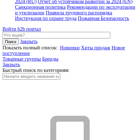
2024 (RU)
Отчет об устойчивом развитии за 2024 (EN)
Санкционная политика
Рекомендации по эксплуатации
и утилизации
Правила трудового распорядка
Инструкция по охране труда
Пожарная Безопасность
Войти
b2b портал
Закрыть
Показать полный список:
Новинки
Хиты продаж
Новое
поступление
Товарные группы
Бренды
Закрыть
Быстрый поиск по категориям: