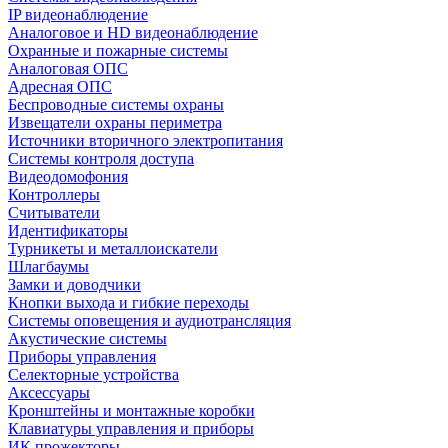
IP видеонаблюдение
Аналоговое и HD видеонаблюдение
Охранные и пожарные системы
Аналоговая ОПС
Адресная ОПС
Беспроводные системы охраны
Извещатели охраны периметра
Источники вторичного электропитания
Системы контроля доступа
Видеодомофония
Контроллеры
Считыватели
Идентификаторы
Турникеты и металлоискатели
Шлагбаумы
Замки и доводчики
Кнопки выхода и гибкие переходы
Системы оповещения и аудиотрансляция
Акустические системы
Приборы управления
Селекторные устройства
Аксессуары
Кронштейны и монтажные коробки
Клавиатуры управления и приборы
ИК прожекторы