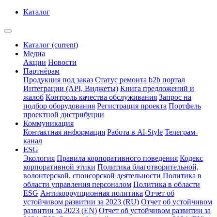
Каталог
Каталог
(current)
Медиа
Акции
Новости
Партнёрам
Продукция под заказ
Статус ремонта
b2b портал
Интеграции (API, Виджеты)
Книга предложений и
жалоб
Контроль качества обслуживания
Запрос на
подбор оборудования
Регистрация проекта
Портфель
проектной дистрибуции
Коммуникация
Контактная информация
Работа в Al-Style
Телеграм-
канал
ESG
Экология
Правила корпоративного поведения
Кодекс
корпоративной этики
Политика благотворительной,
волонтерской, спонсорской деятельности
Политика в
области управления персоналом
Политика в области
ESG
Антикоррупционная политика
Отчет об
устойчивом развитии за 2023 (RU)
Отчет об устойчивом
развитии за 2023 (EN)
Отчет об устойчивом развитии за