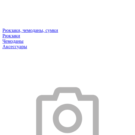
Рюкзаки, чемоданы, сумки
Рюкзаки
Чемоданы
Аксессуары