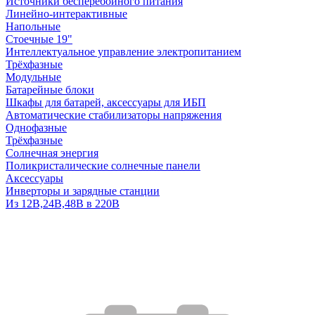
Источники бесперебойного питания
Линейно-интерактивные
Напольные
Стоечные 19"
Интеллектуальное управление электропитанием
Трёхфазные
Модульные
Батарейные блоки
Шкафы для батарей, аксессуары для ИБП
Автоматические стабилизаторы напряжения
Однофазные
Трёхфазные
Солнечная энергия
Поликристалические солнечные панели
Аксессуары
Инверторы и зарядные станции
Из 12В,24В,48В в 220В