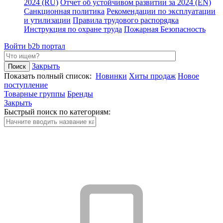
2024 (RU)
Отчет об устойчивом развитии за 2024 (EN)
Санкционная политика
Рекомендации по эксплуатации
и утилизации
Правила трудового распорядка
Инструкция по охране труда
Пожарная Безопасность
Войти
b2b портал
Закрыть
Показать полный список:
Новинки
Хиты продаж
Новое
поступление
Товарные группы
Бренды
Закрыть
Быстрый поиск по категориям: