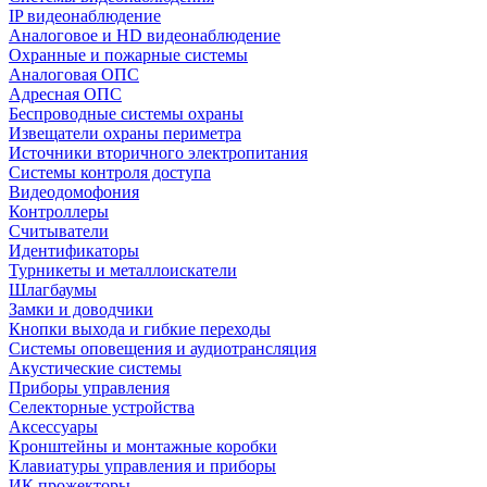
IP видеонаблюдение
Аналоговое и HD видеонаблюдение
Охранные и пожарные системы
Аналоговая ОПС
Адресная ОПС
Беспроводные системы охраны
Извещатели охраны периметра
Источники вторичного электропитания
Системы контроля доступа
Видеодомофония
Контроллеры
Считыватели
Идентификаторы
Турникеты и металлоискатели
Шлагбаумы
Замки и доводчики
Кнопки выхода и гибкие переходы
Системы оповещения и аудиотрансляция
Акустические системы
Приборы управления
Селекторные устройства
Аксессуары
Кронштейны и монтажные коробки
Клавиатуры управления и приборы
ИК прожекторы