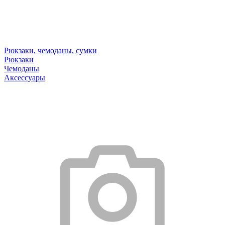
Рюкзаки, чемоданы, сумки
Рюкзаки
Чемоданы
Аксессуары