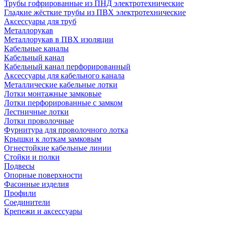
Трубы гофрированные из ПНД электротехнические
Гладкие жёсткие трубы из ПВХ электротехнические
Аксессуары для труб
Металлорукав
Металлорукав в ПВХ изоляции
Кабельные каналы
Кабельный канал
Кабельный канал перфорированный
Аксессуары для кабельного канала
Металлические кабельные лотки
Лотки монтажные замковые
Лотки перфорированные с замком
Лестничные лотки
Лотки проволочные
Фурнитура для проволочного лотка
Крышки к лоткам замковым
Огнестойкие кабельные линии
Стойки и полки
Подвесы
Опорные поверхности
Фасонные изделия
Профили
Соединители
Крепежи и аксессуары