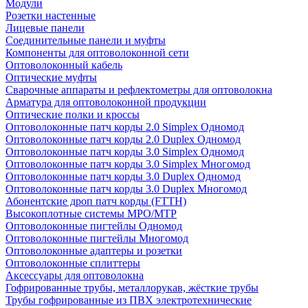
Модули
Розетки настенные
Лицевые панели
Соединительные панели и муфты
Компоненты для оптоволоконной сети
Оптоволоконный кабель
Оптические муфты
Сварочные аппараты и рефлектометры для оптоволокна
Арматура для оптоволоконной продукции
Оптические полки и кроссы
Оптоволоконные патч корды 2.0 Simplex Одномод
Оптоволоконные патч корды 2.0 Duplex Одномод
Оптоволоконные патч корды 3.0 Simplex Одномод
Оптоволоконные патч корды 3.0 Simplex Многомод
Оптоволоконные патч корды 3.0 Duplex Одномод
Оптоволоконные патч корды 3.0 Duplex Многомод
Абонентские дроп патч корды (FTTH)
Высокоплотные системы MPO/MTP
Оптоволоконные пигтейлы Одномод
Оптоволоконные пигтейлы Многомод
Оптоволоконные адаптеры и розетки
Оптоволоконные сплиттеры
Аксессуары для оптоволокна
Гофрированные трубы, металлорукав, жёсткие трубы
Трубы гофрированные из ПВХ электротехнические