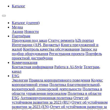
Каталог
Каталог
(current)
Медиа
Акции
Новости
Партнёрам
Продукция под заказ
Статус ремонта
b2b портал
Интеграции (API, Виджеты)
Книга предложений и
жалоб
Контроль качества обслуживания
Запрос на
подбор оборудования
Регистрация проекта
Портфель
проектной дистрибуции
Коммуникация
Контактная информация
Работа в Al-Style
Телеграм-
канал
ESG
Экология
Правила корпоративного поведения
Кодекс
корпоративной этики
Политика благотворительной,
волонтерской, спонсорской деятельности
Политика в
области управления персоналом
Политика в области
ESG
Антикоррупционная политика
Отчет об
устойчивом развитии за 2023 (RU)
Отчет об устойчивом
развитии за 2023 (EN)
Отчет об устойчивом развитии за