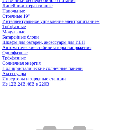
Источники бесперебойного питания
Линейно-интерактивные
Напольные
Стоечные 19"
Интеллектуальное управление электропитанием
Трёхфазные
Модульные
Батарейные блоки
Шкафы для батарей, аксессуары для ИБП
Автоматические стабилизаторы напряжения
Однофазные
Трёхфазные
Солнечная энергия
Поликристалические солнечные панели
Аксессуары
Инверторы и зарядные станции
Из 12В,24В,48В в 220В