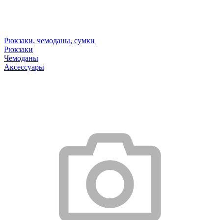
Рюкзаки, чемоданы, сумки
Рюкзаки
Чемоданы
Аксессуары