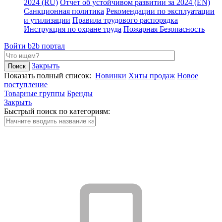
2024 (RU)
Отчет об устойчивом развитии за 2024 (EN)
Санкционная политика
Рекомендации по эксплуатации
и утилизации
Правила трудового распорядка
Инструкция по охране труда
Пожарная Безопасность
Войти
b2b портал
Закрыть
Показать полный список:
Новинки
Хиты продаж
Новое
поступление
Товарные группы
Бренды
Закрыть
Быстрый поиск по категориям: