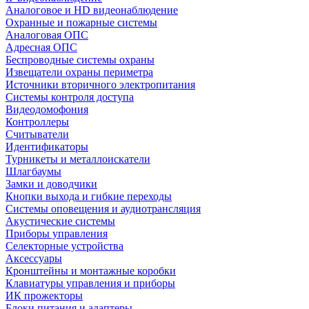
Аналоговое и HD видеонаблюдение
Охранные и пожарные системы
Аналоговая ОПС
Адресная ОПС
Беспроводные системы охраны
Извещатели охраны периметра
Источники вторичного электропитания
Системы контроля доступа
Видеодомофония
Контроллеры
Считыватели
Идентификаторы
Турникеты и металлоискатели
Шлагбаумы
Замки и доводчики
Кнопки выхода и гибкие переходы
Системы оповещения и аудиотрансляция
Акустические системы
Приборы управления
Селекторные устройства
Аксессуары
Кронштейны и монтажные коробки
Клавиатуры управления и приборы
ИК прожекторы
Блоки питания и адаптеры