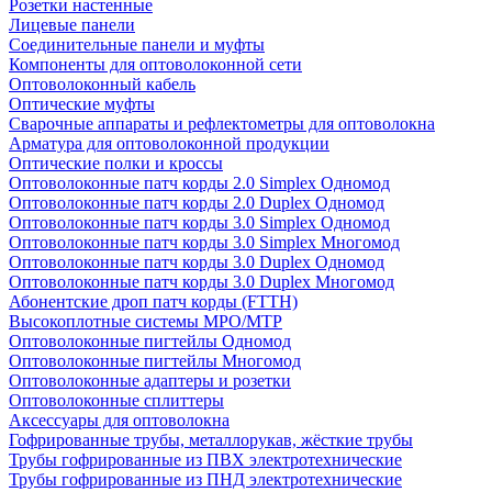
Розетки настенные
Лицевые панели
Соединительные панели и муфты
Компоненты для оптоволоконной сети
Оптоволоконный кабель
Оптические муфты
Сварочные аппараты и рефлектометры для оптоволокна
Арматура для оптоволоконной продукции
Оптические полки и кроссы
Оптоволоконные патч корды 2.0 Simplex Одномод
Оптоволоконные патч корды 2.0 Duplex Одномод
Оптоволоконные патч корды 3.0 Simplex Одномод
Оптоволоконные патч корды 3.0 Simplex Многомод
Оптоволоконные патч корды 3.0 Duplex Одномод
Оптоволоконные патч корды 3.0 Duplex Многомод
Абонентские дроп патч корды (FTTH)
Высокоплотные системы MPO/MTP
Оптоволоконные пигтейлы Одномод
Оптоволоконные пигтейлы Многомод
Оптоволоконные адаптеры и розетки
Оптоволоконные сплиттеры
Аксессуары для оптоволокна
Гофрированные трубы, металлорукав, жёсткие трубы
Трубы гофрированные из ПВХ электротехнические
Трубы гофрированные из ПНД электротехнические