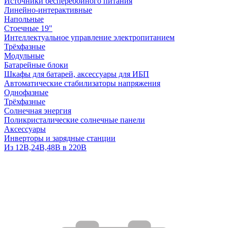
Источники бесперебойного питания
Линейно-интерактивные
Напольные
Стоечные 19"
Интеллектуальное управление электропитанием
Трёхфазные
Модульные
Батарейные блоки
Шкафы для батарей, аксессуары для ИБП
Автоматические стабилизаторы напряжения
Однофазные
Трёхфазные
Солнечная энергия
Поликристалические солнечные панели
Аксессуары
Инверторы и зарядные станции
Из 12В,24В,48В в 220В