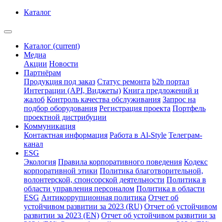
Каталог
Каталог
(current)
Медиа
Акции
Новости
Партнёрам
Продукция под заказ
Статус ремонта
b2b портал
Интеграции (API, Виджеты)
Книга предложений и
жалоб
Контроль качества обслуживания
Запрос на
подбор оборудования
Регистрация проекта
Портфель
проектной дистрибуции
Коммуникация
Контактная информация
Работа в Al-Style
Телеграм-
канал
ESG
Экология
Правила корпоративного поведения
Кодекс
корпоративной этики
Политика благотворительной,
волонтерской, спонсорской деятельности
Политика в
области управления персоналом
Политика в области
ESG
Антикоррупционная политика
Отчет об
устойчивом развитии за 2023 (RU)
Отчет об устойчивом
развитии за 2023 (EN)
Отчет об устойчивом развитии за