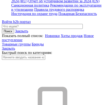
2024 (RU)
Отчет об устойчивом развитии за 2024 (EN)
Санкционная политика
Рекомендации по эксплуатации
и утилизации
Правила трудового распорядка
Инструкция по охране труда
Пожарная Безопасность
Войти
b2b портал
Закрыть
Показать полный список:
Новинки
Хиты продаж
Новое
поступление
Товарные группы
Бренды
Закрыть
Быстрый поиск по категориям: