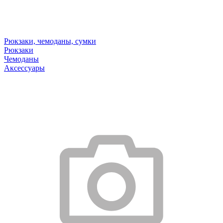
Рюкзаки, чемоданы, сумки
Рюкзаки
Чемоданы
Аксессуары