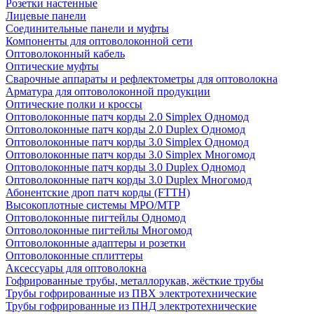
Розетки настенные
Лицевые панели
Соединительные панели и муфты
Компоненты для оптоволоконной сети
Оптоволоконный кабель
Оптические муфты
Сварочные аппараты и рефлектометры для оптоволокна
Арматура для оптоволоконной продукции
Оптические полки и кроссы
Оптоволоконные патч корды 2.0 Simplex Одномод
Оптоволоконные патч корды 2.0 Duplex Одномод
Оптоволоконные патч корды 3.0 Simplex Одномод
Оптоволоконные патч корды 3.0 Simplex Многомод
Оптоволоконные патч корды 3.0 Duplex Одномод
Оптоволоконные патч корды 3.0 Duplex Многомод
Абонентские дроп патч корды (FTTH)
Высокоплотные системы MPO/MTP
Оптоволоконные пигтейлы Одномод
Оптоволоконные пигтейлы Многомод
Оптоволоконные адаптеры и розетки
Оптоволоконные сплиттеры
Аксессуары для оптоволокна
Гофрированные трубы, металлорукав, жёсткие трубы
Трубы гофрированные из ПВХ электротехнические
Трубы гофрированные из ПНД электротехнические