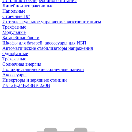
Источники бесперебойного питания
Линейно-интерактивные
Напольные
Стоечные 19"
Интеллектуальное управление электропитанием
Трёхфазные
Модульные
Батарейные блоки
Шкафы для батарей, аксессуары для ИБП
Автоматические стабилизаторы напряжения
Однофазные
Трёхфазные
Солнечная энергия
Поликристалические солнечные панели
Аксессуары
Инверторы и зарядные станции
Из 12В,24В,48В в 220В