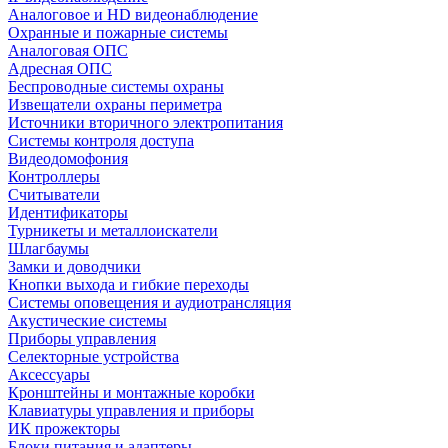
Аналоговое и HD видеонаблюдение
Охранные и пожарные системы
Аналоговая ОПС
Адресная ОПС
Беспроводные системы охраны
Извещатели охраны периметра
Источники вторичного электропитания
Системы контроля доступа
Видеодомофония
Контроллеры
Считыватели
Идентификаторы
Турникеты и металлоискатели
Шлагбаумы
Замки и доводчики
Кнопки выхода и гибкие переходы
Системы оповещения и аудиотрансляция
Акустические системы
Приборы управления
Селекторные устройства
Аксессуары
Кронштейны и монтажные коробки
Клавиатуры управления и приборы
ИК прожекторы
Блоки питания и адаптеры