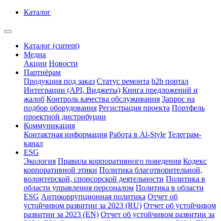
Каталог
Каталог
(current)
Медиа
Акции
Новости
Партнёрам
Продукция под заказ
Статус ремонта
b2b портал
Интеграции (API, Виджеты)
Книга предложений и
жалоб
Контроль качества обслуживания
Запрос на
подбор оборудования
Регистрация проекта
Портфель
проектной дистрибуции
Коммуникация
Контактная информация
Работа в Al-Style
Телеграм-
канал
ESG
Экология
Правила корпоративного поведения
Кодекс
корпоративной этики
Политика благотворительной,
волонтерской, спонсорской деятельности
Политика в
области управления персоналом
Политика в области
ESG
Антикоррупционная политика
Отчет об
устойчивом развитии за 2023 (RU)
Отчет об устойчивом
развитии за 2023 (EN)
Отчет об устойчивом развитии за