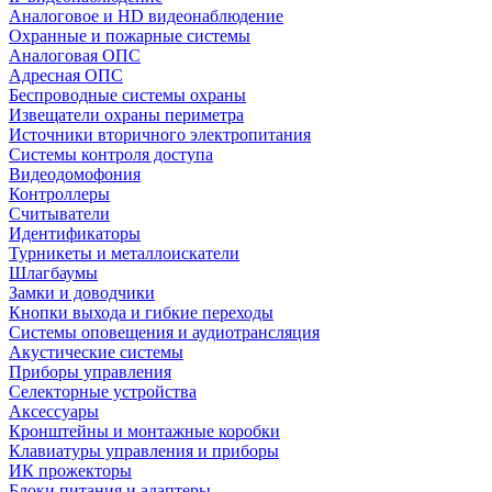
Аналоговое и HD видеонаблюдение
Охранные и пожарные системы
Аналоговая ОПС
Адресная ОПС
Беспроводные системы охраны
Извещатели охраны периметра
Источники вторичного электропитания
Системы контроля доступа
Видеодомофония
Контроллеры
Считыватели
Идентификаторы
Турникеты и металлоискатели
Шлагбаумы
Замки и доводчики
Кнопки выхода и гибкие переходы
Системы оповещения и аудиотрансляция
Акустические системы
Приборы управления
Селекторные устройства
Аксессуары
Кронштейны и монтажные коробки
Клавиатуры управления и приборы
ИК прожекторы
Блоки питания и адаптеры