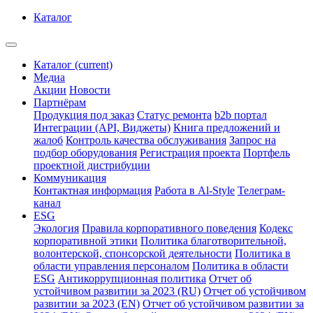
Каталог
Каталог
(current)
Медиа
Акции
Новости
Партнёрам
Продукция под заказ
Статус ремонта
b2b портал
Интеграции (API, Виджеты)
Книга предложений и
жалоб
Контроль качества обслуживания
Запрос на
подбор оборудования
Регистрация проекта
Портфель
проектной дистрибуции
Коммуникация
Контактная информация
Работа в Al-Style
Телеграм-
канал
ESG
Экология
Правила корпоративного поведения
Кодекс
корпоративной этики
Политика благотворительной,
волонтерской, спонсорской деятельности
Политика в
области управления персоналом
Политика в области
ESG
Антикоррупционная политика
Отчет об
устойчивом развитии за 2023 (RU)
Отчет об устойчивом
развитии за 2023 (EN)
Отчет об устойчивом развитии за