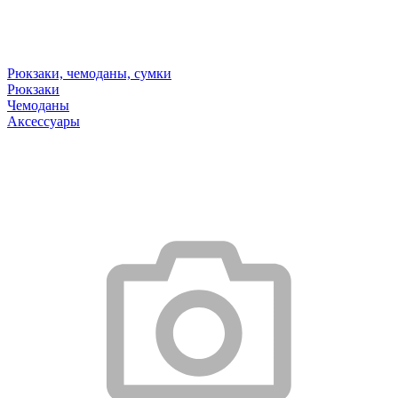
Рюкзаки, чемоданы, сумки
Рюкзаки
Чемоданы
Аксессуары