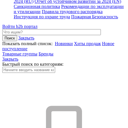
2024 (RU)
Отчет об устойчивом развитии за 2024 (EN)
Санкционная политика
Рекомендации по эксплуатации
и утилизации
Правила трудового распорядка
Инструкция по охране труда
Пожарная Безопасность
Войти
b2b портал
Закрыть
Показать полный список:
Новинки
Хиты продаж
Новое
поступление
Товарные группы
Бренды
Закрыть
Быстрый поиск по категориям: