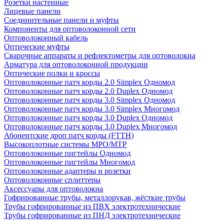
Розетки настенные
Лицевые панели
Соединительные панели и муфты
Компоненты для оптоволоконной сети
Оптоволоконный кабель
Оптические муфты
Сварочные аппараты и рефлектометры для оптоволокна
Арматура для оптоволоконной продукции
Оптические полки и кроссы
Оптоволоконные патч корды 2.0 Simplex Одномод
Оптоволоконные патч корды 2.0 Duplex Одномод
Оптоволоконные патч корды 3.0 Simplex Одномод
Оптоволоконные патч корды 3.0 Simplex Многомод
Оптоволоконные патч корды 3.0 Duplex Одномод
Оптоволоконные патч корды 3.0 Duplex Многомод
Абонентские дроп патч корды (FTTH)
Высокоплотные системы MPO/MTP
Оптоволоконные пигтейлы Одномод
Оптоволоконные пигтейлы Многомод
Оптоволоконные адаптеры и розетки
Оптоволоконные сплиттеры
Аксессуары для оптоволокна
Гофрированные трубы, металлорукав, жёсткие трубы
Трубы гофрированные из ПВХ электротехнические
Трубы гофрированные из ПНД электротехнические