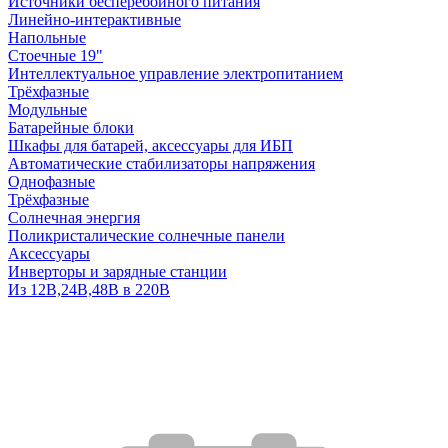
Источники бесперебойного питания
Линейно-интерактивные
Напольные
Стоечные 19"
Интеллектуальное управление электропитанием
Трёхфазные
Модульные
Батарейные блоки
Шкафы для батарей, аксессуары для ИБП
Автоматические стабилизаторы напряжения
Однофазные
Трёхфазные
Солнечная энергия
Поликристалические солнечные панели
Аксессуары
Инверторы и зарядные станции
Из 12В,24В,48В в 220В