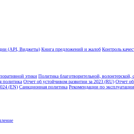
ции (API, Виджеты)
Книга предложений и жалоб
Контроль каче
рпоративной этики
Политика благотворительной, волонтерской, 
я политика
Отчет об устойчивом развитии за 2023 (RU)
Отчет об
2024 (EN)
Санкционная политика
Рекомендации по эксплуатации
пление