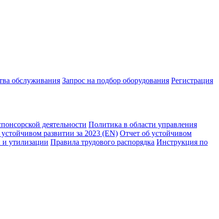
ства обслуживания
Запрос на подбор оборудования
Регистрация
спонсорской деятельности
Политика в области управления
 устойчивом развитии за 2023 (EN)
Отчет об устойчивом
 и утилизации
Правила трудового распорядка
Инструкция по