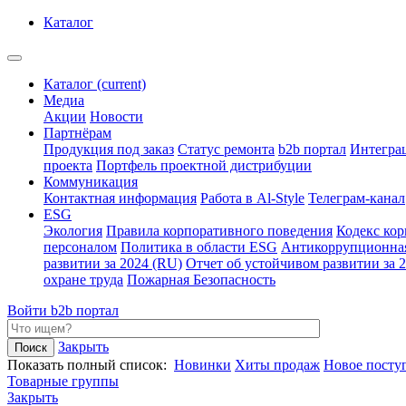
Каталог
Каталог
(current)
Медиа
Акции
Новости
Партнёрам
Продукция под заказ
Статус ремонта
b2b портал
Интегра
проекта
Портфель проектной дистрибуции
Коммуникация
Контактная информация
Работа в Al-Style
Телеграм-канал
ESG
Экология
Правила корпоративного поведения
Кодекс ко
персоналом
Политика в области ESG
Антикоррупционна
развитии за 2024 (RU)
Отчет об устойчивом развитии за 
охране труда
Пожарная Безопасность
Войти
b2b портал
Закрыть
Показать полный список:
Новинки
Хиты продаж
Новое посту
Товарные группы
Закрыть