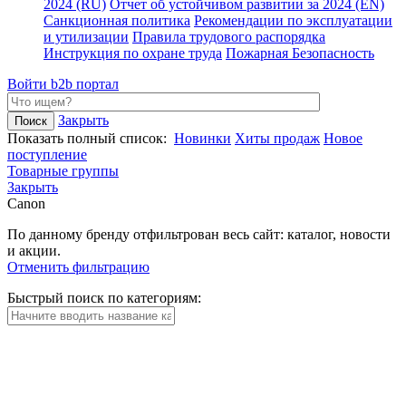
2024 (RU)
Отчет об устойчивом развитии за 2024 (EN)
Санкционная политика
Рекомендации по эксплуатации
и утилизации
Правила трудового распорядка
Инструкция по охране труда
Пожарная Безопасность
Войти
b2b портал
Закрыть
Показать полный список:
Новинки
Хиты продаж
Новое
поступление
Товарные группы
Закрыть
Canon
По данному бренду отфильтрован весь сайт: каталог, новости
и акции.
Отменить фильтрацию
Быстрый поиск по категориям: