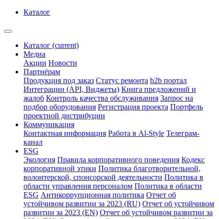
Каталог
Каталог
(current)
Медиа
Акции
Новости
Партнёрам
Продукция под заказ
Статус ремонта
b2b портал
Интеграции (API, Виджеты)
Книга предложений и
жалоб
Контроль качества обслуживания
Запрос на
подбор оборудования
Регистрация проекта
Портфель
проектной дистрибуции
Коммуникация
Контактная информация
Работа в Al-Style
Телеграм-
канал
ESG
Экология
Правила корпоративного поведения
Кодекс
корпоративной этики
Политика благотворительной,
волонтерской, спонсорской деятельности
Политика в
области управления персоналом
Политика в области
ESG
Антикоррупционная политика
Отчет об
устойчивом развитии за 2023 (RU)
Отчет об устойчивом
развитии за 2023 (EN)
Отчет об устойчивом развитии за