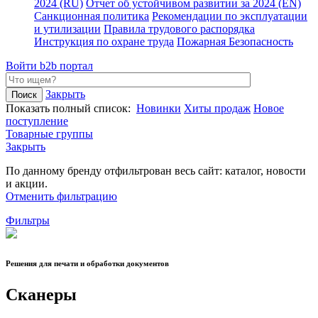
2024 (RU)
Отчет об устойчивом развитии за 2024 (EN)
Санкционная политика
Рекомендации по эксплуатации
и утилизации
Правила трудового распорядка
Инструкция по охране труда
Пожарная Безопасность
Войти
b2b портал
Закрыть
Показать полный список:
Новинки
Хиты продаж
Новое
поступление
Товарные группы
Закрыть
По данному бренду отфильтрован весь сайт: каталог, новости
и акции.
Отменить фильтрацию
Фильтры
Решения для печати и обработки документов
Сканеры