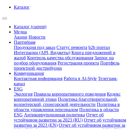
Каталог
Каталог
(current)
Медиа
Акции
Новости
Партнёрам
Продукция под заказ
Статус ремонта
b2b портал
Интеграции (API, Виджеты)
Книга предложений и
жалоб
Контроль качества обслуживания
Запрос на
подбор оборудования
Регистрация проекта
Портфель
проектной дистрибуции
Коммуникация
Контактная информация
Работа в Al-Style
Телеграм-
канал
ESG
Экология
Правила корпоративного поведения
Кодекс
корпоративной этики
Политика благотворительной,
волонтерской, спонсорской деятельности
Политика в
области управления персоналом
Политика в области
ESG
Антикоррупционная политика
Отчет об
устойчивом развитии за 2023 (RU)
Отчет об устойчивом
развитии за 2023 (EN)
Отчет об устойчивом развитии за