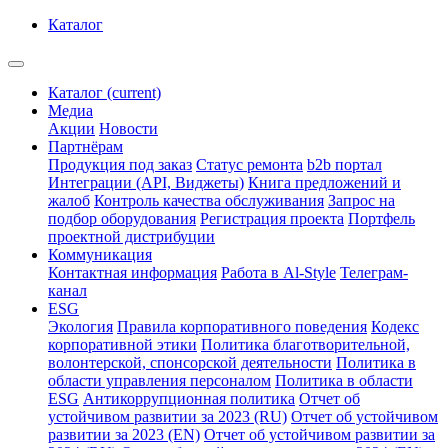
Каталог
Каталог
(current)
Медиа
Акции
Новости
Партнёрам
Продукция под заказ
Статус ремонта
b2b портал
Интеграции (API, Виджеты)
Книга предложений и
жалоб
Контроль качества обслуживания
Запрос на
подбор оборудования
Регистрация проекта
Портфель
проектной дистрибуции
Коммуникация
Контактная информация
Работа в Al-Style
Телеграм-
канал
ESG
Экология
Правила корпоративного поведения
Кодекс
корпоративной этики
Политика благотворительной,
волонтерской, спонсорской деятельности
Политика в
области управления персоналом
Политика в области
ESG
Антикоррупционная политика
Отчет об
устойчивом развитии за 2023 (RU)
Отчет об устойчивом
развитии за 2023 (EN)
Отчет об устойчивом развитии за