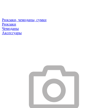
Рюкзаки, чемоданы, сумки
Рюкзаки
Чемоданы
Аксессуары