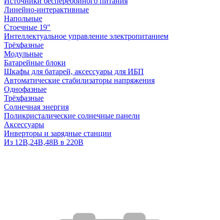
Источники бесперебойного питания
Линейно-интерактивные
Напольные
Стоечные 19"
Интеллектуальное управление электропитанием
Трёхфазные
Модульные
Батарейные блоки
Шкафы для батарей, аксессуары для ИБП
Автоматические стабилизаторы напряжения
Однофазные
Трёхфазные
Солнечная энергия
Поликристалические солнечные панели
Аксессуары
Инверторы и зарядные станции
Из 12В,24В,48В в 220В