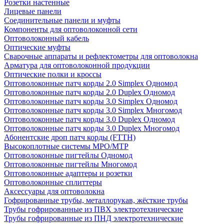
Розетки настенные
Лицевые панели
Соединительные панели и муфты
Компоненты для оптоволоконной сети
Оптоволоконный кабель
Оптические муфты
Сварочные аппараты и рефлектометры для оптоволокна
Арматура для оптоволоконной продукции
Оптические полки и кроссы
Оптоволоконные патч корды 2.0 Simplex Одномод
Оптоволоконные патч корды 2.0 Duplex Одномод
Оптоволоконные патч корды 3.0 Simplex Одномод
Оптоволоконные патч корды 3.0 Simplex Многомод
Оптоволоконные патч корды 3.0 Duplex Одномод
Оптоволоконные патч корды 3.0 Duplex Многомод
Абонентские дроп патч корды (FTTH)
Высокоплотные системы MPO/MTP
Оптоволоконные пигтейлы Одномод
Оптоволоконные пигтейлы Многомод
Оптоволоконные адаптеры и розетки
Оптоволоконные сплиттеры
Аксессуары для оптоволокна
Гофрированные трубы, металлорукав, жёсткие трубы
Трубы гофрированные из ПВХ электротехнические
Трубы гофрированные из ПНД электротехнические