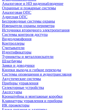
Аналоговое и HD видеонаблюдение
Охранные и пожарные системы
Аналоговая ОПС
Адресная ОПС
Беспроводные системы охраны
Извещатели охраны периметра
Источники вторичного электропитания
Системы контроля доступа
Видеодомофония
Контроллеры
Считыватели
Идентификаторы
Турникеты и металлоискатели
Шлагбаумы
Замки и доводчики
Кнопки выхода и гибкие переходы
Системы оповещения и аудиотрансляция
Акустические системы
Приборы управления
Селекторные устройства
Аксессуары
Кронштейны и монтажные коробки
Клавиатуры управления и приборы
ИК прожекторы
Блоки питания и адаптеры