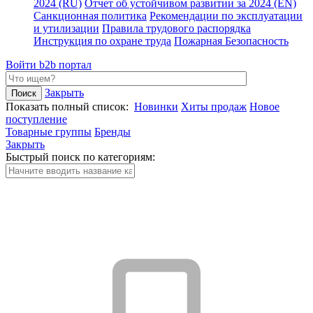
2024 (RU)
Отчет об устойчивом развитии за 2024 (EN)
Санкционная политика
Рекомендации по эксплуатации
и утилизации
Правила трудового распорядка
Инструкция по охране труда
Пожарная Безопасность
Войти
b2b портал
Закрыть
Показать полный список:
Новинки
Хиты продаж
Новое
поступление
Товарные группы
Бренды
Закрыть
Быстрый поиск по категориям: