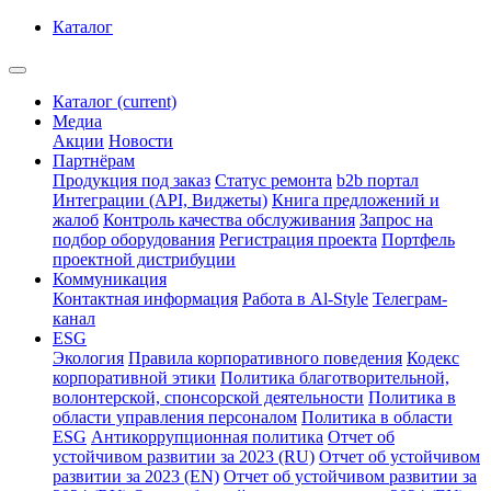
Каталог
Каталог
(current)
Медиа
Акции
Новости
Партнёрам
Продукция под заказ
Статус ремонта
b2b портал
Интеграции (API, Виджеты)
Книга предложений и
жалоб
Контроль качества обслуживания
Запрос на
подбор оборудования
Регистрация проекта
Портфель
проектной дистрибуции
Коммуникация
Контактная информация
Работа в Al-Style
Телеграм-
канал
ESG
Экология
Правила корпоративного поведения
Кодекс
корпоративной этики
Политика благотворительной,
волонтерской, спонсорской деятельности
Политика в
области управления персоналом
Политика в области
ESG
Антикоррупционная политика
Отчет об
устойчивом развитии за 2023 (RU)
Отчет об устойчивом
развитии за 2023 (EN)
Отчет об устойчивом развитии за