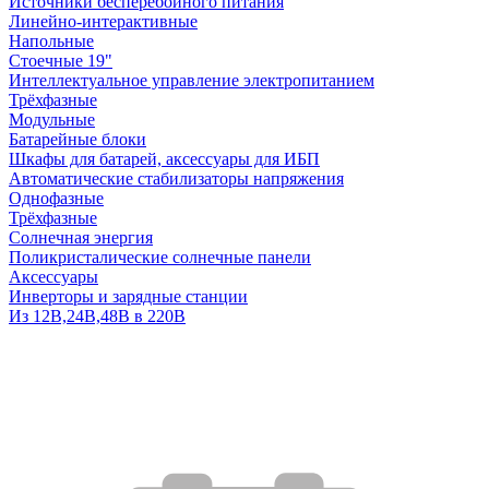
Источники бесперебойного питания
Линейно-интерактивные
Напольные
Стоечные 19"
Интеллектуальное управление электропитанием
Трёхфазные
Модульные
Батарейные блоки
Шкафы для батарей, аксессуары для ИБП
Автоматические стабилизаторы напряжения
Однофазные
Трёхфазные
Солнечная энергия
Поликристалические солнечные панели
Аксессуары
Инверторы и зарядные станции
Из 12В,24В,48В в 220В