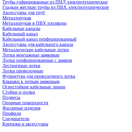
Трубы гофрированные из ПНД электротехнические
Гладкие жёсткие трубы из ПВХ электротехнические
Аксессуары для труб
Металлорукав
Металлорукав в ПВХ изоляции
Кабельные каналы
Кабельный канал
Кабельный канал перфорированный
Аксессуары для кабельного канала
Металлические кабельные лотки
Лотки монтажные замковые
Лотки перфорированные с замком
Лестничные лотки
Лотки проволочные
Фурнитура для проволочного лотка
Крышки к лоткам замковым
Огнестойкие кабельные линии
Стойки и полки
Подвесы
Опорные поверхности
Фасонные изделия
Профили
Соединители
Крепежи и аксессуары