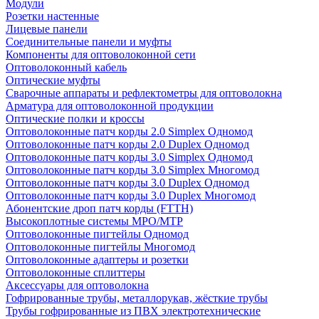
Модули
Розетки настенные
Лицевые панели
Соединительные панели и муфты
Компоненты для оптоволоконной сети
Оптоволоконный кабель
Оптические муфты
Сварочные аппараты и рефлектометры для оптоволокна
Арматура для оптоволоконной продукции
Оптические полки и кроссы
Оптоволоконные патч корды 2.0 Simplex Одномод
Оптоволоконные патч корды 2.0 Duplex Одномод
Оптоволоконные патч корды 3.0 Simplex Одномод
Оптоволоконные патч корды 3.0 Simplex Многомод
Оптоволоконные патч корды 3.0 Duplex Одномод
Оптоволоконные патч корды 3.0 Duplex Многомод
Абонентские дроп патч корды (FTTH)
Высокоплотные системы MPO/MTP
Оптоволоконные пигтейлы Одномод
Оптоволоконные пигтейлы Многомод
Оптоволоконные адаптеры и розетки
Оптоволоконные сплиттеры
Аксессуары для оптоволокна
Гофрированные трубы, металлорукав, жёсткие трубы
Трубы гофрированные из ПВХ электротехнические