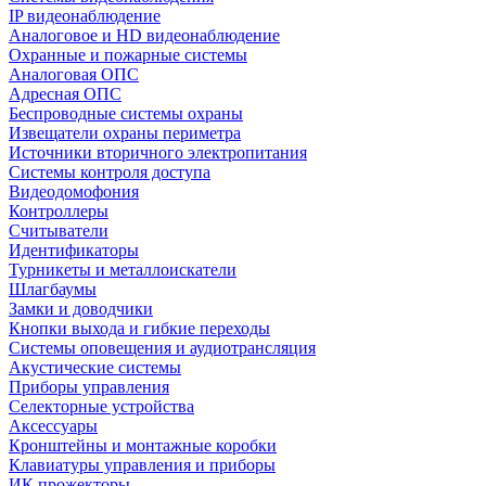
IP видеонаблюдение
Аналоговое и HD видеонаблюдение
Охранные и пожарные системы
Аналоговая ОПС
Адресная ОПС
Беспроводные системы охраны
Извещатели охраны периметра
Источники вторичного электропитания
Системы контроля доступа
Видеодомофония
Контроллеры
Считыватели
Идентификаторы
Турникеты и металлоискатели
Шлагбаумы
Замки и доводчики
Кнопки выхода и гибкие переходы
Системы оповещения и аудиотрансляция
Акустические системы
Приборы управления
Селекторные устройства
Аксессуары
Кронштейны и монтажные коробки
Клавиатуры управления и приборы
ИК прожекторы