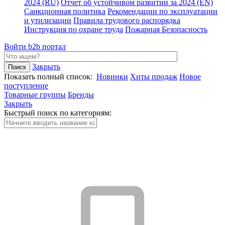
2024 (RU)
Отчет об устойчивом развитии за 2024 (EN)
Санкционная политика
Рекомендации по эксплуатации
и утилизации
Правила трудового распорядка
Инструкция по охране труда
Пожарная Безопасность
Войти
b2b портал
Закрыть
Показать полный список:
Новинки
Хиты продаж
Новое
поступление
Товарные группы
Бренды
Закрыть
Быстрый поиск по категориям: