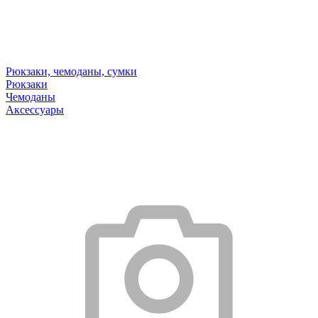
Рюкзаки, чемоданы, сумки
Рюкзаки
Чемоданы
Аксессуары