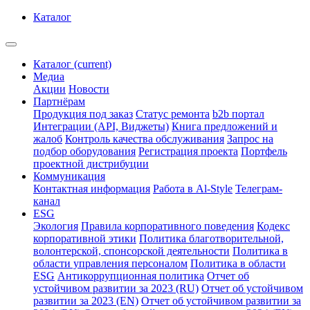
Каталог
Каталог
(current)
Медиа
Акции
Новости
Партнёрам
Продукция под заказ
Статус ремонта
b2b портал
Интеграции (API, Виджеты)
Книга предложений и
жалоб
Контроль качества обслуживания
Запрос на
подбор оборудования
Регистрация проекта
Портфель
проектной дистрибуции
Коммуникация
Контактная информация
Работа в Al-Style
Телеграм-
канал
ESG
Экология
Правила корпоративного поведения
Кодекс
корпоративной этики
Политика благотворительной,
волонтерской, спонсорской деятельности
Политика в
области управления персоналом
Политика в области
ESG
Антикоррупционная политика
Отчет об
устойчивом развитии за 2023 (RU)
Отчет об устойчивом
развитии за 2023 (EN)
Отчет об устойчивом развитии за