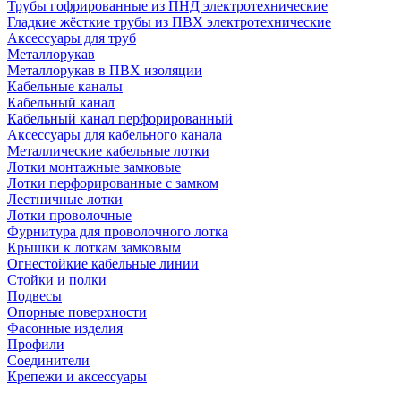
Трубы гофрированные из ПНД электротехнические
Гладкие жёсткие трубы из ПВХ электротехнические
Аксессуары для труб
Металлорукав
Металлорукав в ПВХ изоляции
Кабельные каналы
Кабельный канал
Кабельный канал перфорированный
Аксессуары для кабельного канала
Металлические кабельные лотки
Лотки монтажные замковые
Лотки перфорированные с замком
Лестничные лотки
Лотки проволочные
Фурнитура для проволочного лотка
Крышки к лоткам замковым
Огнестойкие кабельные линии
Стойки и полки
Подвесы
Опорные поверхности
Фасонные изделия
Профили
Соединители
Крепежи и аксессуары