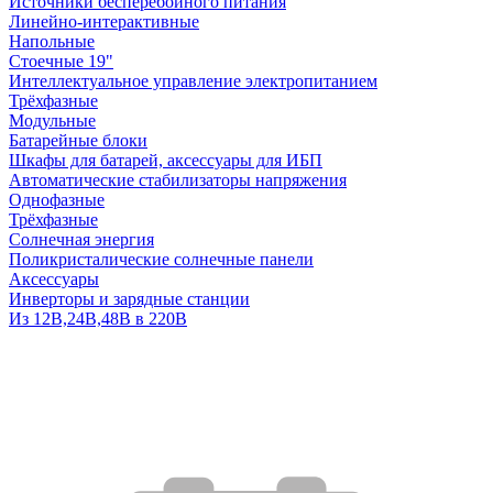
Источники бесперебойного питания
Линейно-интерактивные
Напольные
Стоечные 19"
Интеллектуальное управление электропитанием
Трёхфазные
Модульные
Батарейные блоки
Шкафы для батарей, аксессуары для ИБП
Автоматические стабилизаторы напряжения
Однофазные
Трёхфазные
Солнечная энергия
Поликристалические солнечные панели
Аксессуары
Инверторы и зарядные станции
Из 12В,24В,48В в 220В