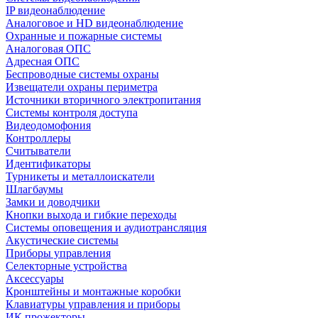
IP видеонаблюдение
Аналоговое и HD видеонаблюдение
Охранные и пожарные системы
Аналоговая ОПС
Адресная ОПС
Беспроводные системы охраны
Извещатели охраны периметра
Источники вторичного электропитания
Системы контроля доступа
Видеодомофония
Контроллеры
Считыватели
Идентификаторы
Турникеты и металлоискатели
Шлагбаумы
Замки и доводчики
Кнопки выхода и гибкие переходы
Системы оповещения и аудиотрансляция
Акустические системы
Приборы управления
Селекторные устройства
Аксессуары
Кронштейны и монтажные коробки
Клавиатуры управления и приборы
ИК прожекторы