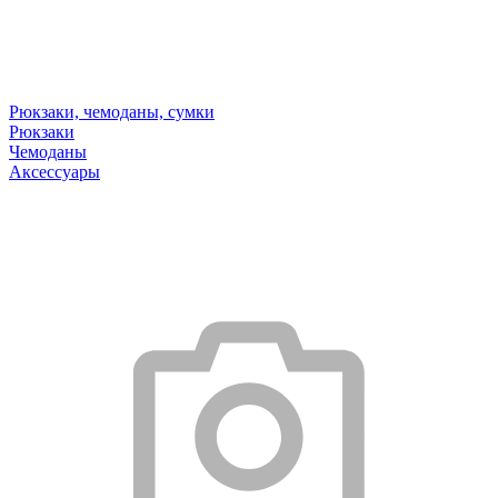
Рюкзаки, чемоданы, сумки
Рюкзаки
Чемоданы
Аксессуары