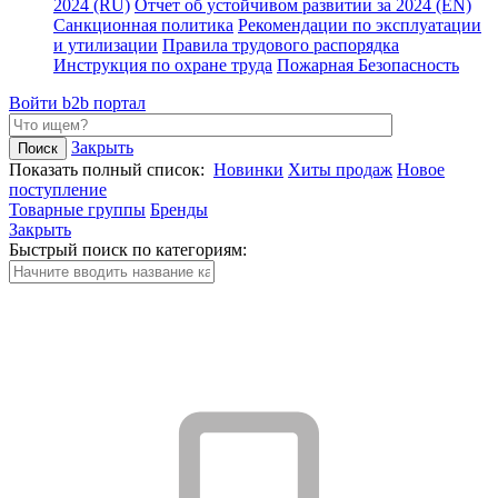
2024 (RU)
Отчет об устойчивом развитии за 2024 (EN)
Санкционная политика
Рекомендации по эксплуатации
и утилизации
Правила трудового распорядка
Инструкция по охране труда
Пожарная Безопасность
Войти
b2b портал
Закрыть
Показать полный список:
Новинки
Хиты продаж
Новое
поступление
Товарные группы
Бренды
Закрыть
Быстрый поиск по категориям: