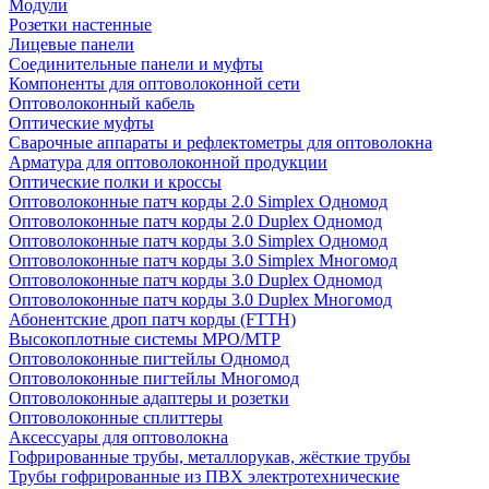
Модули
Розетки настенные
Лицевые панели
Соединительные панели и муфты
Компоненты для оптоволоконной сети
Оптоволоконный кабель
Оптические муфты
Сварочные аппараты и рефлектометры для оптоволокна
Арматура для оптоволоконной продукции
Оптические полки и кроссы
Оптоволоконные патч корды 2.0 Simplex Одномод
Оптоволоконные патч корды 2.0 Duplex Одномод
Оптоволоконные патч корды 3.0 Simplex Одномод
Оптоволоконные патч корды 3.0 Simplex Многомод
Оптоволоконные патч корды 3.0 Duplex Одномод
Оптоволоконные патч корды 3.0 Duplex Многомод
Абонентские дроп патч корды (FTTH)
Высокоплотные системы MPO/MTP
Оптоволоконные пигтейлы Одномод
Оптоволоконные пигтейлы Многомод
Оптоволоконные адаптеры и розетки
Оптоволоконные сплиттеры
Аксессуары для оптоволокна
Гофрированные трубы, металлорукав, жёсткие трубы
Трубы гофрированные из ПВХ электротехнические