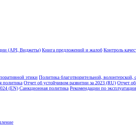
ции (API, Виджеты)
Книга предложений и жалоб
Контроль каче
рпоративной этики
Политика благотворительной, волонтерской, 
я политика
Отчет об устойчивом развитии за 2023 (RU)
Отчет об
2024 (EN)
Санкционная политика
Рекомендации по эксплуатации
пление