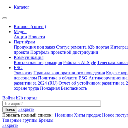
Каталог
Каталог
(current)
Медиа
Акции
Новости
Партнёрам
Продукция под заказ
Статус ремонта
b2b портал
Интегра
проекта
Портфель проектной дистрибуции
Коммуникация
Контактная информация
Работа в Al-Style
Телеграм-канал
ESG
Экология
Правила корпоративного поведения
Кодекс ко
персоналом
Политика в области ESG
Антикоррупционна
развитии за 2024 (RU)
Отчет об устойчивом развитии за 
охране труда
Пожарная Безопасность
Войти
b2b портал
Закрыть
Показать полный список:
Новинки
Хиты продаж
Новое посту
Товарные группы
Бренды
Закрыть