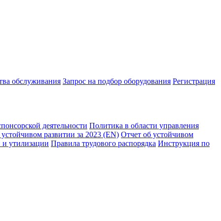
ства обслуживания
Запрос на подбор оборудования
Регистрация
спонсорской деятельности
Политика в области управления
 устойчивом развитии за 2023 (EN)
Отчет об устойчивом
 и утилизации
Правила трудового распорядка
Инструкция по