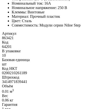
Номинальный ток: 16А
Номинальное напряжение: 250 В
Клеммы: Винтовые
Материал: Прочный пластик
Цвет: Сталь
Совместимость: Модули серии Niloe Step
Артикул
863421
Код
64201
В упаковке
10
Базовая единица
шт
Код НКТ
0200210261189
Штрихкод
3414971839441
Объём
3
0.01 м
Вес
0.06 кг
Гарантия
1 год