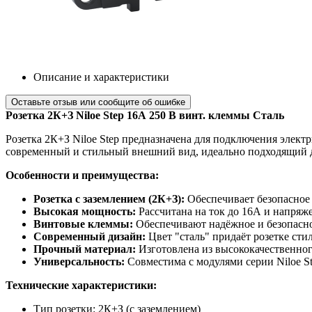
Описание и характеристики
Оставьте отзыв или сообщите об ошибке
Розетка 2К+З Niloe Step 16А 250 В винт. клеммы Сталь
Розетка 2К+З Niloe Step предназначена для подключения электр
современный и стильный внешний вид, идеально подходящий д
Особенности и преимущества:
Розетка с заземлением (2К+З):
Обеспечивает безопасное 
Высокая мощность:
Рассчитана на ток до 16А и напряже
Винтовые клеммы:
Обеспечивают надёжное и безопасн
Современный дизайн:
Цвет "сталь" придаёт розетке ст
Прочный материал:
Изготовлена из высококачественног
Универсальность:
Совместима с модулями серии Niloe St
Технические характеристики:
Тип розетки: 2К+З (с заземлением)