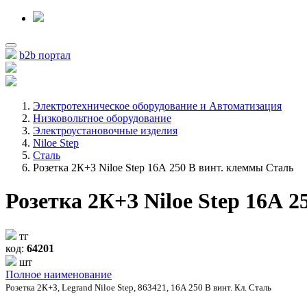
b2b портал
Электротехническое оборудование и Автоматизация
Низковольтное оборудование
Электроустановочные изделия
Niloe Step
Сталь
Розетка 2К+З Niloe Step 16А 250 В винт. клеммы Сталь
Розетка 2К+З Niloe Step 16А 
тг
код:
64201
шт
Полное наименование
Розетка 2К+З, Legrand Niloe Step, 863421, 16А 250 В винт. Кл. Сталь