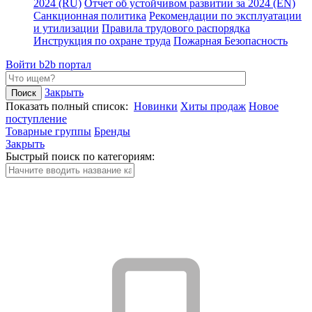
2024 (RU)
Отчет об устойчивом развитии за 2024 (EN)
Санкционная политика
Рекомендации по эксплуатации
и утилизации
Правила трудового распорядка
Инструкция по охране труда
Пожарная Безопасность
Войти
b2b портал
Закрыть
Показать полный список:
Новинки
Хиты продаж
Новое
поступление
Товарные группы
Бренды
Закрыть
Быстрый поиск по категориям: