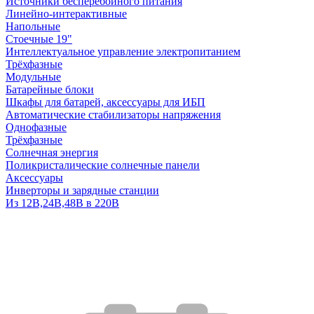
Источники бесперебойного питания
Линейно-интерактивные
Напольные
Стоечные 19"
Интеллектуальное управление электропитанием
Трёхфазные
Модульные
Батарейные блоки
Шкафы для батарей, аксессуары для ИБП
Автоматические стабилизаторы напряжения
Однофазные
Трёхфазные
Солнечная энергия
Поликристалические солнечные панели
Аксессуары
Инверторы и зарядные станции
Из 12В,24В,48В в 220В