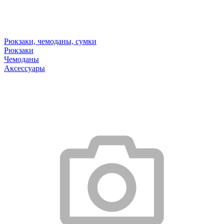
Рюкзаки, чемоданы, сумки
Рюкзаки
Чемоданы
Аксессуары