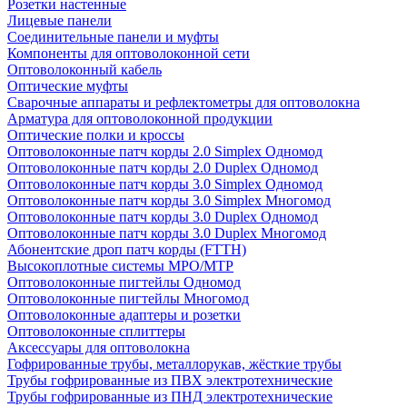
Розетки настенные
Лицевые панели
Соединительные панели и муфты
Компоненты для оптоволоконной сети
Оптоволоконный кабель
Оптические муфты
Сварочные аппараты и рефлектометры для оптоволокна
Арматура для оптоволоконной продукции
Оптические полки и кроссы
Оптоволоконные патч корды 2.0 Simplex Одномод
Оптоволоконные патч корды 2.0 Duplex Одномод
Оптоволоконные патч корды 3.0 Simplex Одномод
Оптоволоконные патч корды 3.0 Simplex Многомод
Оптоволоконные патч корды 3.0 Duplex Одномод
Оптоволоконные патч корды 3.0 Duplex Многомод
Абонентские дроп патч корды (FTTH)
Высокоплотные системы MPO/MTP
Оптоволоконные пигтейлы Одномод
Оптоволоконные пигтейлы Многомод
Оптоволоконные адаптеры и розетки
Оптоволоконные сплиттеры
Аксессуары для оптоволокна
Гофрированные трубы, металлорукав, жёсткие трубы
Трубы гофрированные из ПВХ электротехнические
Трубы гофрированные из ПНД электротехнические