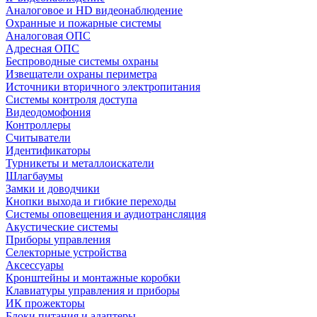
Аналоговое и HD видеонаблюдение
Охранные и пожарные системы
Аналоговая ОПС
Адресная ОПС
Беспроводные системы охраны
Извещатели охраны периметра
Источники вторичного электропитания
Системы контроля доступа
Видеодомофония
Контроллеры
Считыватели
Идентификаторы
Турникеты и металлоискатели
Шлагбаумы
Замки и доводчики
Кнопки выхода и гибкие переходы
Системы оповещения и аудиотрансляция
Акустические системы
Приборы управления
Селекторные устройства
Аксессуары
Кронштейны и монтажные коробки
Клавиатуры управления и приборы
ИК прожекторы
Блоки питания и адаптеры