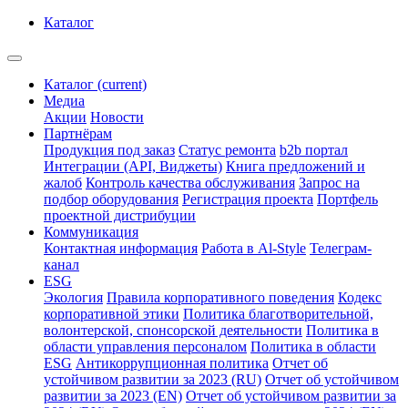
Каталог
Каталог
(current)
Медиа
Акции
Новости
Партнёрам
Продукция под заказ
Статус ремонта
b2b портал
Интеграции (API, Виджеты)
Книга предложений и
жалоб
Контроль качества обслуживания
Запрос на
подбор оборудования
Регистрация проекта
Портфель
проектной дистрибуции
Коммуникация
Контактная информация
Работа в Al-Style
Телеграм-
канал
ESG
Экология
Правила корпоративного поведения
Кодекс
корпоративной этики
Политика благотворительной,
волонтерской, спонсорской деятельности
Политика в
области управления персоналом
Политика в области
ESG
Антикоррупционная политика
Отчет об
устойчивом развитии за 2023 (RU)
Отчет об устойчивом
развитии за 2023 (EN)
Отчет об устойчивом развитии за