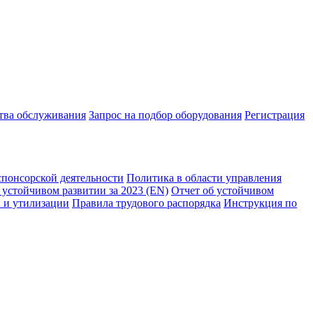
ства обслуживания
Запрос на подбор оборудования
Регистрация
спонсорской деятельности
Политика в области управления
 устойчивом развитии за 2023 (EN)
Отчет об устойчивом
 и утилизации
Правила трудового распорядка
Инструкция по