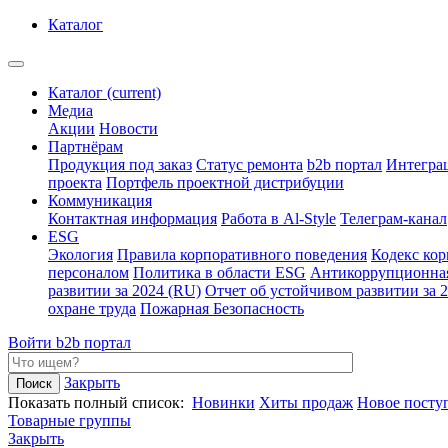
Каталог
Каталог
(current)
Медиа
Акции
Новости
Партнёрам
Продукция под заказ
Статус ремонта
b2b портал
Интегра
проекта
Портфель проектной дистрибуции
Коммуникация
Контактная информация
Работа в Al-Style
Телеграм-канал
ESG
Экология
Правила корпоративного поведения
Кодекс ко
персоналом
Политика в области ESG
Антикоррупционна
развитии за 2024 (RU)
Отчет об устойчивом развитии за 
охране труда
Пожарная Безопасность
Войти
b2b портал
Закрыть
Показать полный список:
Новинки
Хиты продаж
Новое посту
Товарные группы
Закрыть