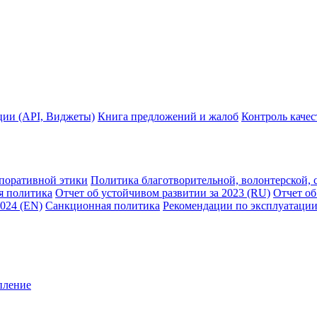
ции (API, Виджеты)
Книга предложений и жалоб
Контроль каче
рпоративной этики
Политика благотворительной, волонтерской, 
я политика
Отчет об устойчивом развитии за 2023 (RU)
Отчет об
2024 (EN)
Санкционная политика
Рекомендации по эксплуатации
пление