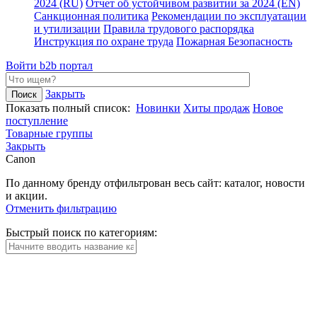
2024 (RU)
Отчет об устойчивом развитии за 2024 (EN)
Санкционная политика
Рекомендации по эксплуатации
и утилизации
Правила трудового распорядка
Инструкция по охране труда
Пожарная Безопасность
Войти
b2b портал
Закрыть
Показать полный список:
Новинки
Хиты продаж
Новое
поступление
Товарные группы
Закрыть
Canon
По данному бренду отфильтрован весь сайт: каталог, новости
и акции.
Отменить фильтрацию
Быстрый поиск по категориям: