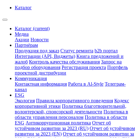
Каталог
Каталог
(current)
Медиа
Акции
Новости
Партнёрам
Продукция под заказ
Статус ремонта
b2b портал
Интеграции (API, Виджеты)
Книга предложений и
жалоб
Контроль качества обслуживания
Запрос на
подбор оборудования
Регистрация проекта
Портфель
проектной дистрибуции
Коммуникация
Контактная информация
Работа в Al-Style
Телеграм-
канал
ESG
Экология
Правила корпоративного поведения
Кодекс
корпоративной этики
Политика благотворительной,
волонтерской, спонсорской деятельности
Политика в
области управления персоналом
Политика в области
ESG
Антикоррупционная политика
Отчет об
устойчивом развитии за 2023 (RU)
Отчет об устойчивом
развитии за 2023 (EN)
Отчет об устойчивом развитии за