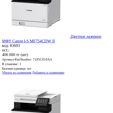
Цветное лазерное
МФУ Canon I-S MF754CDW II
код: 83693
ост.:
406 000 тг
(шт)
Артикул-PartNumber: 7185C010AA
В упаковке: 1
Базовая единица: шт
Убрать из сравнения
Добавить к сравнению