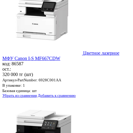
Цветное лазерное
МФУ Canon I-S MF667CDW
код: 86587
ост.:
320 000 тг
(шт)
Артикул-PartNumber: 6928C001AA
В упаковке: 1
Базовая единица: шт
Убрать из сравнения
Добавить к сравнению