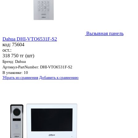
Вызывная панель
Dahua DHI-VTO6531F-S2
код: 75604
ост.:
318 750 тг
(шт)
Бренд: Dahua
Артикул-PartNumber: DHI-VTO6531F-S2
В упаковке: 10
Убрать из сравнения
Добавить к сравнению