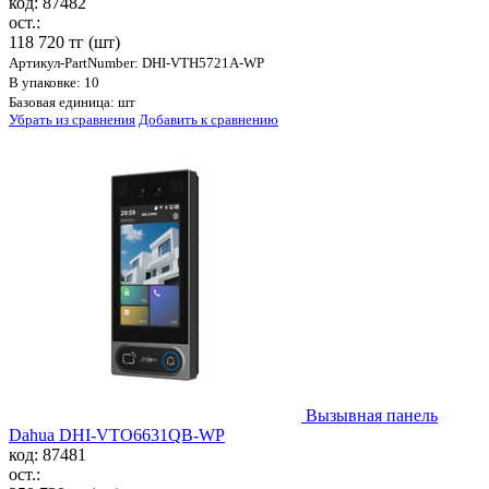
код: 87482
ост.:
118 720 тг
(шт)
Артикул-PartNumber: DHI-VTH5721A-WP
В упаковке: 10
Базовая единица: шт
Убрать из сравнения
Добавить к сравнению
Вызывная панель
Dahua DHI-VTO6631QB-WP
код: 87481
ост.: