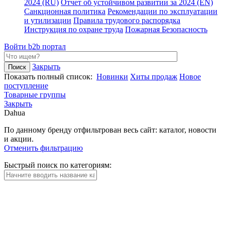
2024 (RU)
Отчет об устойчивом развитии за 2024 (EN)
Санкционная политика
Рекомендации по эксплуатации
и утилизации
Правила трудового распорядка
Инструкция по охране труда
Пожарная Безопасность
Войти
b2b портал
Закрыть
Показать полный список:
Новинки
Хиты продаж
Новое
поступление
Товарные группы
Закрыть
Dahua
По данному бренду отфильтрован весь сайт: каталог, новости
и акции.
Отменить фильтрацию
Быстрый поиск по категориям: