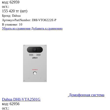
код: 62959
ост.:
155 420 тг
(шт)
Бренд: Dahua
Артикул-PartNumber: DHI-VTO6222E-P
В упаковке: 10
Убрать из сравнения
Добавить к сравнению
Домофонная система
Dahua DHI-VTA2501G
код: 62956
ост.: