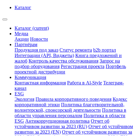
Каталог
Каталог
(current)
Медиа
Акции
Новости
Партнёрам
Продукция под заказ
Статус ремонта
b2b портал
Интеграции (API, Виджеты)
Книга предложений и
жалоб
Контроль качества обслуживания
Запрос на
подбор оборудования
Регистрация проекта
Портфель
проектной дистрибуции
Коммуникация
Контактная информация
Работа в Al-Style
Телеграм-
канал
ESG
Экология
Правила корпоративного поведения
Кодекс
корпоративной этики
Политика благотворительной,
волонтерской, спонсорской деятельности
Политика в
области управления персоналом
Политика в области
ESG
Антикоррупционная политика
Отчет об
устойчивом развитии за 2023 (RU)
Отчет об устойчивом
развитии за 2023 (EN)
Отчет об устойчивом развитии за