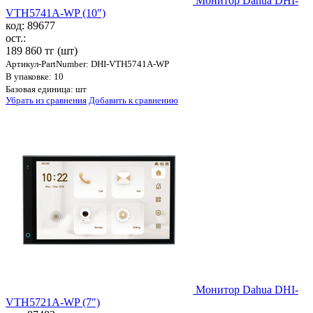
Монитор Dahua DHI-
VTH5741A-WP (10")
код: 89677
ост.:
189 860 тг
(шт)
Артикул-PartNumber: DHI-VTH5741A-WP
В упаковке: 10
Базовая единица: шт
Убрать из сравнения
Добавить к сравнению
Монитор Dahua DHI-
VTH5721A-WP (7")