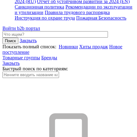
2024 (RU)
Отчет об устойчивом развитии за 2024 (EN)
Санкционная политика
Рекомендации по эксплуатации
и утилизации
Правила трудового распорядка
Инструкция по охране труда
Пожарная Безопасность
Войти
b2b портал
Закрыть
Показать полный список:
Новинки
Хиты продаж
Новое
поступление
Товарные группы
Бренды
Закрыть
Быстрый поиск по категориям: