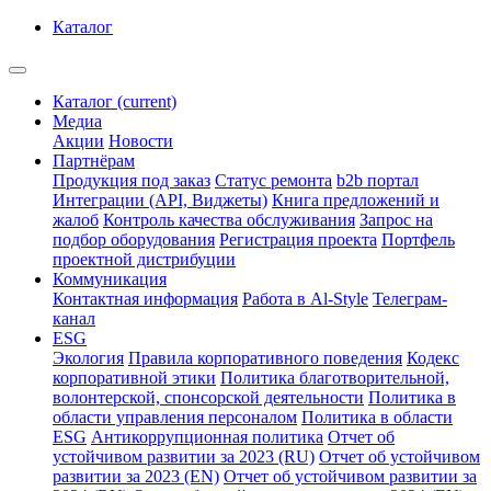
Каталог
Каталог
(current)
Медиа
Акции
Новости
Партнёрам
Продукция под заказ
Статус ремонта
b2b портал
Интеграции (API, Виджеты)
Книга предложений и
жалоб
Контроль качества обслуживания
Запрос на
подбор оборудования
Регистрация проекта
Портфель
проектной дистрибуции
Коммуникация
Контактная информация
Работа в Al-Style
Телеграм-
канал
ESG
Экология
Правила корпоративного поведения
Кодекс
корпоративной этики
Политика благотворительной,
волонтерской, спонсорской деятельности
Политика в
области управления персоналом
Политика в области
ESG
Антикоррупционная политика
Отчет об
устойчивом развитии за 2023 (RU)
Отчет об устойчивом
развитии за 2023 (EN)
Отчет об устойчивом развитии за