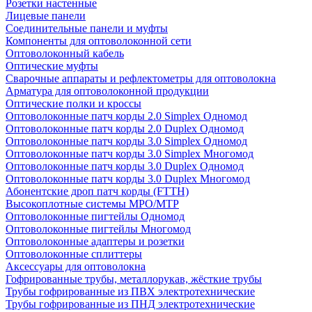
Розетки настенные
Лицевые панели
Соединительные панели и муфты
Компоненты для оптоволоконной сети
Оптоволоконный кабель
Оптические муфты
Сварочные аппараты и рефлектометры для оптоволокна
Арматура для оптоволоконной продукции
Оптические полки и кроссы
Оптоволоконные патч корды 2.0 Simplex Одномод
Оптоволоконные патч корды 2.0 Duplex Одномод
Оптоволоконные патч корды 3.0 Simplex Одномод
Оптоволоконные патч корды 3.0 Simplex Многомод
Оптоволоконные патч корды 3.0 Duplex Одномод
Оптоволоконные патч корды 3.0 Duplex Многомод
Абонентские дроп патч корды (FTTH)
Высокоплотные системы MPO/MTP
Оптоволоконные пигтейлы Одномод
Оптоволоконные пигтейлы Многомод
Оптоволоконные адаптеры и розетки
Оптоволоконные сплиттеры
Аксессуары для оптоволокна
Гофрированные трубы, металлорукав, жёсткие трубы
Трубы гофрированные из ПВХ электротехнические
Трубы гофрированные из ПНД электротехнические