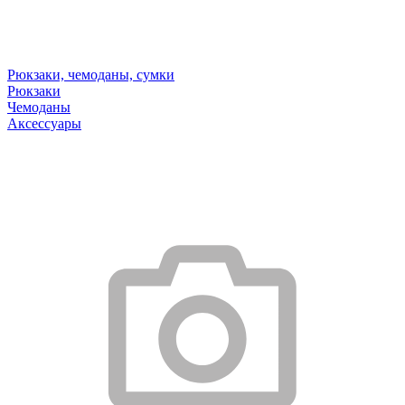
Рюкзаки, чемоданы, сумки
Рюкзаки
Чемоданы
Аксессуары