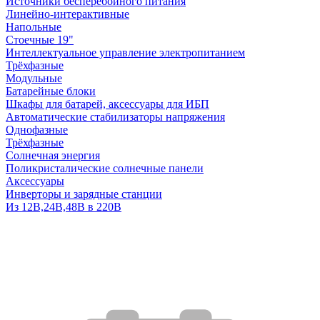
Источники бесперебойного питания
Линейно-интерактивные
Напольные
Стоечные 19"
Интеллектуальное управление электропитанием
Трёхфазные
Модульные
Батарейные блоки
Шкафы для батарей, аксессуары для ИБП
Автоматические стабилизаторы напряжения
Однофазные
Трёхфазные
Солнечная энергия
Поликристалические солнечные панели
Аксессуары
Инверторы и зарядные станции
Из 12В,24В,48В в 220В