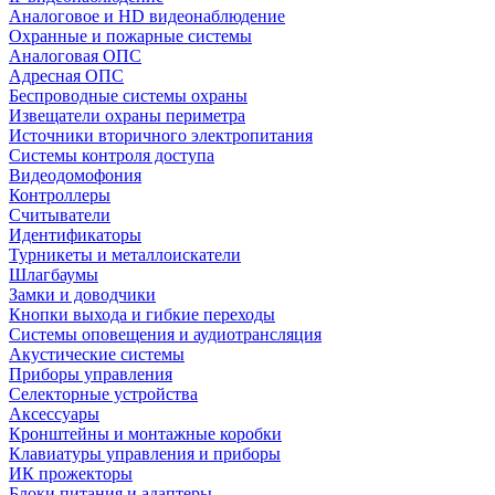
Аналоговое и HD видеонаблюдение
Охранные и пожарные системы
Аналоговая ОПС
Адресная ОПС
Беспроводные системы охраны
Извещатели охраны периметра
Источники вторичного электропитания
Системы контроля доступа
Видеодомофония
Контроллеры
Считыватели
Идентификаторы
Турникеты и металлоискатели
Шлагбаумы
Замки и доводчики
Кнопки выхода и гибкие переходы
Системы оповещения и аудиотрансляция
Акустические системы
Приборы управления
Селекторные устройства
Аксессуары
Кронштейны и монтажные коробки
Клавиатуры управления и приборы
ИК прожекторы
Блоки питания и адаптеры