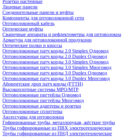
Розетки настенные
Лицевые панели
Соединительные панели и муфты
Компоненты для оптоволоконной сети
Оптоволоконный кабель
Оптические муфты
Сварочные аппараты и рефлектометры для оптоволокна
Арматура для оптоволоконной продукции
Оптические полки и кроссы
Оптоволоконные патч корды 2.0 Simplex Одномод
Оптоволоконные патч корды 2.0 Duplex Одномод
Оптоволоконные патч корды 3.0 Simplex Одномод
Оптоволоконные патч корды 3.0 Simplex Многомод
Оптоволоконные патч корды 3.0 Duplex Одномод
Оптоволоконные патч корды 3.0 Duplex Многомод
Абонентские дроп патч корды (FTTH)
Высокоплотные системы MPO/MTP
Оптоволоконные пигтейлы Одномод
Оптоволоконные пигтейлы Многомод
Оптоволоконные адаптеры и розетки
Оптоволоконные сплиттеры
Аксессуары для оптоволокна
Гофрированные трубы, металлорукав, жёсткие трубы
Трубы гофрированные из ПВХ электротехнические
Трубы гофрированные из ПНД электротехнические