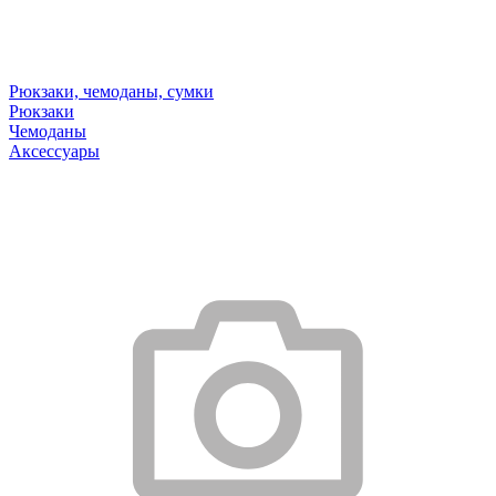
Рюкзаки, чемоданы, сумки
Рюкзаки
Чемоданы
Аксессуары