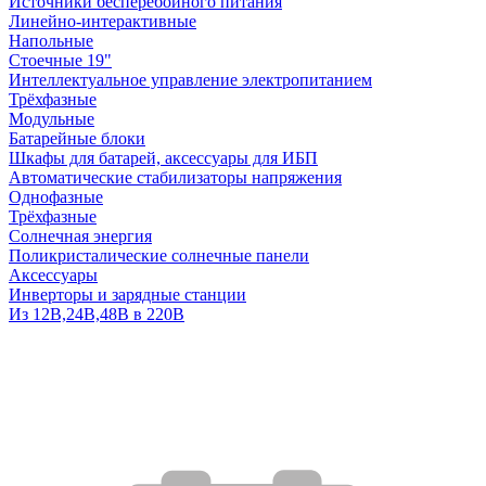
Источники бесперебойного питания
Линейно-интерактивные
Напольные
Стоечные 19"
Интеллектуальное управление электропитанием
Трёхфазные
Модульные
Батарейные блоки
Шкафы для батарей, аксессуары для ИБП
Автоматические стабилизаторы напряжения
Однофазные
Трёхфазные
Солнечная энергия
Поликристалические солнечные панели
Аксессуары
Инверторы и зарядные станции
Из 12В,24В,48В в 220В