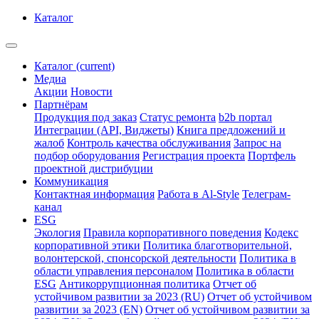
Каталог
Каталог
(current)
Медиа
Акции
Новости
Партнёрам
Продукция под заказ
Статус ремонта
b2b портал
Интеграции (API, Виджеты)
Книга предложений и
жалоб
Контроль качества обслуживания
Запрос на
подбор оборудования
Регистрация проекта
Портфель
проектной дистрибуции
Коммуникация
Контактная информация
Работа в Al-Style
Телеграм-
канал
ESG
Экология
Правила корпоративного поведения
Кодекс
корпоративной этики
Политика благотворительной,
волонтерской, спонсорской деятельности
Политика в
области управления персоналом
Политика в области
ESG
Антикоррупционная политика
Отчет об
устойчивом развитии за 2023 (RU)
Отчет об устойчивом
развитии за 2023 (EN)
Отчет об устойчивом развитии за