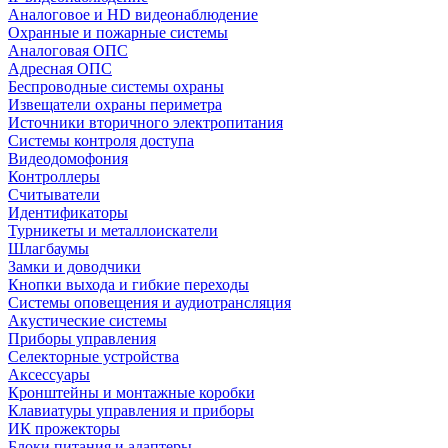
Аналоговое и HD видеонаблюдение
Охранные и пожарные системы
Аналоговая ОПС
Адресная ОПС
Беспроводные системы охраны
Извещатели охраны периметра
Источники вторичного электропитания
Системы контроля доступа
Видеодомофония
Контроллеры
Считыватели
Идентификаторы
Турникеты и металлоискатели
Шлагбаумы
Замки и доводчики
Кнопки выхода и гибкие переходы
Системы оповещения и аудиотрансляция
Акустические системы
Приборы управления
Селекторные устройства
Аксессуары
Кронштейны и монтажные коробки
Клавиатуры управления и приборы
ИК прожекторы
Блоки питания и адаптеры