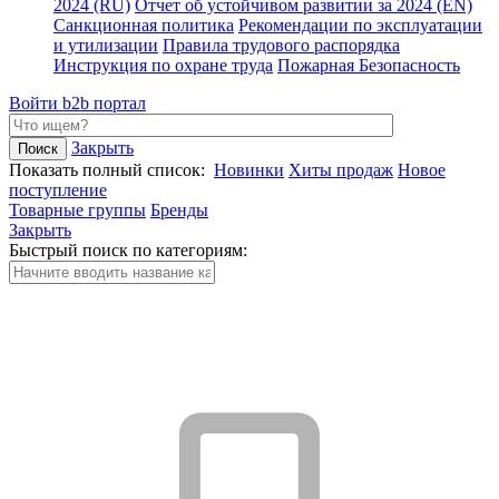
2024 (RU)
Отчет об устойчивом развитии за 2024 (EN)
Санкционная политика
Рекомендации по эксплуатации
и утилизации
Правила трудового распорядка
Инструкция по охране труда
Пожарная Безопасность
Войти
b2b портал
Закрыть
Показать полный список:
Новинки
Хиты продаж
Новое
поступление
Товарные группы
Бренды
Закрыть
Быстрый поиск по категориям: