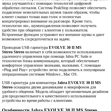
звука улучшаются с помощью технологий цифровой
обработки сигналов. Система PeakStop позволяет обеспечить
подавление нежелательных шумов таким образом, чтобы
клиент слышал только ваш голос и полностью
концентрировал внимание на разговоре. Кроме того,
технологии эхо-, шумоподавления позволяют получить
удобство при общении с клиентом у пользователя.
Встроенные функции устраняют все внешние шумы и дают
возможность сосредоточиться на задаче.
Проводная USB гарнитура
EVOLVE 30 II MS
Stereo
Stereo
включает в себя возможности использования
удаленного управления при помощи Jabra PC Suite и
технологии блока коммуникации, который обеспечивает
комфортное управление звонками, вызовами. С помощью
«Plug and Play» устройство легко подключить к популярным
операционным системам Windows , Mac OS.
USB гарнитура для компьютера
Jabra EVOLVE 30 II MS
Stereo
оснащена двумя динамиками и микрофоном для
удобного общения. Модель обладает эргономичным дизайном
для продолжительного и качественного использования
устройства во время работы с клиентами.
Особенности Jabra EVOLVE 30 II MS Stereo