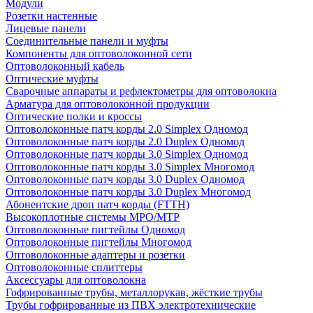
Модули
Розетки настенные
Лицевые панели
Соединительные панели и муфты
Компоненты для оптоволоконной сети
Оптоволоконный кабель
Оптические муфты
Сварочные аппараты и рефлектометры для оптоволокна
Арматура для оптоволоконной продукции
Оптические полки и кроссы
Оптоволоконные патч корды 2.0 Simplex Одномод
Оптоволоконные патч корды 2.0 Duplex Одномод
Оптоволоконные патч корды 3.0 Simplex Одномод
Оптоволоконные патч корды 3.0 Simplex Многомод
Оптоволоконные патч корды 3.0 Duplex Одномод
Оптоволоконные патч корды 3.0 Duplex Многомод
Абонентские дроп патч корды (FTTH)
Высокоплотные системы MPO/MTP
Оптоволоконные пигтейлы Одномод
Оптоволоконные пигтейлы Многомод
Оптоволоконные адаптеры и розетки
Оптоволоконные сплиттеры
Аксессуары для оптоволокна
Гофрированные трубы, металлорукав, жёсткие трубы
Трубы гофрированные из ПВХ электротехнические