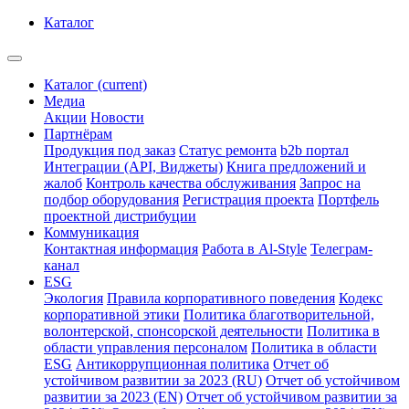
Каталог
Каталог
(current)
Медиа
Акции
Новости
Партнёрам
Продукция под заказ
Статус ремонта
b2b портал
Интеграции (API, Виджеты)
Книга предложений и
жалоб
Контроль качества обслуживания
Запрос на
подбор оборудования
Регистрация проекта
Портфель
проектной дистрибуции
Коммуникация
Контактная информация
Работа в Al-Style
Телеграм-
канал
ESG
Экология
Правила корпоративного поведения
Кодекс
корпоративной этики
Политика благотворительной,
волонтерской, спонсорской деятельности
Политика в
области управления персоналом
Политика в области
ESG
Антикоррупционная политика
Отчет об
устойчивом развитии за 2023 (RU)
Отчет об устойчивом
развитии за 2023 (EN)
Отчет об устойчивом развитии за