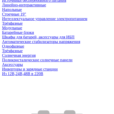
Источники бесперебойного питания
Линейно-интерактивные
Напольные
Стоечные 19"
Интеллектуальное управление электропитанием
Трёхфазные
Модульные
Батарейные блоки
Шкафы для батарей, аксессуары для ИБП
Автоматические стабилизаторы напряжения
Однофазные
Трёхфазные
Солнечная энергия
Поликристалические солнечные панели
Аксессуары
Инверторы и зарядные станции
Из 12В,24В,48В в 220В