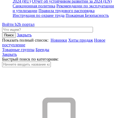
2024 (RU)
Отчет об устойчивом развитии за 2024 (EN)
Санкционная политика
Рекомендации по эксплуатации
и утилизации
Правила трудового распорядка
Инструкция по охране труда
Пожарная Безопасность
Войти
b2b портал
Закрыть
Показать полный список:
Новинки
Хиты продаж
Новое
поступление
Товарные группы
Бренды
Закрыть
Быстрый поиск по категориям: