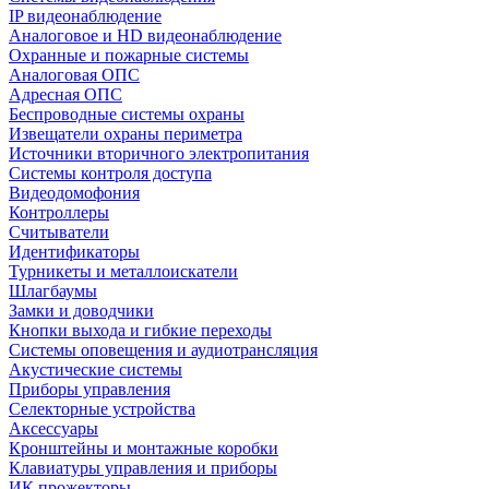
IP видеонаблюдение
Аналоговое и HD видеонаблюдение
Охранные и пожарные системы
Аналоговая ОПС
Адресная ОПС
Беспроводные системы охраны
Извещатели охраны периметра
Источники вторичного электропитания
Системы контроля доступа
Видеодомофония
Контроллеры
Считыватели
Идентификаторы
Турникеты и металлоискатели
Шлагбаумы
Замки и доводчики
Кнопки выхода и гибкие переходы
Системы оповещения и аудиотрансляция
Акустические системы
Приборы управления
Селекторные устройства
Аксессуары
Кронштейны и монтажные коробки
Клавиатуры управления и приборы
ИК прожекторы