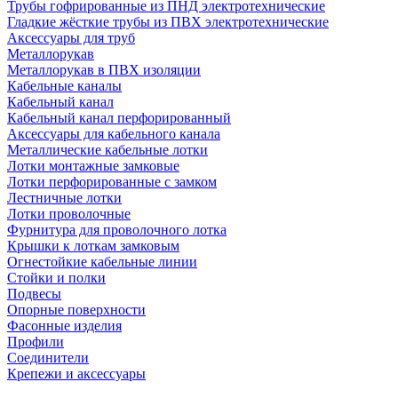
Трубы гофрированные из ПНД электротехнические
Гладкие жёсткие трубы из ПВХ электротехнические
Аксессуары для труб
Металлорукав
Металлорукав в ПВХ изоляции
Кабельные каналы
Кабельный канал
Кабельный канал перфорированный
Аксессуары для кабельного канала
Металлические кабельные лотки
Лотки монтажные замковые
Лотки перфорированные с замком
Лестничные лотки
Лотки проволочные
Фурнитура для проволочного лотка
Крышки к лоткам замковым
Огнестойкие кабельные линии
Стойки и полки
Подвесы
Опорные поверхности
Фасонные изделия
Профили
Соединители
Крепежи и аксессуары