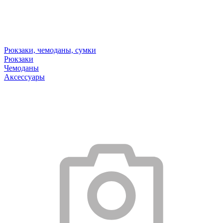
Рюкзаки, чемоданы, сумки
Рюкзаки
Чемоданы
Аксессуары