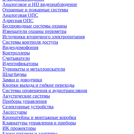
Аналоговое и HD видеонаблюдение
Охранные и пожарные системы
Аналоговая ОПС
Адресная ОПС
Беспроводные системы охраны
Извещатели охраны периметра
Источники вторичного электропитания
Системы контроля доступа
Видеодомофония
Контроллеры
Считыватели
Идентификаторы
Турникеты и металлоискатели
Шлагбаумы
Замки и доводчики
Кнопки выхода и гибкие переходы
Системы оповещения и аудиотрансляция
Акустические системы
Приборы управления
Селекторные устройства
Аксессуары
Кронштейны и монтажные коробки
Клавиатуры управления и приборы
ИК прожекторы
Блоки питания и адаптеры