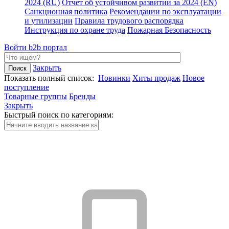
2024 (RU)
Отчет об устойчивом развитии за 2024 (EN)
Санкционная политика
Рекомендации по эксплуатации
и утилизации
Правила трудового распорядка
Инструкция по охране труда
Пожарная Безопасность
Войти
b2b портал
Закрыть
Показать полный список:
Новинки
Хиты продаж
Новое
поступление
Товарные группы
Бренды
Закрыть
Быстрый поиск по категориям: