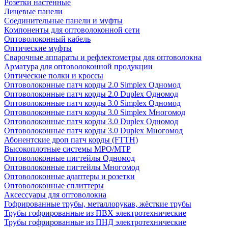
Розетки настенные
Лицевые панели
Соединительные панели и муфты
Компоненты для оптоволоконной сети
Оптоволоконный кабель
Оптические муфты
Сварочные аппараты и рефлектометры для оптоволокна
Арматура для оптоволоконной продукции
Оптические полки и кроссы
Оптоволоконные патч корды 2.0 Simplex Одномод
Оптоволоконные патч корды 2.0 Duplex Одномод
Оптоволоконные патч корды 3.0 Simplex Одномод
Оптоволоконные патч корды 3.0 Simplex Многомод
Оптоволоконные патч корды 3.0 Duplex Одномод
Оптоволоконные патч корды 3.0 Duplex Многомод
Абонентские дроп патч корды (FTTH)
Высокоплотные системы MPO/MTP
Оптоволоконные пигтейлы Одномод
Оптоволоконные пигтейлы Многомод
Оптоволоконные адаптеры и розетки
Оптоволоконные сплиттеры
Аксессуары для оптоволокна
Гофрированные трубы, металлорукав, жёсткие трубы
Трубы гофрированные из ПВХ электротехнические
Трубы гофрированные из ПНД электротехнические