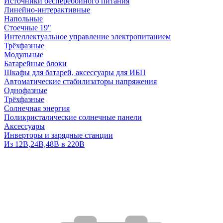
Источники бесперебойного питания
Линейно-интерактивные
Напольные
Стоечные 19"
Интеллектуальное управление электропитанием
Трёхфазные
Модульные
Батарейные блоки
Шкафы для батарей, аксессуары для ИБП
Автоматические стабилизаторы напряжения
Однофазные
Трёхфазные
Солнечная энергия
Поликристалические солнечные панели
Аксессуары
Инверторы и зарядные станции
Из 12В,24В,48В в 220В