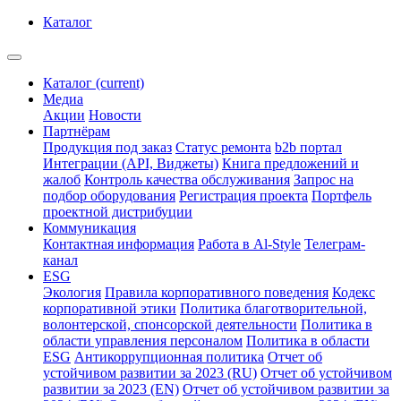
Каталог
Каталог
(current)
Медиа
Акции
Новости
Партнёрам
Продукция под заказ
Статус ремонта
b2b портал
Интеграции (API, Виджеты)
Книга предложений и
жалоб
Контроль качества обслуживания
Запрос на
подбор оборудования
Регистрация проекта
Портфель
проектной дистрибуции
Коммуникация
Контактная информация
Работа в Al-Style
Телеграм-
канал
ESG
Экология
Правила корпоративного поведения
Кодекс
корпоративной этики
Политика благотворительной,
волонтерской, спонсорской деятельности
Политика в
области управления персоналом
Политика в области
ESG
Антикоррупционная политика
Отчет об
устойчивом развитии за 2023 (RU)
Отчет об устойчивом
развитии за 2023 (EN)
Отчет об устойчивом развитии за