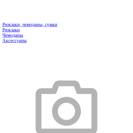
Рюкзаки, чемоданы, сумки
Рюкзаки
Чемоданы
Аксессуары