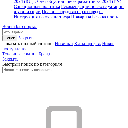
2024 (RU)
Отчет об устойчивом развитии за 2024 (EN)
Санкционная политика
Рекомендации по эксплуатации
и утилизации
Правила трудового распорядка
Инструкция по охране труда
Пожарная Безопасность
Войти
b2b портал
Закрыть
Показать полный список:
Новинки
Хиты продаж
Новое
поступление
Товарные группы
Бренды
Закрыть
Быстрый поиск по категориям: