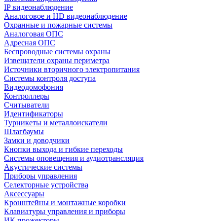
IP видеонаблюдение
Аналоговое и HD видеонаблюдение
Охранные и пожарные системы
Аналоговая ОПС
Адресная ОПС
Беспроводные системы охраны
Извещатели охраны периметра
Источники вторичного электропитания
Системы контроля доступа
Видеодомофония
Контроллеры
Считыватели
Идентификаторы
Турникеты и металлоискатели
Шлагбаумы
Замки и доводчики
Кнопки выхода и гибкие переходы
Системы оповещения и аудиотрансляция
Акустические системы
Приборы управления
Селекторные устройства
Аксессуары
Кронштейны и монтажные коробки
Клавиатуры управления и приборы
ИК прожекторы