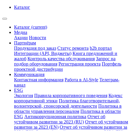
Каталог
Каталог
(current)
Медиа
Акции
Новости
Партнёрам
Продукция под заказ
Статус ремонта
b2b портал
Интеграции (API, Виджеты)
Книга предложений и
жалоб
Контроль качества обслуживания
Запрос на
подбор оборудования
Регистрация проекта
Портфель
проектной дистрибуции
Коммуникация
Контактная информация
Работа в Al-Style
Телеграм-
канал
ESG
Экология
Правила корпоративного поведения
Кодекс
корпоративной этики
Политика благотворительной,
волонтерской, спонсорской деятельности
Политика в
области управления персоналом
Политика в области
ESG
Антикоррупционная политика
Отчет об
устойчивом развитии за 2023 (RU)
Отчет об устойчивом
развитии за 2023 (EN)
Отчет об устойчивом развитии за