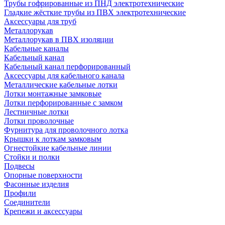
Трубы гофрированные из ПНД электротехнические
Гладкие жёсткие трубы из ПВХ электротехнические
Аксессуары для труб
Металлорукав
Металлорукав в ПВХ изоляции
Кабельные каналы
Кабельный канал
Кабельный канал перфорированный
Аксессуары для кабельного канала
Металлические кабельные лотки
Лотки монтажные замковые
Лотки перфорированные с замком
Лестничные лотки
Лотки проволочные
Фурнитура для проволочного лотка
Крышки к лоткам замковым
Огнестойкие кабельные линии
Стойки и полки
Подвесы
Опорные поверхности
Фасонные изделия
Профили
Соединители
Крепежи и аксессуары