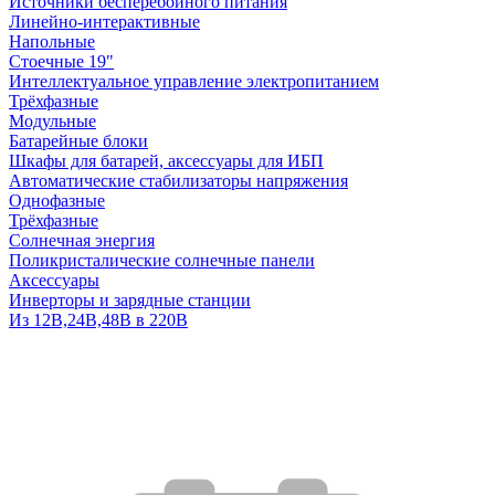
Источники бесперебойного питания
Линейно-интерактивные
Напольные
Стоечные 19"
Интеллектуальное управление электропитанием
Трёхфазные
Модульные
Батарейные блоки
Шкафы для батарей, аксессуары для ИБП
Автоматические стабилизаторы напряжения
Однофазные
Трёхфазные
Солнечная энергия
Поликристалические солнечные панели
Аксессуары
Инверторы и зарядные станции
Из 12В,24В,48В в 220В