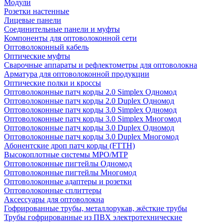
Модули
Розетки настенные
Лицевые панели
Соединительные панели и муфты
Компоненты для оптоволоконной сети
Оптоволоконный кабель
Оптические муфты
Сварочные аппараты и рефлектометры для оптоволокна
Арматура для оптоволоконной продукции
Оптические полки и кроссы
Оптоволоконные патч корды 2.0 Simplex Одномод
Оптоволоконные патч корды 2.0 Duplex Одномод
Оптоволоконные патч корды 3.0 Simplex Одномод
Оптоволоконные патч корды 3.0 Simplex Многомод
Оптоволоконные патч корды 3.0 Duplex Одномод
Оптоволоконные патч корды 3.0 Duplex Многомод
Абонентские дроп патч корды (FTTH)
Высокоплотные системы MPO/MTP
Оптоволоконные пигтейлы Одномод
Оптоволоконные пигтейлы Многомод
Оптоволоконные адаптеры и розетки
Оптоволоконные сплиттеры
Аксессуары для оптоволокна
Гофрированные трубы, металлорукав, жёсткие трубы
Трубы гофрированные из ПВХ электротехнические