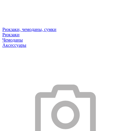
Рюкзаки, чемоданы, сумки
Рюкзаки
Чемоданы
Аксессуары