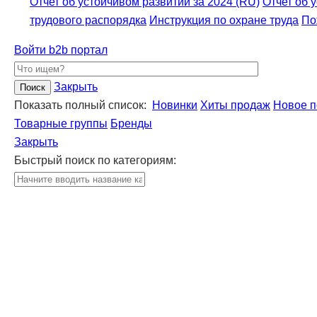
Отчет об устойчивом развитии за 2024 (RU)
Отчет об 
трудового распорядка
Инструкция по охране труда
По
Войти
b2b портал
Закрыть
Показать полный список:
Новинки
Хиты продаж
Новое п
Товарные группы
Бренды
Закрыть
Быстрый поиск по категориям: