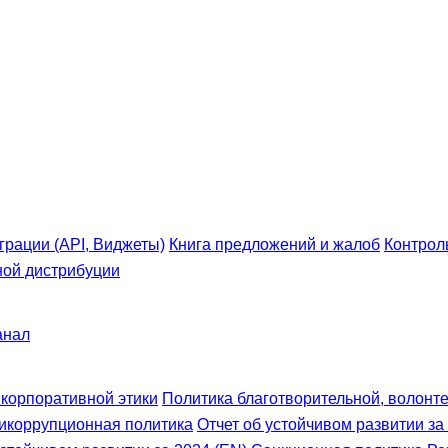
грации (API, Виджеты)
Книга предложений и жалоб
Контрол
ной дистрибуции
анал
 корпоративной этики
Политика благотворительной, волонте
икоррупционная политика
Отчет об устойчивом развитии за