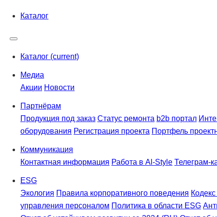
Каталог
Каталог
(current)
Медиа
Акции
Новости
Партнёрам
Продукция под заказ
Статус ремонта
b2b портал
Инте
оборудования
Регистрация проекта
Портфель проект
Коммуникация
Контактная информация
Работа в Al-Style
Телеграм-к
ESG
Экология
Правила корпоративного поведения
Кодекс
управления персоналом
Политика в области ESG
Ант