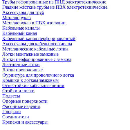
Трубы гофрированные из ПНД электротехнические
Гладкие жёсткие трубы из ПВХ электротехнические
Аксессуары для труб
Металлорукав
Металлорукав в ПВХ изоляции
Кабельные каналы
Кабельный канал
Кабельный канал перфорированный
Аксессуары для кабельного канала
Металлические кабельные лотки
Лотки монтажные замковые
Лотки перфорированные с замком
Лестничные лотки
Лотки проволочные
Фурнитура для проволочного лотка
Крышки к лоткам замковым
Огнестойкие кабельные линии
Стойки и полки
Подвесы
Опорные поверхности
Фасонные изделия
Профили
Соединители
Крепежи и аксессуары