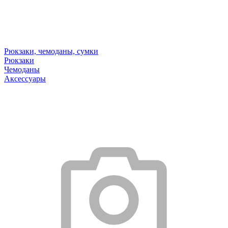
Рюкзаки, чемоданы, сумки
Рюкзаки
Чемоданы
Аксессуары