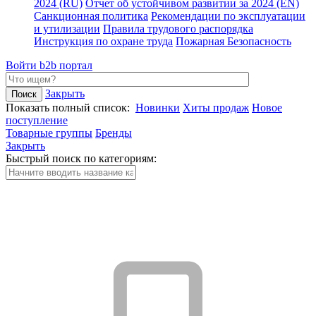
2024 (RU)
Отчет об устойчивом развитии за 2024 (EN)
Санкционная политика
Рекомендации по эксплуатации
и утилизации
Правила трудового распорядка
Инструкция по охране труда
Пожарная Безопасность
Войти
b2b портал
Закрыть
Показать полный список:
Новинки
Хиты продаж
Новое
поступление
Товарные группы
Бренды
Закрыть
Быстрый поиск по категориям: