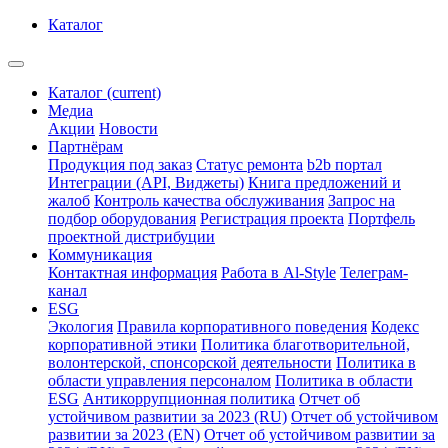
Каталог
Каталог
(current)
Медиа
Акции
Новости
Партнёрам
Продукция под заказ
Статус ремонта
b2b портал
Интеграции (API, Виджеты)
Книга предложений и
жалоб
Контроль качества обслуживания
Запрос на
подбор оборудования
Регистрация проекта
Портфель
проектной дистрибуции
Коммуникация
Контактная информация
Работа в Al-Style
Телеграм-
канал
ESG
Экология
Правила корпоративного поведения
Кодекс
корпоративной этики
Политика благотворительной,
волонтерской, спонсорской деятельности
Политика в
области управления персоналом
Политика в области
ESG
Антикоррупционная политика
Отчет об
устойчивом развитии за 2023 (RU)
Отчет об устойчивом
развитии за 2023 (EN)
Отчет об устойчивом развитии за