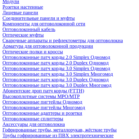
Модули
Розетки настенные
Лицевые панели
Соединительные панели и муфты
Компоненты для оптоволоконной сети
Оптоволоконный кабель
Оптические муфты
Сварочные аппараты и рефлектометры для оптоволокна
Арматура для оптоволоконной продукции
Оптические полки и кроссы
Оптоволоконные патч корды 2.0 Simplex Одномод
Оптоволоконные патч корды 2.0 Duplex Одномод
Оптоволоконные патч корды 3.0 Simplex Одномод
Оптоволоконные патч корды 3.0 Simplex Многомод
Оптоволоконные патч корды 3.0 Duplex Одномод
Оптоволоконные патч корды 3.0 Duplex Многомод
Абонентские дроп патч корды (FTTH)
Высокоплотные системы MPO/MTP
Оптоволоконные пигтейлы Одномод
Оптоволоконные пигтейлы Многомод
Оптоволоконные адаптеры и розетки
Оптоволоконные сплиттеры
Аксессуары для оптоволокна
Гофрированные трубы, металлорукав, жёсткие трубы
Трубы гофрированные из ПВХ электротехнические