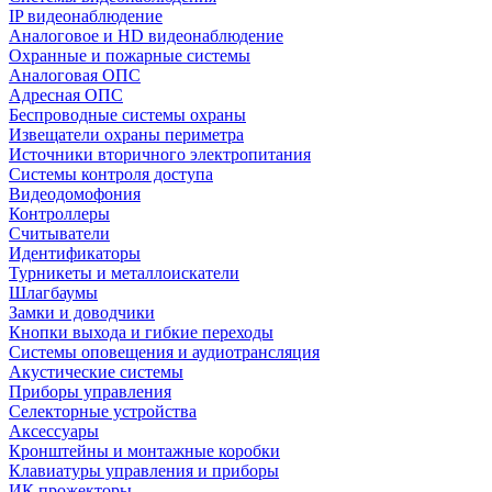
IP видеонаблюдение
Аналоговое и HD видеонаблюдение
Охранные и пожарные системы
Аналоговая ОПС
Адресная ОПС
Беспроводные системы охраны
Извещатели охраны периметра
Источники вторичного электропитания
Системы контроля доступа
Видеодомофония
Контроллеры
Считыватели
Идентификаторы
Турникеты и металлоискатели
Шлагбаумы
Замки и доводчики
Кнопки выхода и гибкие переходы
Системы оповещения и аудиотрансляция
Акустические системы
Приборы управления
Селекторные устройства
Аксессуары
Кронштейны и монтажные коробки
Клавиатуры управления и приборы
ИК прожекторы