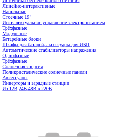
Источники бесперебойного питания
Линейно-интерактивные
Напольные
Стоечные 19"
Интеллектуальное управление электропитанием
Трёхфазные
Модульные
Батарейные блоки
Шкафы для батарей, аксессуары для ИБП
Автоматические стабилизаторы напряжения
Однофазные
Трёхфазные
Солнечная энергия
Поликристалические солнечные панели
Аксессуары
Инверторы и зарядные станции
Из 12В,24В,48В в 220В