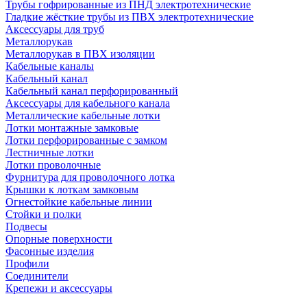
Трубы гофрированные из ПНД электротехнические
Гладкие жёсткие трубы из ПВХ электротехнические
Аксессуары для труб
Металлорукав
Металлорукав в ПВХ изоляции
Кабельные каналы
Кабельный канал
Кабельный канал перфорированный
Аксессуары для кабельного канала
Металлические кабельные лотки
Лотки монтажные замковые
Лотки перфорированные с замком
Лестничные лотки
Лотки проволочные
Фурнитура для проволочного лотка
Крышки к лоткам замковым
Огнестойкие кабельные линии
Стойки и полки
Подвесы
Опорные поверхности
Фасонные изделия
Профили
Соединители
Крепежи и аксессуары