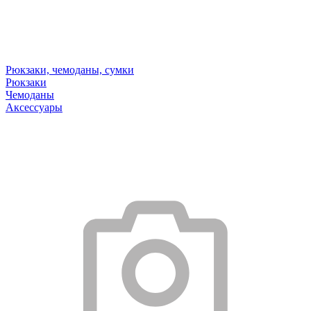
Рюкзаки, чемоданы, сумки
Рюкзаки
Чемоданы
Аксессуары