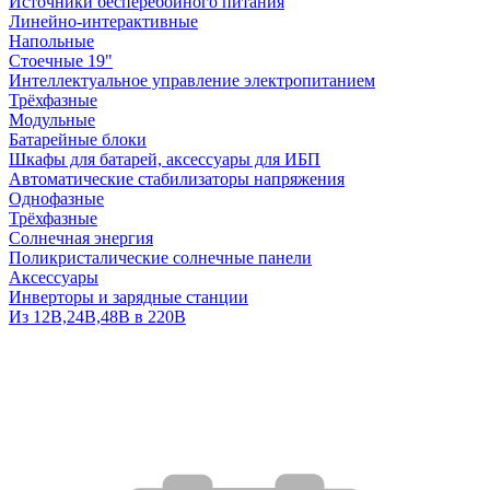
Источники бесперебойного питания
Линейно-интерактивные
Напольные
Стоечные 19"
Интеллектуальное управление электропитанием
Трёхфазные
Модульные
Батарейные блоки
Шкафы для батарей, аксессуары для ИБП
Автоматические стабилизаторы напряжения
Однофазные
Трёхфазные
Солнечная энергия
Поликристалические солнечные панели
Аксессуары
Инверторы и зарядные станции
Из 12В,24В,48В в 220В