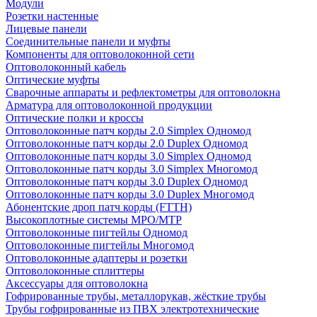
Модули
Розетки настенные
Лицевые панели
Соединительные панели и муфты
Компоненты для оптоволоконной сети
Оптоволоконный кабель
Оптические муфты
Сварочные аппараты и рефлектометры для оптоволокна
Арматура для оптоволоконной продукции
Оптические полки и кроссы
Оптоволоконные патч корды 2.0 Simplex Одномод
Оптоволоконные патч корды 2.0 Duplex Одномод
Оптоволоконные патч корды 3.0 Simplex Одномод
Оптоволоконные патч корды 3.0 Simplex Многомод
Оптоволоконные патч корды 3.0 Duplex Одномод
Оптоволоконные патч корды 3.0 Duplex Многомод
Абонентские дроп патч корды (FTTH)
Высокоплотные системы MPO/MTP
Оптоволоконные пигтейлы Одномод
Оптоволоконные пигтейлы Многомод
Оптоволоконные адаптеры и розетки
Оптоволоконные сплиттеры
Аксессуары для оптоволокна
Гофрированные трубы, металлорукав, жёсткие трубы
Трубы гофрированные из ПВХ электротехнические