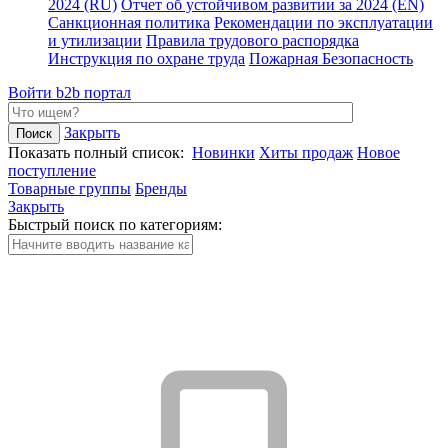
2024 (RU)
Отчет об устойчивом развитии за 2024 (EN)
Санкционная политика
Рекомендации по эксплуатации
и утилизации
Правила трудового распорядка
Инструкция по охране труда
Пожарная Безопасность
Войти
b2b портал
Закрыть
Показать полный список:
Новинки
Хиты продаж
Новое
поступление
Товарные группы
Бренды
Закрыть
Быстрый поиск по категориям: