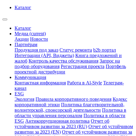
Каталог
Каталог
Медиа
(current)
Акции
Новости
Партнёрам
Продукция под заказ
Статус ремонта
b2b портал
Интеграции (API, Виджеты)
Книга предложений и
жалоб
Контроль качества обслуживания
Запрос на
подбор оборудования
Регистрация проекта
Портфель
проектной дистрибуции
Коммуникация
Контактная информация
Работа в Al-Style
Телеграм-
канал
ESG
Экология
Правила корпоративного поведения
Кодекс
корпоративной этики
Политика благотворительной,
волонтерской, спонсорской деятельности
Политика в
области управления персоналом
Политика в области
ESG
Антикоррупционная политика
Отчет об
устойчивом развитии за 2023 (RU)
Отчет об устойчивом
развитии за 2023 (EN)
Отчет об устойчивом развитии за