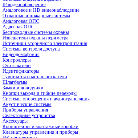
IP видеонаблюдение
Аналоговое и HD видеонаблюдение
Охранные и пожарные системы
Аналоговая ОПС
Адресная ОПС
Беспроводные системы охраны
Извещатели охраны периметра
Источники вторичного электропитания
Системы контроля доступа
Видеодомофония
Контроллеры
Считыватели
Идентификаторы
Турникеты и металлоискатели
Шлагбаумы
Замки и доводчики
Кнопки выхода и гибкие переходы
Системы оповещения и аудиотрансляция
Акустические системы
Приборы управления
Селекторные устройства
Аксессуары
Кронштейны и монтажные коробки
Клавиатуры управления и приборы
ИК прожекторы