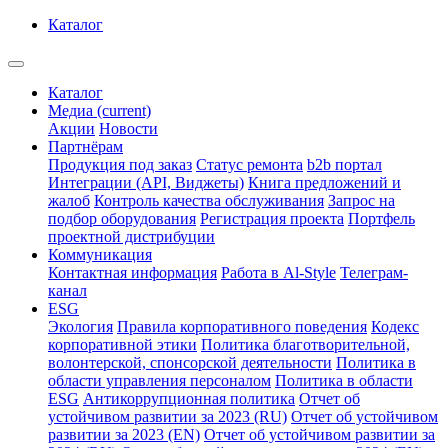
Каталог
Каталог
Медиа
(current)
Акции
Новости
Партнёрам
Продукция под заказ
Статус ремонта
b2b портал
Интеграции (API, Виджеты)
Книга предложений и
жалоб
Контроль качества обслуживания
Запрос на
подбор оборудования
Регистрация проекта
Портфель
проектной дистрибуции
Коммуникация
Контактная информация
Работа в Al-Style
Телеграм-
канал
ESG
Экология
Правила корпоративного поведения
Кодекс
корпоративной этики
Политика благотворительной,
волонтерской, спонсорской деятельности
Политика в
области управления персоналом
Политика в области
ESG
Антикоррупционная политика
Отчет об
устойчивом развитии за 2023 (RU)
Отчет об устойчивом
развитии за 2023 (EN)
Отчет об устойчивом развитии за