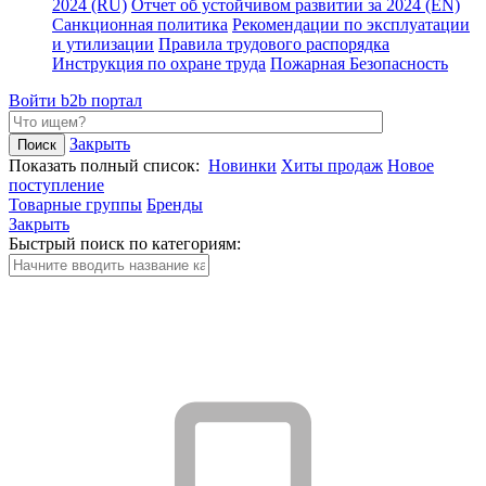
2024 (RU)
Отчет об устойчивом развитии за 2024 (EN)
Санкционная политика
Рекомендации по эксплуатации
и утилизации
Правила трудового распорядка
Инструкция по охране труда
Пожарная Безопасность
Войти
b2b портал
Закрыть
Показать полный список:
Новинки
Хиты продаж
Новое
поступление
Товарные группы
Бренды
Закрыть
Быстрый поиск по категориям: