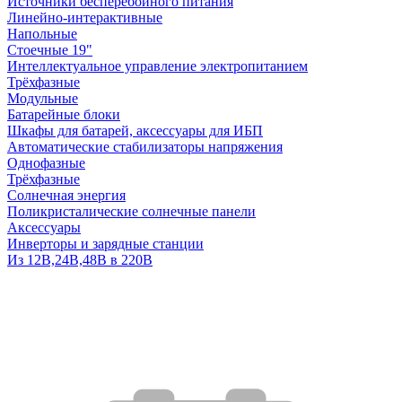
Источники бесперебойного питания
Линейно-интерактивные
Напольные
Стоечные 19"
Интеллектуальное управление электропитанием
Трёхфазные
Модульные
Батарейные блоки
Шкафы для батарей, аксессуары для ИБП
Автоматические стабилизаторы напряжения
Однофазные
Трёхфазные
Солнечная энергия
Поликристалические солнечные панели
Аксессуары
Инверторы и зарядные станции
Из 12В,24В,48В в 220В