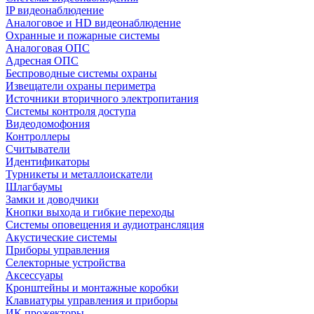
IP видеонаблюдение
Аналоговое и HD видеонаблюдение
Охранные и пожарные системы
Аналоговая ОПС
Адресная ОПС
Беспроводные системы охраны
Извещатели охраны периметра
Источники вторичного электропитания
Системы контроля доступа
Видеодомофония
Контроллеры
Считыватели
Идентификаторы
Турникеты и металлоискатели
Шлагбаумы
Замки и доводчики
Кнопки выхода и гибкие переходы
Системы оповещения и аудиотрансляция
Акустические системы
Приборы управления
Селекторные устройства
Аксессуары
Кронштейны и монтажные коробки
Клавиатуры управления и приборы
ИК прожекторы