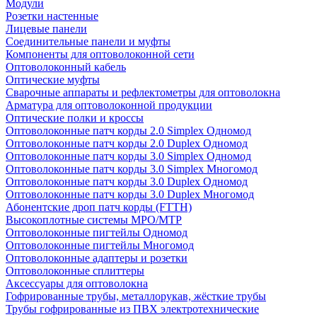
Модули
Розетки настенные
Лицевые панели
Соединительные панели и муфты
Компоненты для оптоволоконной сети
Оптоволоконный кабель
Оптические муфты
Сварочные аппараты и рефлектометры для оптоволокна
Арматура для оптоволоконной продукции
Оптические полки и кроссы
Оптоволоконные патч корды 2.0 Simplex Одномод
Оптоволоконные патч корды 2.0 Duplex Одномод
Оптоволоконные патч корды 3.0 Simplex Одномод
Оптоволоконные патч корды 3.0 Simplex Многомод
Оптоволоконные патч корды 3.0 Duplex Одномод
Оптоволоконные патч корды 3.0 Duplex Многомод
Абонентские дроп патч корды (FTTH)
Высокоплотные системы MPO/MTP
Оптоволоконные пигтейлы Одномод
Оптоволоконные пигтейлы Многомод
Оптоволоконные адаптеры и розетки
Оптоволоконные сплиттеры
Аксессуары для оптоволокна
Гофрированные трубы, металлорукав, жёсткие трубы
Трубы гофрированные из ПВХ электротехнические