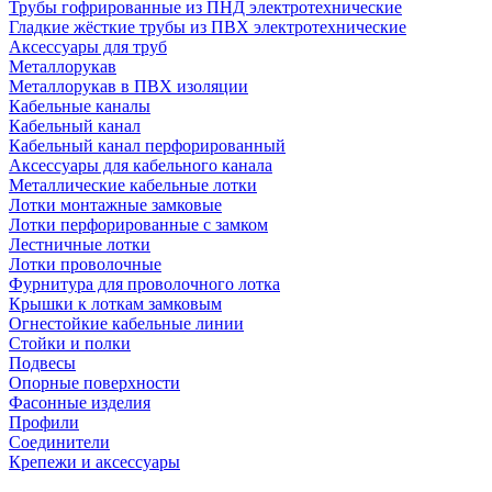
Трубы гофрированные из ПНД электротехнические
Гладкие жёсткие трубы из ПВХ электротехнические
Аксессуары для труб
Металлорукав
Металлорукав в ПВХ изоляции
Кабельные каналы
Кабельный канал
Кабельный канал перфорированный
Аксессуары для кабельного канала
Металлические кабельные лотки
Лотки монтажные замковые
Лотки перфорированные с замком
Лестничные лотки
Лотки проволочные
Фурнитура для проволочного лотка
Крышки к лоткам замковым
Огнестойкие кабельные линии
Стойки и полки
Подвесы
Опорные поверхности
Фасонные изделия
Профили
Соединители
Крепежи и аксессуары