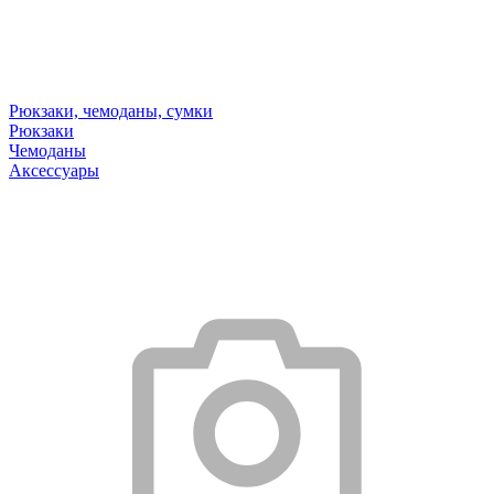
Рюкзаки, чемоданы, сумки
Рюкзаки
Чемоданы
Аксессуары