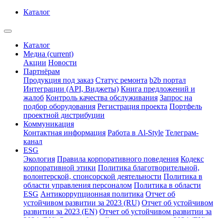
Каталог
Каталог
Медиа
(current)
Акции
Новости
Партнёрам
Продукция под заказ
Статус ремонта
b2b портал
Интеграции (API, Виджеты)
Книга предложений и
жалоб
Контроль качества обслуживания
Запрос на
подбор оборудования
Регистрация проекта
Портфель
проектной дистрибуции
Коммуникация
Контактная информация
Работа в Al-Style
Телеграм-
канал
ESG
Экология
Правила корпоративного поведения
Кодекс
корпоративной этики
Политика благотворительной,
волонтерской, спонсорской деятельности
Политика в
области управления персоналом
Политика в области
ESG
Антикоррупционная политика
Отчет об
устойчивом развитии за 2023 (RU)
Отчет об устойчивом
развитии за 2023 (EN)
Отчет об устойчивом развитии за