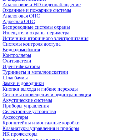
Аналоговое и HD видеонаблюдение
Охранные и пожарные системы
Аналоговая ОПС
Адресная ОПС
Беспроводные системы охраны
Извещатели охраны периметра
Источники вторичного электропитания
Системы контроля доступа
Видеодомофония
Контроллеры
Считыватели
Идентификаторы
Турникеты и металлоискатели
Шлагбаумы
Замки и доводчики
Кнопки выхода и гибкие переходы
Системы оповещения и аудиотрансляция
Акустические системы
Приборы управления
Селекторные устройства
Аксессуары
Кронштейны и монтажные коробки
Клавиатуры управления и приборы
ИК прожекторы
Блоки питания и адаптеры