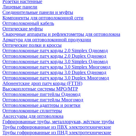
Розетки настенные
Лицевые панели
Соединительные панели и муфты
Компоненты для оптоволоконной сети
Оптоволоконный кабель
Оптические муфты
Сварочные аппараты и рефлектометры для оптоволокна
Арматура для оптоволоконной продукции
Оптические полки и кроссы
Оптоволоконные патч корды 2.0 Simplex Одномод
Оптоволоконные патч корды 2.0 Duplex Одномод
Оптоволоконные патч корды 3.0 Simplex Одномод
Оптоволоконные патч корды 3.0 Simplex Многомод
Оптоволоконные патч корды 3.0 Duplex Одномод
Оптоволоконные патч корды 3.0 Duplex Многомод
Абонентские дроп патч корды (FTTH)
Высокоплотные системы MPO/MTP
Оптоволоконные пигтейлы Одномод
Оптоволоконные пигтейлы Многомод
Оптоволоконные адаптеры и розетки
Оптоволоконные сплиттеры
Аксессуары для оптоволокна
Гофрированные трубы, металлорукав, жёсткие трубы
Трубы гофрированные из ПВХ электротехнические
Трубы гофрированные из ПНД электротехнические