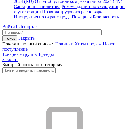
2024 (RU)
Отчет об устойчивом развитии за 2024 (EN)
Санкционная политика
Рекомендации по эксплуатации
и утилизации
Правила трудового распорядка
Инструкция по охране труда
Пожарная Безопасность
Войти
b2b портал
Закрыть
Показать полный список:
Новинки
Хиты продаж
Новое
поступление
Товарные группы
Бренды
Закрыть
Быстрый поиск по категориям: