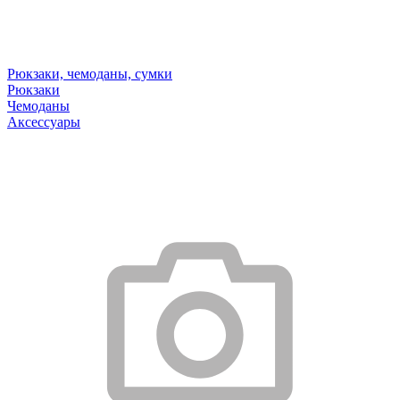
Рюкзаки, чемоданы, сумки
Рюкзаки
Чемоданы
Аксессуары