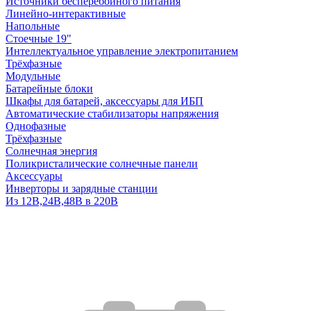
Источники бесперебойного питания
Линейно-интерактивные
Напольные
Стоечные 19"
Интеллектуальное управление электропитанием
Трёхфазные
Модульные
Батарейные блоки
Шкафы для батарей, аксессуары для ИБП
Автоматические стабилизаторы напряжения
Однофазные
Трёхфазные
Солнечная энергия
Поликристалические солнечные панели
Аксессуары
Инверторы и зарядные станции
Из 12В,24В,48В в 220В