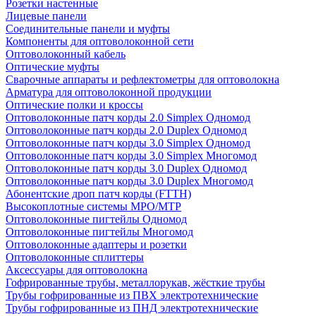
Розетки настенные
Лицевые панели
Соединительные панели и муфты
Компоненты для оптоволоконной сети
Оптоволоконный кабель
Оптические муфты
Сварочные аппараты и рефлектометры для оптоволокна
Арматура для оптоволоконной продукции
Оптические полки и кроссы
Оптоволоконные патч корды 2.0 Simplex Одномод
Оптоволоконные патч корды 2.0 Duplex Одномод
Оптоволоконные патч корды 3.0 Simplex Одномод
Оптоволоконные патч корды 3.0 Simplex Многомод
Оптоволоконные патч корды 3.0 Duplex Одномод
Оптоволоконные патч корды 3.0 Duplex Многомод
Абонентские дроп патч корды (FTTH)
Высокоплотные системы MPO/MTP
Оптоволоконные пигтейлы Одномод
Оптоволоконные пигтейлы Многомод
Оптоволоконные адаптеры и розетки
Оптоволоконные сплиттеры
Аксессуары для оптоволокна
Гофрированные трубы, металлорукав, жёсткие трубы
Трубы гофрированные из ПВХ электротехнические
Трубы гофрированные из ПНД электротехнические