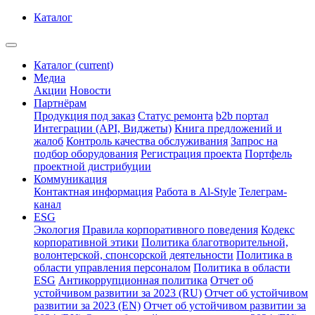
Каталог
Каталог
(current)
Медиа
Акции
Новости
Партнёрам
Продукция под заказ
Статус ремонта
b2b портал
Интеграции (API, Виджеты)
Книга предложений и
жалоб
Контроль качества обслуживания
Запрос на
подбор оборудования
Регистрация проекта
Портфель
проектной дистрибуции
Коммуникация
Контактная информация
Работа в Al-Style
Телеграм-
канал
ESG
Экология
Правила корпоративного поведения
Кодекс
корпоративной этики
Политика благотворительной,
волонтерской, спонсорской деятельности
Политика в
области управления персоналом
Политика в области
ESG
Антикоррупционная политика
Отчет об
устойчивом развитии за 2023 (RU)
Отчет об устойчивом
развитии за 2023 (EN)
Отчет об устойчивом развитии за