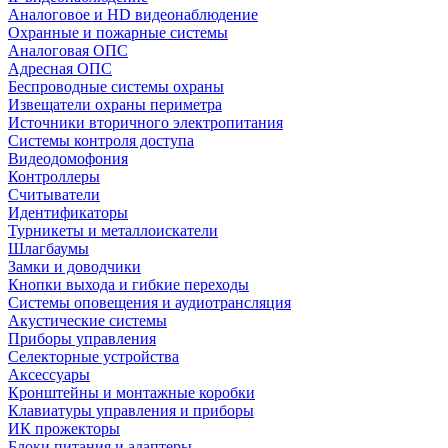
Аналоговое и HD видеонаблюдение
Охранные и пожарные системы
Аналоговая ОПС
Адресная ОПС
Беспроводные системы охраны
Извещатели охраны периметра
Источники вторичного электропитания
Системы контроля доступа
Видеодомофония
Контроллеры
Считыватели
Идентификаторы
Турникеты и металлоискатели
Шлагбаумы
Замки и доводчики
Кнопки выхода и гибкие переходы
Системы оповещения и аудиотрансляция
Акустические системы
Приборы управления
Селекторные устройства
Аксессуары
Кронштейны и монтажные коробки
Клавиатуры управления и приборы
ИК прожекторы
Блоки питания и адаптеры