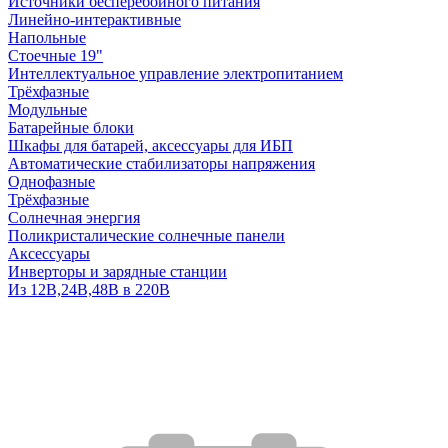
Источники бесперебойного питания
Линейно-интерактивные
Напольные
Стоечные 19"
Интеллектуальное управление электропитанием
Трёхфазные
Модульные
Батарейные блоки
Шкафы для батарей, аксессуары для ИБП
Автоматические стабилизаторы напряжения
Однофазные
Трёхфазные
Солнечная энергия
Поликристалические солнечные панели
Аксессуары
Инверторы и зарядные станции
Из 12В,24В,48В в 220В