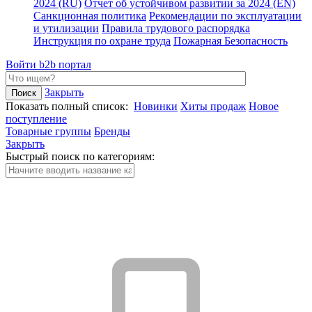
2024 (RU)
Отчет об устойчивом развитии за 2024 (EN)
Санкционная политика
Рекомендации по эксплуатации
и утилизации
Правила трудового распорядка
Инструкция по охране труда
Пожарная Безопасность
Войти
b2b портал
Закрыть
Показать полный список:
Новинки
Хиты продаж
Новое
поступление
Товарные группы
Бренды
Закрыть
Быстрый поиск по категориям: