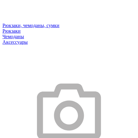
Рюкзаки, чемоданы, сумки
Рюкзаки
Чемоданы
Аксессуары