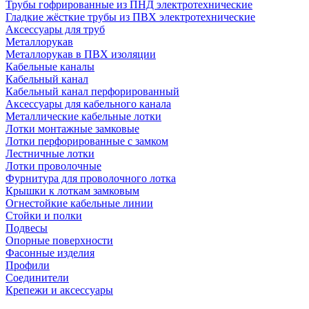
Трубы гофрированные из ПНД электротехнические
Гладкие жёсткие трубы из ПВХ электротехнические
Аксессуары для труб
Металлорукав
Металлорукав в ПВХ изоляции
Кабельные каналы
Кабельный канал
Кабельный канал перфорированный
Аксессуары для кабельного канала
Металлические кабельные лотки
Лотки монтажные замковые
Лотки перфорированные с замком
Лестничные лотки
Лотки проволочные
Фурнитура для проволочного лотка
Крышки к лоткам замковым
Огнестойкие кабельные линии
Стойки и полки
Подвесы
Опорные поверхности
Фасонные изделия
Профили
Соединители
Крепежи и аксессуары