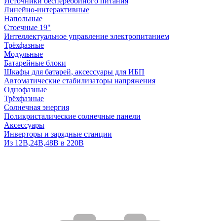
Источники бесперебойного питания
Линейно-интерактивные
Напольные
Стоечные 19"
Интеллектуальное управление электропитанием
Трёхфазные
Модульные
Батарейные блоки
Шкафы для батарей, аксессуары для ИБП
Автоматические стабилизаторы напряжения
Однофазные
Трёхфазные
Солнечная энергия
Поликристалические солнечные панели
Аксессуары
Инверторы и зарядные станции
Из 12В,24В,48В в 220В