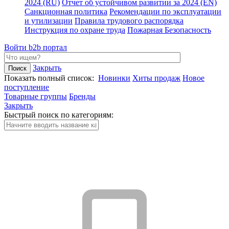
2024 (RU)
Отчет об устойчивом развитии за 2024 (EN)
Санкционная политика
Рекомендации по эксплуатации
и утилизации
Правила трудового распорядка
Инструкция по охране труда
Пожарная Безопасность
Войти
b2b портал
Закрыть
Показать полный список:
Новинки
Хиты продаж
Новое
поступление
Товарные группы
Бренды
Закрыть
Быстрый поиск по категориям: