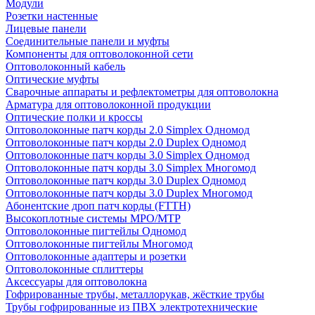
Модули
Розетки настенные
Лицевые панели
Соединительные панели и муфты
Компоненты для оптоволоконной сети
Оптоволоконный кабель
Оптические муфты
Сварочные аппараты и рефлектометры для оптоволокна
Арматура для оптоволоконной продукции
Оптические полки и кроссы
Оптоволоконные патч корды 2.0 Simplex Одномод
Оптоволоконные патч корды 2.0 Duplex Одномод
Оптоволоконные патч корды 3.0 Simplex Одномод
Оптоволоконные патч корды 3.0 Simplex Многомод
Оптоволоконные патч корды 3.0 Duplex Одномод
Оптоволоконные патч корды 3.0 Duplex Многомод
Абонентские дроп патч корды (FTTH)
Высокоплотные системы MPO/MTP
Оптоволоконные пигтейлы Одномод
Оптоволоконные пигтейлы Многомод
Оптоволоконные адаптеры и розетки
Оптоволоконные сплиттеры
Аксессуары для оптоволокна
Гофрированные трубы, металлорукав, жёсткие трубы
Трубы гофрированные из ПВХ электротехнические