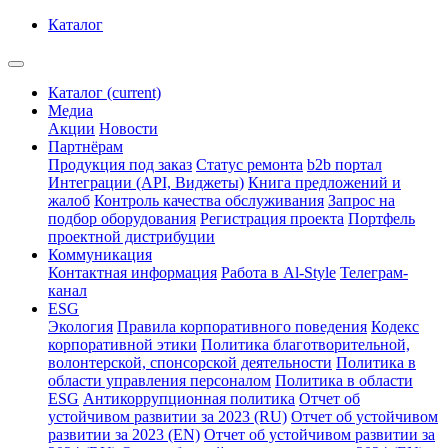
Каталог
Каталог
(current)
Медиа
Акции
Новости
Партнёрам
Продукция под заказ
Статус ремонта
b2b портал
Интеграции (API, Виджеты)
Книга предложений и
жалоб
Контроль качества обслуживания
Запрос на
подбор оборудования
Регистрация проекта
Портфель
проектной дистрибуции
Коммуникация
Контактная информация
Работа в Al-Style
Телеграм-
канал
ESG
Экология
Правила корпоративного поведения
Кодекс
корпоративной этики
Политика благотворительной,
волонтерской, спонсорской деятельности
Политика в
области управления персоналом
Политика в области
ESG
Антикоррупционная политика
Отчет об
устойчивом развитии за 2023 (RU)
Отчет об устойчивом
развитии за 2023 (EN)
Отчет об устойчивом развитии за