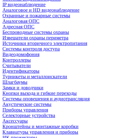
IP видеонаблюдение
Аналоговое и HD видеонаблюдение
Охранные и пожарные системы
Аналоговая ОПС
Адресная ОПС
Беспроводные системы охраны
Извещатели охраны периметра
Источники вторичного электропитания
Системы контроля доступа
Видеодомофония
Контроллеры
Считыватели
Идентификаторы
Турникеты и металлоискатели
Шлагбаумы
Замки и доводчики
Кнопки выхода и гибкие переходы
Системы оповещения и аудиотрансляция
Акустические системы
Приборы управления
Селекторные устройства
Аксессуары
Кронштейны и монтажные коробки
Клавиатуры управления и приборы
ИК прожекторы