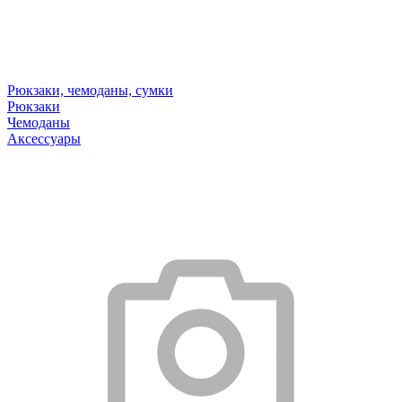
Рюкзаки, чемоданы, сумки
Рюкзаки
Чемоданы
Аксессуары