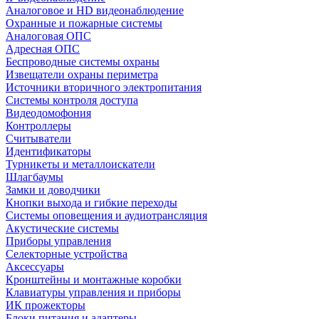
Аналоговое и HD видеонаблюдение
Охранные и пожарные системы
Аналоговая ОПС
Адресная ОПС
Беспроводные системы охраны
Извещатели охраны периметра
Источники вторичного электропитания
Системы контроля доступа
Видеодомофония
Контроллеры
Считыватели
Идентификаторы
Турникеты и металлоискатели
Шлагбаумы
Замки и доводчики
Кнопки выхода и гибкие переходы
Системы оповещения и аудиотрансляция
Акустические системы
Приборы управления
Селекторные устройства
Аксессуары
Кронштейны и монтажные коробки
Клавиатуры управления и приборы
ИК прожекторы
Блоки питания и адаптеры