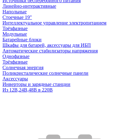
Источники бесперебойного питания
Линейно-интерактивные
Напольные
Стоечные 19"
Интеллектуальное управление электропитанием
Трёхфазные
Модульные
Батарейные блоки
Шкафы для батарей, аксессуары для ИБП
Автоматические стабилизаторы напряжения
Однофазные
Трёхфазные
Солнечная энергия
Поликристалические солнечные панели
Аксессуары
Инверторы и зарядные станции
Из 12В,24В,48В в 220В