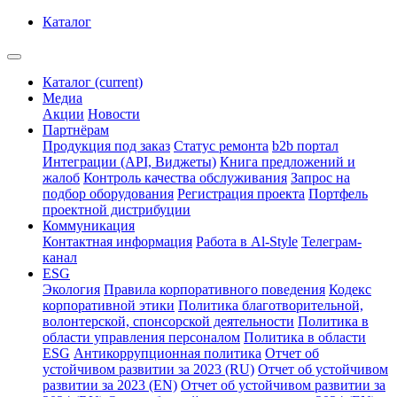
Каталог
Каталог
(current)
Медиа
Акции
Новости
Партнёрам
Продукция под заказ
Статус ремонта
b2b портал
Интеграции (API, Виджеты)
Книга предложений и
жалоб
Контроль качества обслуживания
Запрос на
подбор оборудования
Регистрация проекта
Портфель
проектной дистрибуции
Коммуникация
Контактная информация
Работа в Al-Style
Телеграм-
канал
ESG
Экология
Правила корпоративного поведения
Кодекс
корпоративной этики
Политика благотворительной,
волонтерской, спонсорской деятельности
Политика в
области управления персоналом
Политика в области
ESG
Антикоррупционная политика
Отчет об
устойчивом развитии за 2023 (RU)
Отчет об устойчивом
развитии за 2023 (EN)
Отчет об устойчивом развитии за