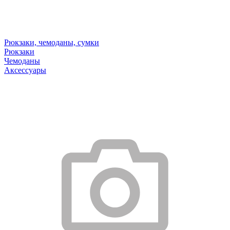
Рюкзаки, чемоданы, сумки
Рюкзаки
Чемоданы
Аксессуары