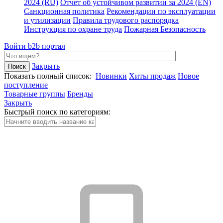
2024 (RU)
Отчет об устойчивом развитии за 2024 (EN)
Санкционная политика
Рекомендации по эксплуатации
и утилизации
Правила трудового распорядка
Инструкция по охране труда
Пожарная Безопасность
Войти
b2b портал
Закрыть
Показать полный список:
Новинки
Хиты продаж
Новое
поступление
Товарные группы
Бренды
Закрыть
Быстрый поиск по категориям: