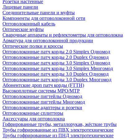
Розетки настенные
Лицевые панели
Соединительные панели и муфты
Компоненты для оптоволоконной сети
Оптоволоконный кабель
Оптические муфты
Сварочные аппараты и рефлектометры для оптоволокна
Арматура для оптоволоконной продукции
Оптические полки и кроссы
Оптоволоконные патч корды 2.0 Simplex Одномод
Оптоволоконные патч корды 2.0 Duplex Одномод
Оптоволоконные патч корды 3.0 Simplex Одномод
Оптоволоконные патч корды 3.0 Simplex Многомод
Оптоволоконные патч корды 3.0 Duplex Одномод
Оптоволоконные патч корды 3.0 Duplex Многомод
Абонентские дроп патч корды (FTTH)
Высокоплотные системы MPO/MTP
Оптоволоконные пигтейлы Одномод
Оптоволоконные пигтейлы Многомод
Оптоволоконные адаптеры и розетки
Оптоволоконные сплиттеры
Аксессуары для оптоволокна
Гофрированные трубы, металлорукав, жёсткие трубы
Трубы гофрированные из ПВХ электротехнические
Трубы гофрированные из ПНД электротехнические