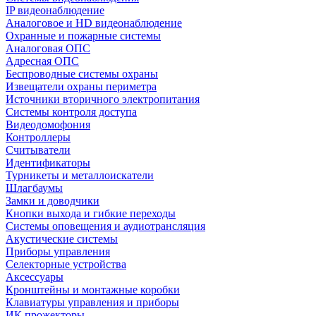
IP видеонаблюдение
Аналоговое и HD видеонаблюдение
Охранные и пожарные системы
Аналоговая ОПС
Адресная ОПС
Беспроводные системы охраны
Извещатели охраны периметра
Источники вторичного электропитания
Системы контроля доступа
Видеодомофония
Контроллеры
Считыватели
Идентификаторы
Турникеты и металлоискатели
Шлагбаумы
Замки и доводчики
Кнопки выхода и гибкие переходы
Системы оповещения и аудиотрансляция
Акустические системы
Приборы управления
Селекторные устройства
Аксессуары
Кронштейны и монтажные коробки
Клавиатуры управления и приборы
ИК прожекторы