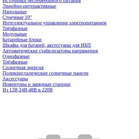
Источники бесперебойного питания
Линейно-интерактивные
Напольные
Стоечные 19"
Интеллектуальное управление электропитанием
Трёхфазные
Модульные
Батарейные блоки
Шкафы для батарей, аксессуары для ИБП
Автоматические стабилизаторы напряжения
Однофазные
Трёхфазные
Солнечная энергия
Поликристалические солнечные панели
Аксессуары
Инверторы и зарядные станции
Из 12В,24В,48В в 220В