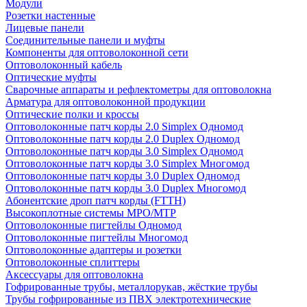
Модули
Розетки настенные
Лицевые панели
Соединительные панели и муфты
Компоненты для оптоволоконной сети
Оптоволоконный кабель
Оптические муфты
Сварочные аппараты и рефлектометры для оптоволокна
Арматура для оптоволоконной продукции
Оптические полки и кроссы
Оптоволоконные патч корды 2.0 Simplex Одномод
Оптоволоконные патч корды 2.0 Duplex Одномод
Оптоволоконные патч корды 3.0 Simplex Одномод
Оптоволоконные патч корды 3.0 Simplex Многомод
Оптоволоконные патч корды 3.0 Duplex Одномод
Оптоволоконные патч корды 3.0 Duplex Многомод
Абонентские дроп патч корды (FTTH)
Высокоплотные системы MPO/MTP
Оптоволоконные пигтейлы Одномод
Оптоволоконные пигтейлы Многомод
Оптоволоконные адаптеры и розетки
Оптоволоконные сплиттеры
Аксессуары для оптоволокна
Гофрированные трубы, металлорукав, жёсткие трубы
Трубы гофрированные из ПВХ электротехнические