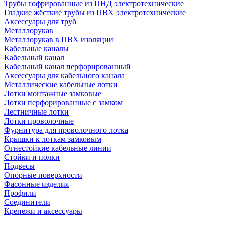
Трубы гофрированные из ПНД электротехнические
Гладкие жёсткие трубы из ПВХ электротехнические
Аксессуары для труб
Металлорукав
Металлорукав в ПВХ изоляции
Кабельные каналы
Кабельный канал
Кабельный канал перфорированный
Аксессуары для кабельного канала
Металлические кабельные лотки
Лотки монтажные замковые
Лотки перфорированные с замком
Лестничные лотки
Лотки проволочные
Фурнитура для проволочного лотка
Крышки к лоткам замковым
Огнестойкие кабельные линии
Стойки и полки
Подвесы
Опорные поверхности
Фасонные изделия
Профили
Соединители
Крепежи и аксессуары