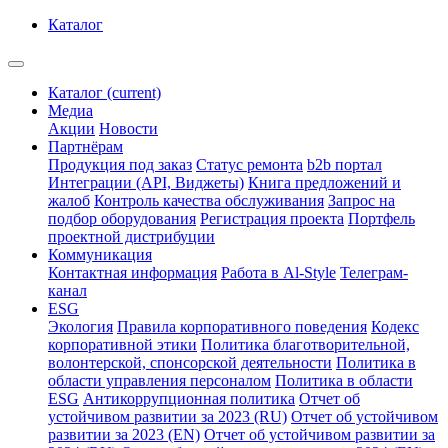
Каталог
Каталог
(current)
Медиа
Акции
Новости
Партнёрам
Продукция под заказ
Статус ремонта
b2b портал
Интеграции (API, Виджеты)
Книга предложений и
жалоб
Контроль качества обслуживания
Запрос на
подбор оборудования
Регистрация проекта
Портфель
проектной дистрибуции
Коммуникация
Контактная информация
Работа в Al-Style
Телеграм-
канал
ESG
Экология
Правила корпоративного поведения
Кодекс
корпоративной этики
Политика благотворительной,
волонтерской, спонсорской деятельности
Политика в
области управления персоналом
Политика в области
ESG
Антикоррупционная политика
Отчет об
устойчивом развитии за 2023 (RU)
Отчет об устойчивом
развитии за 2023 (EN)
Отчет об устойчивом развитии за