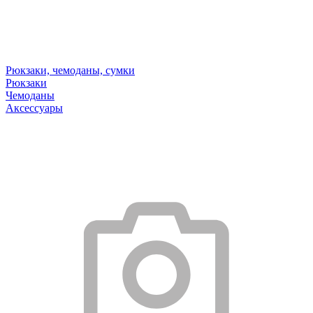
Рюкзаки, чемоданы, сумки
Рюкзаки
Чемоданы
Аксессуары