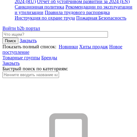
2024 (RU)
Отчет об устойчивом развитии за 2024 (EN)
Санкционная политика
Рекомендации по эксплуатации
и утилизации
Правила трудового распорядка
Инструкция по охране труда
Пожарная Безопасность
Войти
b2b портал
Закрыть
Показать полный список:
Новинки
Хиты продаж
Новое
поступление
Товарные группы
Бренды
Закрыть
Быстрый поиск по категориям: