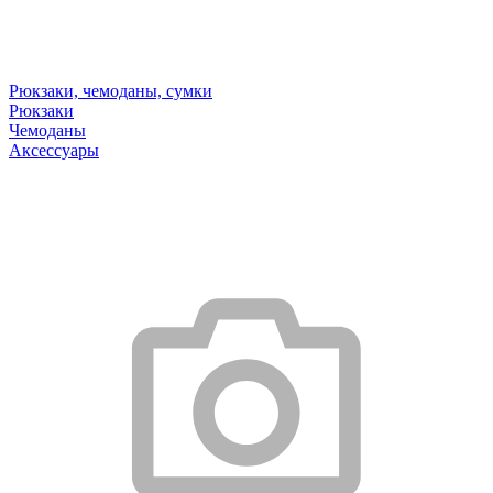
Рюкзаки, чемоданы, сумки
Рюкзаки
Чемоданы
Аксессуары