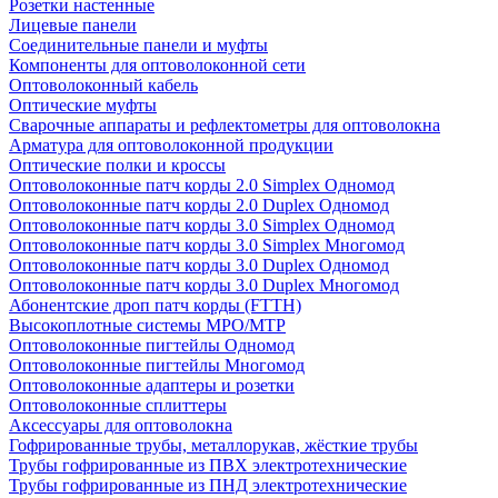
Розетки настенные
Лицевые панели
Соединительные панели и муфты
Компоненты для оптоволоконной сети
Оптоволоконный кабель
Оптические муфты
Сварочные аппараты и рефлектометры для оптоволокна
Арматура для оптоволоконной продукции
Оптические полки и кроссы
Оптоволоконные патч корды 2.0 Simplex Одномод
Оптоволоконные патч корды 2.0 Duplex Одномод
Оптоволоконные патч корды 3.0 Simplex Одномод
Оптоволоконные патч корды 3.0 Simplex Многомод
Оптоволоконные патч корды 3.0 Duplex Одномод
Оптоволоконные патч корды 3.0 Duplex Многомод
Абонентские дроп патч корды (FTTH)
Высокоплотные системы MPO/MTP
Оптоволоконные пигтейлы Одномод
Оптоволоконные пигтейлы Многомод
Оптоволоконные адаптеры и розетки
Оптоволоконные сплиттеры
Аксессуары для оптоволокна
Гофрированные трубы, металлорукав, жёсткие трубы
Трубы гофрированные из ПВХ электротехнические
Трубы гофрированные из ПНД электротехнические