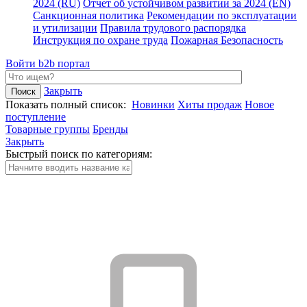
2024 (RU)
Отчет об устойчивом развитии за 2024 (EN)
Санкционная политика
Рекомендации по эксплуатации
и утилизации
Правила трудового распорядка
Инструкция по охране труда
Пожарная Безопасность
Войти
b2b портал
Закрыть
Показать полный список:
Новинки
Хиты продаж
Новое
поступление
Товарные группы
Бренды
Закрыть
Быстрый поиск по категориям: