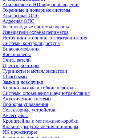
Аналоговое и HD видеонаблюдение
Охранные и пожарные системы
Аналоговая ОПС
Адресная ОПС
Беспроводные системы охраны
Извещатели охраны периметра
Источники вторичного электропитания
Системы контроля доступа
Видеодомофония
Контроллеры
Считыватели
Идентификаторы
Турникеты и металлоискатели
Шлагбаумы
Замки и доводчики
Кнопки выхода и гибкие переходы
Системы оповещения и аудиотрансляция
Акустические системы
Приборы управления
Селекторные устройства
Аксессуары
Кронштейны и монтажные коробки
Клавиатуры управления и приборы
ИК прожекторы
Блоки питания и адаптеры