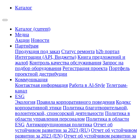
Каталог
Каталог
(current)
Медиа
Акции
Новости
Партнёрам
Продукция под заказ
Статус ремонта
b2b портал
Интеграции (API, Виджеты)
Книга предложений и
жалоб
Контроль качества обслуживания
Запрос на
подбор оборудования
Регистрация проекта
Портфель
проектной дистрибуции
Коммуникация
Контактная информация
Работа в Al-Style
Телеграм-
канал
ESG
Экология
Правила корпоративного поведения
Кодекс
корпоративной этики
Политика благотворительной,
волонтерской, спонсорской деятельности
Политика в
области управления персоналом
Политика в области
ESG
Антикоррупционная политика
Отчет об
устойчивом развитии за 2023 (RU)
Отчет об устойчивом
развитии за 2023 (EN)
Отчет об устойчивом развитии за