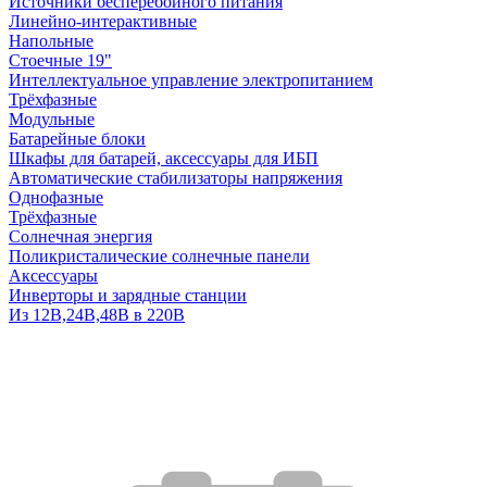
Источники бесперебойного питания
Линейно-интерактивные
Напольные
Стоечные 19"
Интеллектуальное управление электропитанием
Трёхфазные
Модульные
Батарейные блоки
Шкафы для батарей, аксессуары для ИБП
Автоматические стабилизаторы напряжения
Однофазные
Трёхфазные
Солнечная энергия
Поликристалические солнечные панели
Аксессуары
Инверторы и зарядные станции
Из 12В,24В,48В в 220В