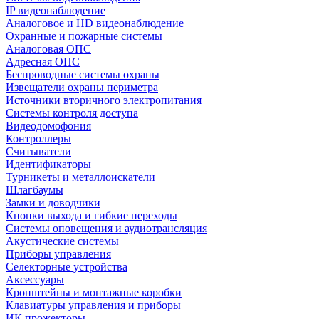
IP видеонаблюдение
Аналоговое и HD видеонаблюдение
Охранные и пожарные системы
Аналоговая ОПС
Адресная ОПС
Беспроводные системы охраны
Извещатели охраны периметра
Источники вторичного электропитания
Системы контроля доступа
Видеодомофония
Контроллеры
Считыватели
Идентификаторы
Турникеты и металлоискатели
Шлагбаумы
Замки и доводчики
Кнопки выхода и гибкие переходы
Системы оповещения и аудиотрансляция
Акустические системы
Приборы управления
Селекторные устройства
Аксессуары
Кронштейны и монтажные коробки
Клавиатуры управления и приборы
ИК прожекторы