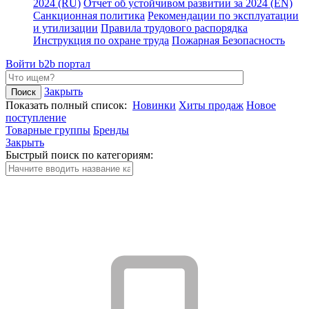
2024 (RU)
Отчет об устойчивом развитии за 2024 (EN)
Санкционная политика
Рекомендации по эксплуатации
и утилизации
Правила трудового распорядка
Инструкция по охране труда
Пожарная Безопасность
Войти
b2b портал
Закрыть
Показать полный список:
Новинки
Хиты продаж
Новое
поступление
Товарные группы
Бренды
Закрыть
Быстрый поиск по категориям: