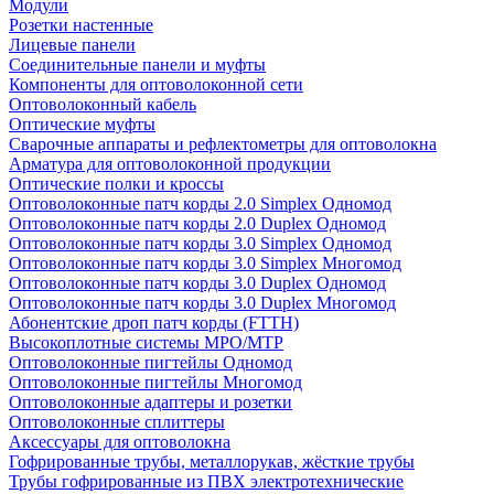
Модули
Розетки настенные
Лицевые панели
Соединительные панели и муфты
Компоненты для оптоволоконной сети
Оптоволоконный кабель
Оптические муфты
Сварочные аппараты и рефлектометры для оптоволокна
Арматура для оптоволоконной продукции
Оптические полки и кроссы
Оптоволоконные патч корды 2.0 Simplex Одномод
Оптоволоконные патч корды 2.0 Duplex Одномод
Оптоволоконные патч корды 3.0 Simplex Одномод
Оптоволоконные патч корды 3.0 Simplex Многомод
Оптоволоконные патч корды 3.0 Duplex Одномод
Оптоволоконные патч корды 3.0 Duplex Многомод
Абонентские дроп патч корды (FTTH)
Высокоплотные системы MPO/MTP
Оптоволоконные пигтейлы Одномод
Оптоволоконные пигтейлы Многомод
Оптоволоконные адаптеры и розетки
Оптоволоконные сплиттеры
Аксессуары для оптоволокна
Гофрированные трубы, металлорукав, жёсткие трубы
Трубы гофрированные из ПВХ электротехнические