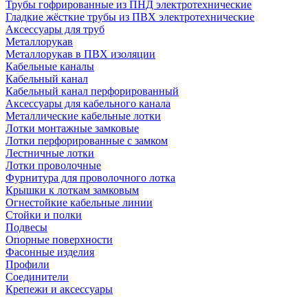
Трубы гофрированные из ПНД электротехнические
Гладкие жёсткие трубы из ПВХ электротехнические
Аксессуары для труб
Металлорукав
Металлорукав в ПВХ изоляции
Кабельные каналы
Кабельный канал
Кабельный канал перфорированный
Аксессуары для кабельного канала
Металлические кабельные лотки
Лотки монтажные замковые
Лотки перфорированные с замком
Лестничные лотки
Лотки проволочные
Фурнитура для проволочного лотка
Крышки к лоткам замковым
Огнестойкие кабельные линии
Стойки и полки
Подвесы
Опорные поверхности
Фасонные изделия
Профили
Соединители
Крепежи и аксессуары