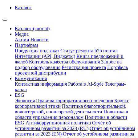
Каталог
Каталог
(current)
Медиа
Акции
Новости
Партнёрам
Продукция под заказ
Статус ремонта
b2b портал
Интеграции (API, Виджеты)
Книга предложений и
жалоб
Контроль качества обслуживания
Запрос на
подбор оборудования
Регистрация проекта
Портфель
проектной дистрибуции
Коммуникация
Контактная информация
Работа в Al-Style
Телеграм-
канал
ESG
Экология
Правила корпоративного поведения
Кодекс
корпоративной этики
Политика благотворительной,
волонтерской, спонсорской деятельности
Политика в
области управления персоналом
Политика в области
ESG
Антикоррупционная политика
Отчет об
устойчивом развитии за 2023 (RU)
Отчет об устойчивом
развитии за 2023 (EN)
Отчет об устойчивом развитии за