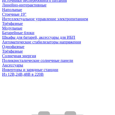
Источники бесперебойного питания
Линейно-интерактивные
Напольные
Стоечные 19"
Интеллектуальное управление электропитанием
Трёхфазные
Модульные
Батарейные блоки
Шкафы для батарей, аксессуары для ИБП
Автоматические стабилизаторы напряжения
Однофазные
Трёхфазные
Солнечная энергия
Поликристалические солнечные панели
Аксессуары
Инверторы и зарядные станции
Из 12В,24В,48В в 220В