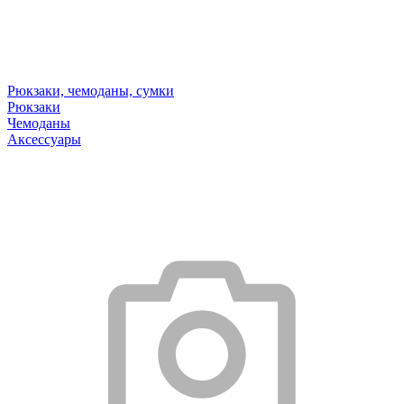
Рюкзаки, чемоданы, сумки
Рюкзаки
Чемоданы
Аксессуары