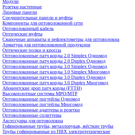
Модули
Розетки настенные
Лицевые панели
Соединительные панели и муфты
Компоненты для оптоволоконной сети
Оптоволоконный кабель
Оптические муфты
Сварочные аппараты и рефлектометры для оптоволокна
Арматура для оптоволоконной продукции
Оптические полки и кроссы
Оптоволоконные патч корды 2.0 Simplex Одномод
Оптоволоконные патч корды 2.0 Duplex Одномод
Оптоволоконные патч корды 3.0 Simplex Одномод
Оптоволоконные патч корды 3.0 Simplex Многомод
Оптоволоконные патч корды 3.0 Duplex Одномод
Оптоволоконные патч корды 3.0 Duplex Многомод
Абонентские дроп патч корды (FTTH)
Высокоплотные системы MPO/MTP
Оптоволоконные пигтейлы Одномод
Оптоволоконные пигтейлы Многомод
Оптоволоконные адаптеры и розетки
Оптоволоконные сплиттеры
Аксессуары для оптоволокна
Гофрированные трубы, металлорукав, жёсткие трубы
Трубы гофрированные из ПВХ электротехнические