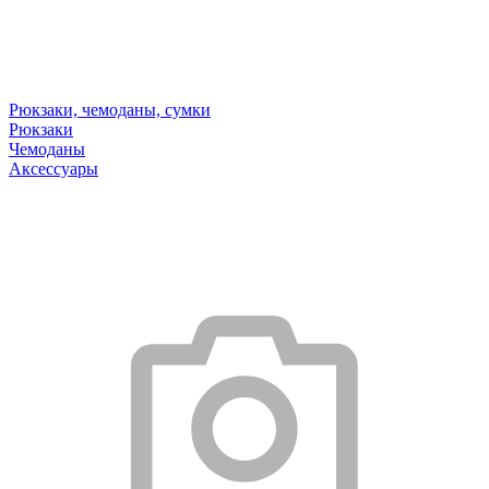
Рюкзаки, чемоданы, сумки
Рюкзаки
Чемоданы
Аксессуары