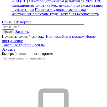
2024 (RU)
Отчет об устойчивом развитии за 2024 (EN)
Санкционная политика
Рекомендации по эксплуатации
и утилизации
Правила трудового распорядка
Инструкция по охране труда
Пожарная Безопасность
Войти
b2b портал
Закрыть
Показать полный список:
Новинки
Хиты продаж
Новое
поступление
Товарные группы
Бренды
Закрыть
Быстрый поиск по категориям: