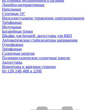
Источники бесперебойного питания
Линейно-интерактивные
Напольные
Стоечные 19"
Интеллектуальное управление электропитанием
Трёхфазные
Модульные
Батарейные блоки
Шкафы для батарей, аксессуары для ИБП
Автоматические стабилизаторы напряжения
Однофазные
Трёхфазные
Солнечная энергия
Поликристалические солнечные панели
Аксессуары
Инверторы и зарядные станции
Из 12В,24В,48В в 220В