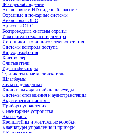
IP видеонаблюдение
Аналоговое и HD видеонаблюдение
Охранные и пожарные системы
Аналоговая ОПС
Адресная ОПС
Беспроводные системы охраны
Извещатели охраны периметра
Источники вторичного электропитания
Системы контроля доступа
Видеодомофония
Контроллеры
Считыватели
Идентификаторы
Турникеты и металлоискатели
Шлагбаумы
Замки и доводчики
Кнопки выхода и гибкие переходы
Системы оповещения и аудиотрансляция
Акустические системы
Приборы управления
Селекторные устройства
Аксессуары
Кронштейны и монтажные коробки
Клавиатуры управления и приборы
ИК прожекторы