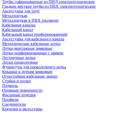
Трубы гофрированные из ПНД электротехнические
Гладкие жёсткие трубы из ПВХ электротехнические
Аксессуары для труб
Металлорукав
Металлорукав в ПВХ изоляции
Кабельные каналы
Кабельный канал
Кабельный канал перфорированный
Аксессуары для кабельного канала
Металлические кабельные лотки
Лотки монтажные замковые
Лотки перфорированные с замком
Лестничные лотки
Лотки проволочные
Фурнитура для проволочного лотка
Крышки к лоткам замковым
Огнестойкие кабельные линии
Стойки и полки
Подвесы
Опорные поверхности
Фасонные изделия
Профили
Соединители
Крепежи и аксессуары