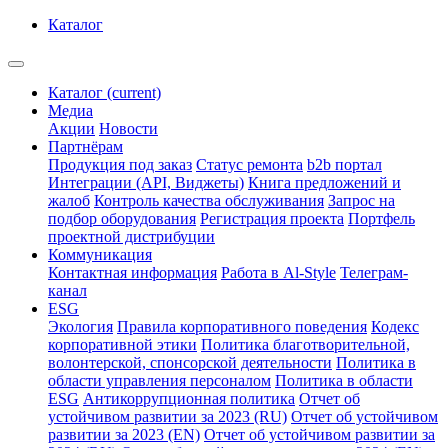
Каталог
Каталог
(current)
Медиа
Акции
Новости
Партнёрам
Продукция под заказ
Статус ремонта
b2b портал
Интеграции (API, Виджеты)
Книга предложений и
жалоб
Контроль качества обслуживания
Запрос на
подбор оборудования
Регистрация проекта
Портфель
проектной дистрибуции
Коммуникация
Контактная информация
Работа в Al-Style
Телеграм-
канал
ESG
Экология
Правила корпоративного поведения
Кодекс
корпоративной этики
Политика благотворительной,
волонтерской, спонсорской деятельности
Политика в
области управления персоналом
Политика в области
ESG
Антикоррупционная политика
Отчет об
устойчивом развитии за 2023 (RU)
Отчет об устойчивом
развитии за 2023 (EN)
Отчет об устойчивом развитии за