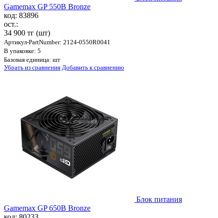
Gamemax GP 550B Bronze
код: 83896
ост.:
34 900 тг
(шт)
Артикул-PartNumber: 2124-0550R0041
В упаковке: 5
Базовая единица: шт
Убрать из сравнения
Добавить к сравнению
Блок питания
Gamemax GP 650B Bronze
код: 80233