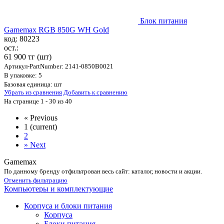
Блок питания
Gamemax RGB 850G WH Gold
код: 80223
ост.:
61 900 тг
(шт)
Артикул-PartNumber: 2141-0850B0021
В упаковке: 5
Базовая единица: шт
Убрать из сравнения
Добавить к сравнению
На странице 1 - 30 из 40
«
Previous
1
(current)
2
»
Next
Gamemax
По данному бренду отфильтрован весь сайт: каталог, новости и акции.
Отменить фильтрацию
Компьютеры и комплектующие
Корпуса и блоки питания
Корпуса
Блоки питания