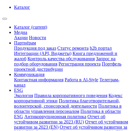
Каталог
Каталог
(current)
Медиа
Акции
Новости
Партнёрам
Продукция под заказ
Статус ремонта
b2b портал
Интеграции (API, Виджеты)
Книга предложений и
жалоб
Контроль качества обслуживания
Запрос на
подбор оборудования
Регистрация проекта
Портфель
проектной дистрибуции
Коммуникация
Контактная информация
Работа в Al-Style
Телеграм-
канал
ESG
Экология
Правила корпоративного поведения
Кодекс
корпоративной этики
Политика благотворительной,
волонтерской, спонсорской деятельности
Политика в
области управления персоналом
Политика в области
ESG
Антикоррупционная политика
Отчет об
устойчивом развитии за 2023 (RU)
Отчет об устойчивом
развитии за 2023 (EN)
Отчет об устойчивом развитии за