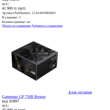
ост.:
41 900 тг
(шт)
Артикул-PartNumber: 2124-0650R0065
В упаковке: 5
Базовая единица: шт
Убрать из сравнения
Добавить к сравнению
Блок питания
Gamemax GP 750B Bronze
код: 83897
ост.:
45 900 тг
(шт)